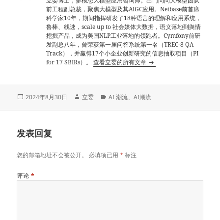
立委博士，多模态大模型应用咨询师。出门问问大模型团队
前工程副总裁，聚焦大模型及其AIGC应用。Netbase前首席
科学家10年，期间指挥研发了18种语言的理解和应用系统，
鲁棒、线速，scale up to 社会媒体大数据，语义落地到舆情
挖掘产品，成为美国NLP工业落地的领跑者。Cymfony前研
发副总八年，曾荣获第一届问答系统第一名（TREC-8 QA
Track），并赢得17个小企业创新研究的信息抽取项目（PI
for 17 SBIRs）。
查看立委的所有文章
发
作
分
2024年8月30日
立委
AI 潮流
、
AI潮流
布
者
类
于
发表回复
您的邮箱地址不会被公开。
必填项已用
*
标注
评论
*