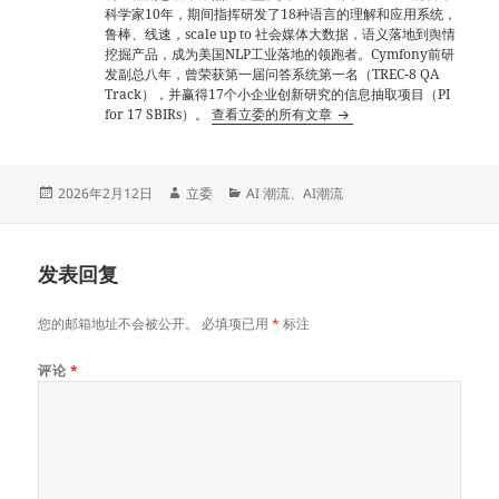
科学家10年，期间指挥研发了18种语言的理解和应用系统，
鲁棒、线速，scale up to 社会媒体大数据，语义落地到舆情
挖掘产品，成为美国NLP工业落地的领跑者。Cymfony前研
发副总八年，曾荣获第一届问答系统第一名（TREC-8 QA
Track），并赢得17个小企业创新研究的信息抽取项目（PI
for 17 SBIRs）。
查看立委的所有文章
发
作
分
2026年2月12日
立委
AI 潮流
、
AI潮流
布
者
类
于
发表回复
您的邮箱地址不会被公开。
必填项已用
*
标注
评论
*