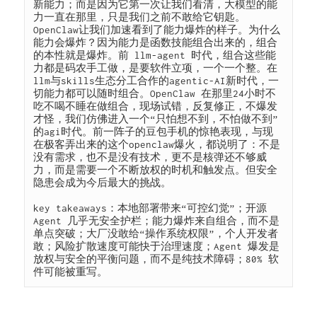
新能力；而是因为它第一次让我们看清，大模型的能
力一直在那里，只是我们之前不敢给它钥匙。
OpenClaw让我们加速看到了能力爆炸的样子。为什么
能力会爆炸？因为能力是函数技能组合出来的，组合
的本性就是爆炸。前 llm-agent 时代，组合这些能
力都是码农手工做，是要软件立项，一个一个整。在
llm与skills生态分工合作的agentic-AI新时代，一
切能力都可以随时组合。OpenClaw 在那里24小时不
吃不喝不睡在做组合，现场试错，反复修正，不爆发
才怪，我们仿佛进入一个“只怕想不到，不怕做不到”
的agi时代。前一阵子的豆包手机的惊艳表现，与现
在极客弄出来的这个openclaw爆火，都说明了：不是
没有需求，也不是没有技术，更不是核弹还不够威
力，而是需要一个不断放权的时机和触发点。但安全
隐患会成为今后最大的挑战。

key takeaways：本地部署带来“可控幻觉”；开源 
Agent 几乎无安全护栏；能力爆炸来自组合，而不是
单点突破；大厂没敢给“操作系统权限”，个人开发者
敢；风险扩散速度可能快于治理速度；Agent 爆发是
放权与安全的平衡问题，而不是纯技术障碍；80% 软
件可能被重写。