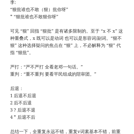
李:
“狠批谁也不敢（狠）批你呀”
* “狠批谁也不敢狠你呀”
可见 “狠” 回指 “狠批” 是有诸多限制的。至于 “x 不 x” 这
种重叠式，x 既可以是动词 也可以是形容词/副词。“狠不
狠” 这种选择疑问的焦点在 “狠” 上，不必解释为 “狠” 代
指 “狠批”。
严打：“严不严打 全看老邓一句话。”
重判：“重不重判 要看平民组成的陪审团。”
后退：
1 后退不后退
2 后不后退
3 ? 后退不退
4 * 后退不后
总结一下，全重复永远不错，重复v词素基本不错，前重