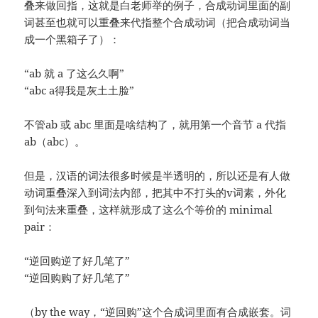
叠来做回指，这就是白老师举的例子，合成动词里面的副
词甚至也就可以重叠来代指整个合成动词（把合成动词当
成一个黑箱子了）：
“ab 就 a 了这么久啊”
“abc a得我是灰土土脸”
不管ab 或 abc 里面是啥结构了，就用第一个音节 a 代指
ab（abc）。
但是，汉语的词法很多时候是半透明的，所以还是有人做
动词重叠深入到词法内部，把其中不打头的v词素，外化
到句法来重叠，这样就形成了这么个等价的 minimal
pair：
“逆回购逆了好几笔了”
“逆回购购了好几笔了”
（by the way，“逆回购”这个合成词里面有合成嵌套。词