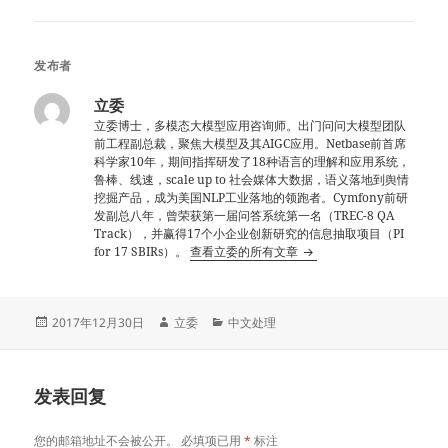
发布者
立委
立委博士，多模态大模型应用咨询师。出门问问大模型团队
前工程副总裁，聚焦大模型及其AIGC应用。Netbase前首席
科学家10年，期间指挥研发了18种语言的理解和应用系统，
鲁棒、线速，scale up to 社会媒体大数据，语义落地到舆情
挖掘产品，成为美国NLP工业落地的领跑者。Cymfony前研
发副总八年，曾荣获第一届问答系统第一名（TREC-8 QA
Track），并赢得17个小企业创新研究的信息抽取项目（PI
for 17 SBIRs）。
查看立委的所有文章
发
作
分
2017年12月30日
立委
中文处理
布
者
类
于
发表回复
您的邮箱地址不会被公开。
必填项已用
*
标注