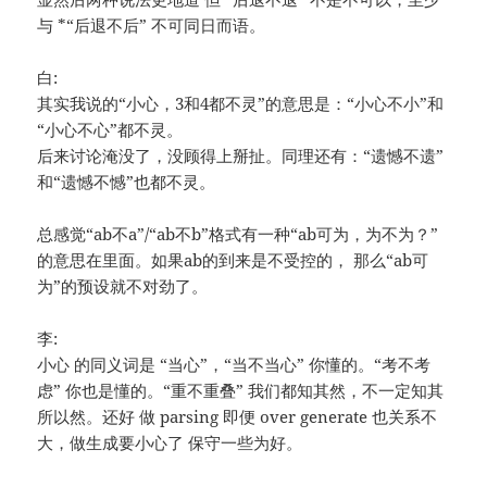
与 *“后退不后” 不可同日而语。
白:
其实我说的“小心，3和4都不灵”的意思是：“小心不小”和
“小心不心”都不灵。
后来讨论淹没了，没顾得上掰扯。同理还有：“遗憾不遗”
和“遗憾不憾”也都不灵。
总感觉“ab不a”/“ab不b”格式有一种“ab可为，为不为？”
的意思在里面。如果ab的到来是不受控的， 那么“ab可
为”的预设就不对劲了。
李:
小心 的同义词是 “当心”，“当不当心” 你懂的。“考不考
虑” 你也是懂的。“重不重叠” 我们都知其然，不一定知其
所以然。还好 做 parsing 即便 over generate 也关系不
大，做生成要小心了 保守一些为好。