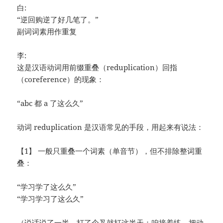
白:
“逆回购逆了好几笔了。”
副词词素用作重复
李:
这是汉语动词用前缀重叠（reduplication）回指
（coreference）的现象：
“abc 都 a 了这么久”
动词 reduplication 是汉语常见的手段，用起来有说法：
【1】 一般只重叠一个词素（单音节），但不排除整词重
叠：
“学习学了这么久”
“学习学习了这么久”
（说话说了一半，打了个叉就打这半天：咱接着练，把动