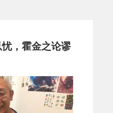
以忧，霍金之论谬