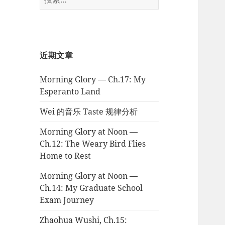
索：
近期文章
Morning Glory — Ch.17: My
Esperanto Land
Wei 的音乐 Taste 规律分析
Morning Glory at Noon —
Ch.12: The Weary Bird Flies
Home to Rest
Morning Glory at Noon —
Ch.14: My Graduate School
Exam Journey
Zhaohua Wushi, Ch.15: