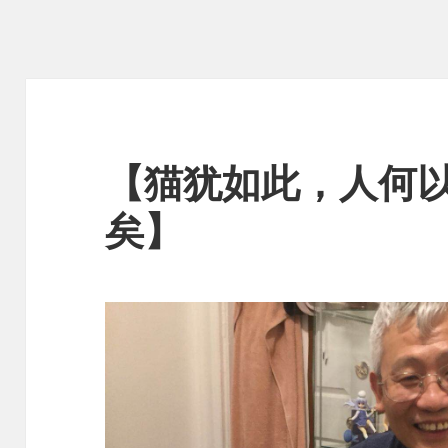
【猫犹如此，人何
矣】