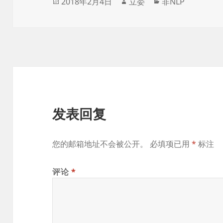
发
作
分
2018年2月4日
立委
非NLP
布
者
类
于
发表回复
您的邮箱地址不会被公开。
必填项已用
*
标注
评论
*