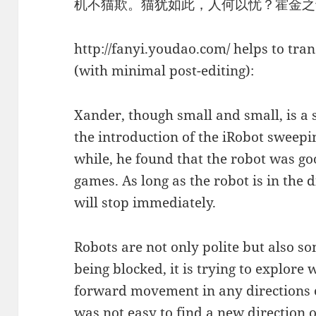
机不猫欺。猫犹如此，人何以忧？霍金之
http://fanyi.youdao.com/ helps to tran
(with minimal post-editing):
Xander, though small and small, is a 
the introduction of the iRobot sweepin
while, he found that the robot was g
games. As long as the robot is in the d
will stop immediately.
Robots are not only polite but also s
being blocked, it is trying to explore 
forward movement in any directions of
was not easy to find a new direction