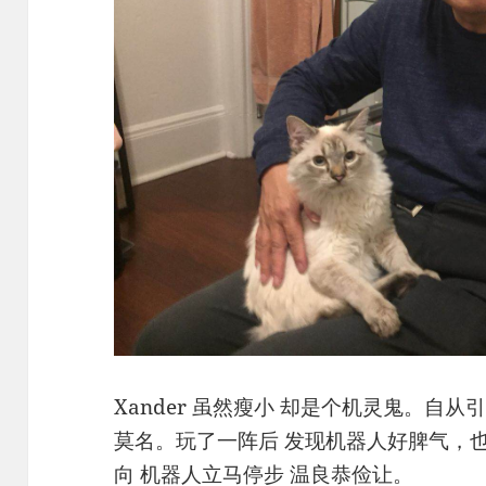
Xander 虽然瘦小 却是个机灵鬼。自从引
莫名。玩了一阵后 发现机器人好脾气，
向 机器人立马停步 温良恭俭让。