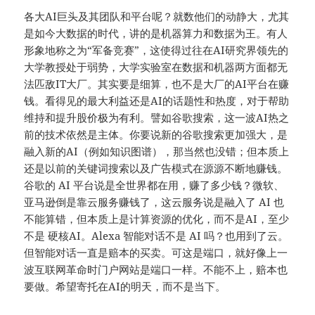
各大AI巨头及其团队和平台呢？就数他们的动静大，尤其
是如今大数据的时代，讲的是机器算力和数据为王。有人
形象地称之为“军备竞赛”，这使得过往在AI研究界领先的
大学教授处于弱势，大学实验室在数据和机器两方面都无
法匹敌IT大厂。其实要是细算，也不是大厂的AI平台在赚
钱。看得见的最大利益还是AI的话题性和热度，对于帮助
维持和提升股价极为有利。譬如谷歌搜索，这一波AI热之
前的技术依然是主体。你要说新的谷歌搜索更加强大，是
融入新的AI（例如知识图谱），那当然也没错；但本质上
还是以前的关键词搜索以及广告模式在源源不断地赚钱。
谷歌的 AI 平台说是全世界都在用，赚了多少钱？微软、
亚马逊倒是靠云服务赚钱了，这云服务说是融入了 AI 也
不能算错，但本质上是计算资源的优化，而不是AI，至少
不是 硬核AI。Alexa 智能对话不是 AI 吗？也用到了云。
但智能对话一直是赔本的买卖。可这是端口，就好像上一
波互联网革命时门户网站是端口一样。不能不上，赔本也
要做。希望寄托在AI的明天，而不是当下。