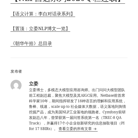
【语义计算：李白对话录系列】
【置顶：立委NLP博文一览】
《朝华午拾》总目录
发布者
立委
立委博士，多模态大模型应用咨询师。出门问问大模型团队
前工程副总裁，聚焦大模型及其AIGC应用。Netbase前首席
科学家10年，期间指挥研发了18种语言的理解和应用系统，
鲁棒、线速，scale up to 社会媒体大数据，语义落地到舆情
挖掘产品，成为美国NLP工业落地的领跑者。Cymfony前研
发副总八年，曾荣获第一届问答系统第一名（TREC-8 QA
Track），并赢得17个小企业创新研究的信息抽取项目（PI
for 17 SBIRs）。
查看立委的所有文章