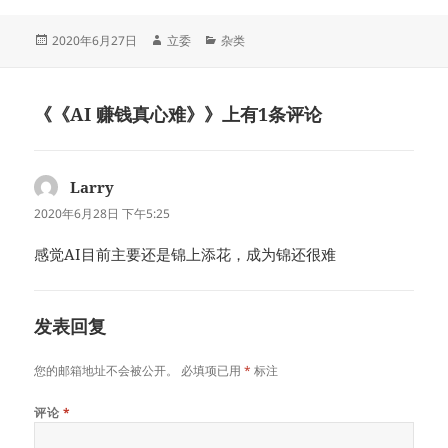
发
作
分
2020年6月27日
立委
杂类
布
者
类
于
《《AI 赚钱真心难》》上有1条评论
Larry
说
道：
2020年6月28日 下午5:25
感觉AI目前主要还是锦上添花，成为锦还很难
发表回复
您的邮箱地址不会被公开。
必填项已用
*
标注
评论
*