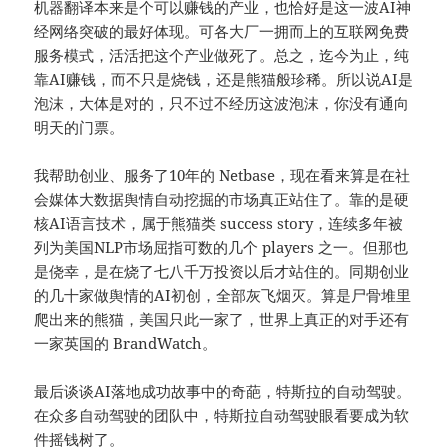
机器翻译本来是个可以赚钱的产业，也恰好是这一波AI神
经网络突破的最好体现。可各大厂一拥而上的互联网免费
服务模式，活活把这个产业做死了。总之，迄今为止，纯
靠AI赚钱，而不只是烧钱，还是熊猫般珍稀。所以说AI是
泡沫，大体是对的，只不过不经历这波泡沫，你没有通向
明天的门票。
我帮助创业、服务了10年的 Netbase，现在看来算是在社
会媒体大数据舆情自动挖掘的市场真正站住了。靠的是硬
核AI语言技术，属于熊猫类 success story，连续多年被
列为美国NLP市场屈指可数的几个 players 之一。但那也
是侥幸，是在烧了七八千万投资以后才站住的。同期创业
的几十家做舆情的AI初创，全部灰飞烟灭。算是尸骨堆里
爬出来的熊猫，美国只此一家了，世界上真正的对手还有
一家英国的 BrandWatch。
最后谈谈AI落地成功故事中的奇葩，特斯拉的自动驾驶。
在众多自动驾驶的团队中，特斯拉自动驾驶眼看要成为软
件摇钱树了。