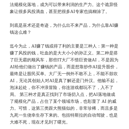
法规模化落地，成为可以带来利润的生产力。这个诡异怪
象让很多风投滴血，甚至把很多AI专家也搞糊涂了。
到底是巫术还是奇迹，为什么出不来产品，为什么靠AI赚
钱这么难？
迄今为止，AI赚了钱或得了利的主要是三种人：第一种是
赚了风投的钱，吐血的是大大小小的孙正义。第二种是搭
了巨无霸的顺风车，那些IT大厂不惜巨资做AI，不是因为
AI给他们做出了赚钱的产品，而是想靠炒作AI提升股价，
最终是让股民买单。大厂无一例外不敢不上，不能不鼓吹
AI，无论其创始人对AI是真了解还是门外汉。他输不起，
泡沫起处，你不冲浪冒险，你连游戏都玩不了，入不了
局。 第三种才是真正找到了市场切入点，把AI落地做成
了规模化产品，占住了某个领域市场，也彰显了 AI 的威
力。可惜，这第三类跟大熊猫似的，非常珍稀，而且多是
九死一生侥幸生存下来的。包括特斯拉的自动驾驶，也是
大难不死，现在才见到了曙光。