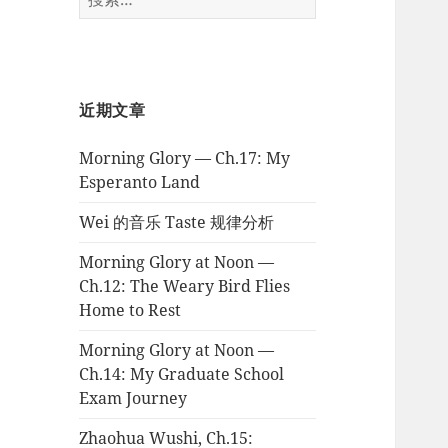
索：
近期文章
Morning Glory — Ch.17: My
Esperanto Land
Wei 的音乐 Taste 规律分析
Morning Glory at Noon —
Ch.12: The Weary Bird Flies
Home to Rest
Morning Glory at Noon —
Ch.14: My Graduate School
Exam Journey
Zhaohua Wushi, Ch.15: