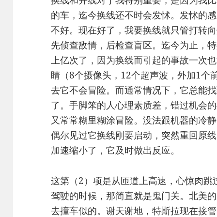
换线和并线对于我特别重要，是因为我比
的车，迄今换线还不时会发怵。发怵的感
不好。现在好了，我要换线就只管打转向
先侦查敌情，后检查盲区。迄今为止，特
上亿次了，因为换线而引起的事故一次也
睛（8个摄像头，12个超声波，外加1
去它不会冒险。而通常情况下，它总能找
了。手脚笨的人心理素质差，错过机会的
又常常糊里糊涂冒险。没法跟机器的冷静
偶尔见过它换线刚要启动，突然重回原线
加速缩小了，它及时做出反应。
这第（2）项是从匝道上高速，心惊肉跳
驾驶的时候，那简直就是鬼门关。北美的
去撞车似的。谢天谢地，特斯拉现在接管