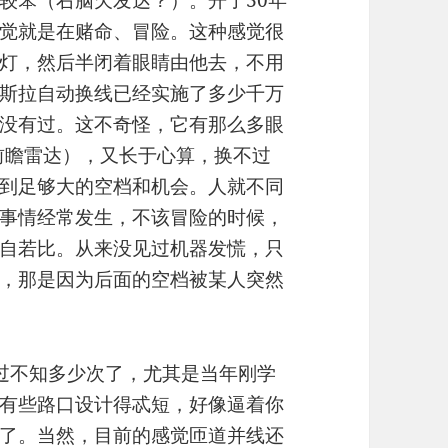
较笨（右脑欠发达？）。开了30年
觉就是在赌命、冒险。这种感觉很
灯，然后半闭着眼睛由他去，不用
斯拉自动换线已经实施了多少千万
没有过。这不奇怪，它有那么多眼
个前瞻雷达），又长于心算，换不过
到足够大的空档和机会。人就不同
事情经常发生，不该冒险的时候，
自若比。从来没见过机器发慌，只
，那是因为后面的空档被某人突然
过不知多少次了，尤其是当年刚学
有些路口设计得忒短，好像逼着你
了。当然，目前的感觉匝道并线还