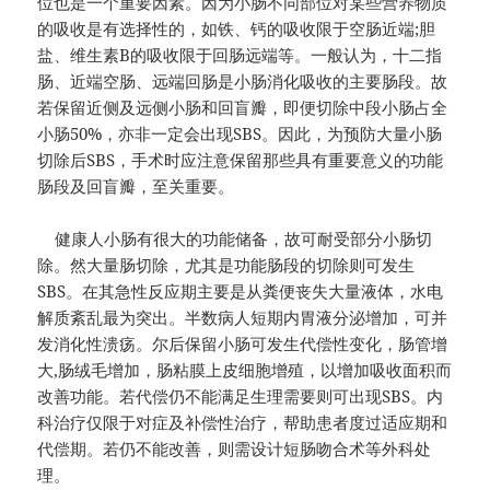
位也是一个重要因素。因为小肠不同部位对某些营养物质
的吸收是有选择性的，如铁、钙的吸收限于空肠近端;胆
盐、维生素B的吸收限于回肠远端等。一般认为，十二指
肠、近端空肠、远端回肠是小肠消化吸收的主要肠段。故
若保留近侧及远侧小肠和回盲瓣，即便切除中段小肠占全
小肠50%，亦非一定会出现SBS。因此，为预防大量小肠
切除后SBS，手术时应注意保留那些具有重要意义的功能
肠段及回盲瓣，至关重要。
健康人小肠有很大的功能储备，故可耐受部分小肠切
除。然大量肠切除，尤其是功能肠段的切除则可发生
SBS。在其急性反应期主要是从粪便丧失大量液体，水电
解质紊乱最为突出。半数病人短期内胃液分泌增加，可并
发消化性溃疡。尔后保留小肠可发生代偿性变化，肠管增
大,肠绒毛增加，肠粘膜上皮细胞增殖，以增加吸收面积而
改善功能。若代偿仍不能满足生理需要则可出现SBS。内
科治疗仅限于对症及补偿性治疗，帮助患者度过适应期和
代偿期。若仍不能改善，则需设计短肠吻合术等外科处
理。