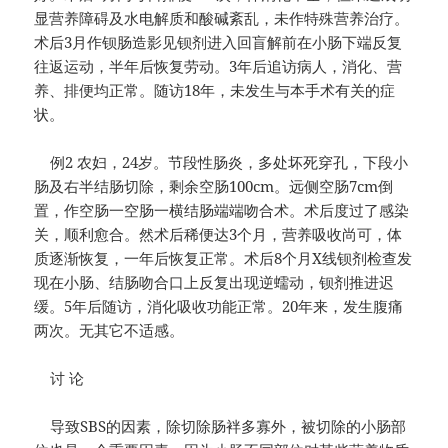
显营养障碍及水电解质和酸碱紊乱，未作特殊营养治疗。
术后3月作钡肠造影见钡剂进入回盲解前在小肠下端反复
往返运动，半年后恢复劳动。3年后追访病人，消化、营
养、排便均正常。随访18年，未发生与本手术有关的症
状。
例2 农妇，24岁。节段性肠炎，多处坏死穿孔，下段小
肠及右半结肠切除，剩余空肠100cm。远侧空肠7cm倒
置，作空肠一空肠一横结肠端端吻合术。术后度过了感染
关，顺利愈合。然术后稀便达3个月，营养吸收尚可，体
质逐渐恢复，一年后恢复正常。术后8个月X线钡剂检查发
现在小肠、结肠吻合口上反复出现逆蠕动，钡剂推进迟
缓。5年后随访，消化吸收功能正常。20年来，发生腹痛
两次。无其它不适感。
讨 论
导致SBS的因素，除切除肠袢多寡外，被切除的小肠部