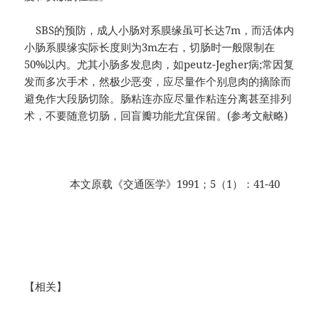
SBS的预防，成人小肠对系膜缘虽可长达7m，而活体内
小肠系膜缘实际长度则为3m左右，切肠时一般限制在
50%以内。尤其小肠多发息肉，如peutz-Jegher病;常因复
发而多次手术，然极少恶变，应尽量作个别息肉的摘除而
避免作大段肠切除。肠粘连亦应尽量作粘连分离甚至排列
术，不要随意切肠，回盲瓣功能尤宜保留。(参考文献略)
本文原载《交通医学》1991；5（1）：41-40
【相关】