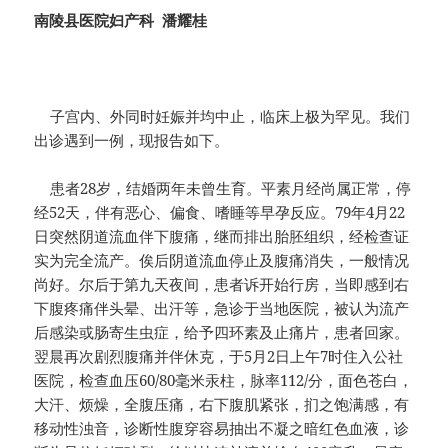
南陵县医院妇产科
潘耀桂
子宫内、外同时妊娠并均中止，临床上极为罕见。我们
出诊遇到一例，现报告如下。
患者28岁，结婚两年未曾生育。平素月经尚属正常，停
经52天，伴有恶心、偏食、嗜睡等早孕反应。79年4月22
日突然阴道流血伴下腹痛，继而排出胎胚组织，经检查证
实为完全流产。俟后阴道流血停止及腹痛消失，一般情况
尚好。尔后于第九天夜间，患者诉开始行房，当即感到右
下腹疼痛伴头晕、出汗等，急诊于当地医院，被认为流产
后感染或肠寄生虫症，给予四环素及止痛片，患者回家。
翌晨再次剧烈腹痛并伴休克，于5月2日上午7时住入公社
医院，检查血压60/80毫米汞柱，脉率112/分，面色苍白，
大汗、烦燥，全腹压痛，右下腹肌紧张，扪之饱满感，有
移动性浊音，诊断性腹穿容易抽出不凝之暗红色血液，诊