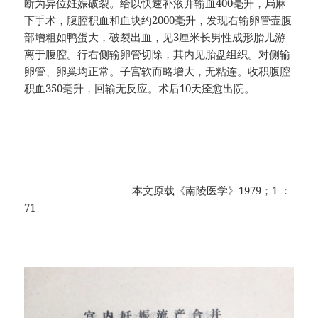
断为异位妊娠破裂。给以快速补液并输血400毫升，局麻
下手术，腹腔积血和血块约2000毫升，发现右输卵管壶腹
部增粗如鸭蛋大，破裂出血，见3厘米长男性成形胎儿游
离于腹腔。行右侧输卵管切除，其内见胎盘组织。对侧输
卵管、卵巢均正常。子宫软而略增大，无粘连。收积腹腔
积血350毫升，回输无反应。术后10天痊愈出院。
本文原载《南陵医学》1979；1 ：
71