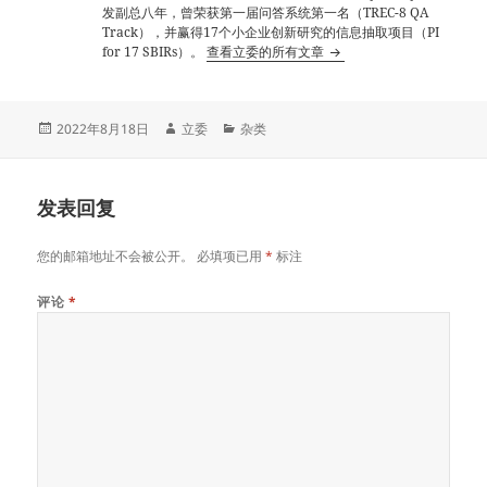
发副总八年，曾荣获第一届问答系统第一名（TREC-8 QA
Track），并赢得17个小企业创新研究的信息抽取项目（PI
for 17 SBIRs）。
查看立委的所有文章
发
作
分
2022年8月18日
立委
杂类
布
者
类
于
发表回复
您的邮箱地址不会被公开。
必填项已用
*
标注
评论
*