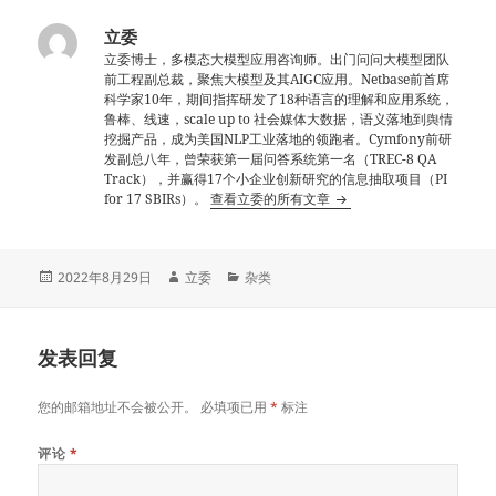
立委
立委博士，多模态大模型应用咨询师。出门问问大模型团队
前工程副总裁，聚焦大模型及其AIGC应用。Netbase前首席
科学家10年，期间指挥研发了18种语言的理解和应用系统，
鲁棒、线速，scale up to 社会媒体大数据，语义落地到舆情
挖掘产品，成为美国NLP工业落地的领跑者。Cymfony前研
发副总八年，曾荣获第一届问答系统第一名（TREC-8 QA
Track），并赢得17个小企业创新研究的信息抽取项目（PI
for 17 SBIRs）。
查看立委的所有文章
发
作
分
2022年8月29日
立委
杂类
布
者
类
于
发表回复
您的邮箱地址不会被公开。
必填项已用
*
标注
评论
*