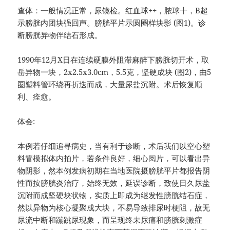
查体：一般情况正常，尿镜检。红血球++，脓球十，B超
示膀胱内团块强回声。膀胱平片示圆圈样块影 (图1)。诊
断膀胱异物伴结石形成。
1990年12月X日在连续硬膜外阻滞麻醉下膀胱切开术，取
岳异物一块，2x2.5x3.0cm，5.5克，坚硬成块 (图2)，由5
圈塑料管环绕再折迭而成，大量尿盐沉附。术后恢复顺
利、痊愈。
体会:
本例若仔细追寻病史，当有利于诊断，术后我们以空心塑
料管模拟体内拍片，若条件良好，细心阅片，可以看出异
物阴影，然本例发病初期在当地医院摄膀胱平片都报告阴
性而按膀胱炎治疗，始终无效，延误诊断，致使日久尿盐
沉附而成坚硬块状物，实质上即成为继发性膀胱结石症，
然以异物为核心凝聚成大块，不易导致排尿时梗阻，故无
尿流中断和蹦跳尿现象，而呈现终未尿痛和膀胱刺激症