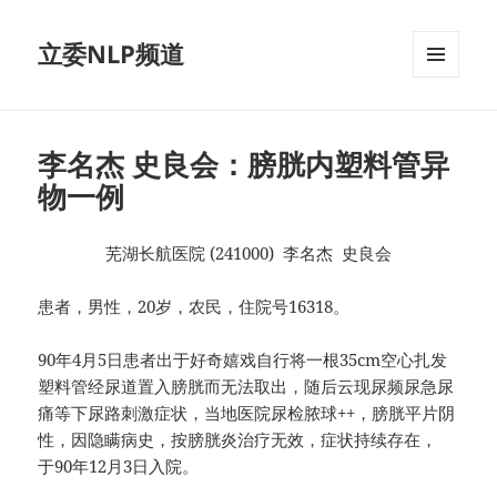
立委NLP频道
菜单和
挂件
李名杰 史良会：膀胱内塑料管异
物一例
芜湖长航医院 (241000) 李名杰 史良会
患者，男性，20岁，农民，住院号16318。
90年4月5日患者出于好奇嬉戏自行将一根35cm空心扎发
塑料管经尿道置入膀胱而无法取出，随后云现尿频尿急尿
痛等下尿路刺激症状，当地医院尿检脓球++，膀胱平片阴
性，因隐瞒病史，按膀胱炎治疗无效，症状持续存在，
于90年12月3日入院。