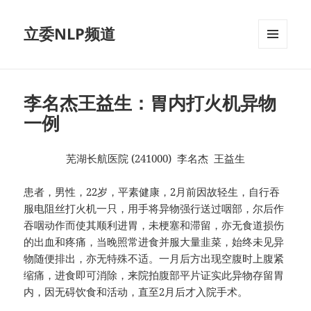
立委NLP频道
菜单和
挂件
李名杰王益生：胃内打火机异物
一例
芜湖长航医院 (241000) 李名杰 王益生
患者，男性，22岁，平素健康，2月前因故轻生，自行吞
服电阻丝打火机一只，用手将异物强行送过咽部，尔后作
吞咽动作而使其顺利进胃，未梗塞和滞留，亦无食道损伤
的出血和疼痛，当晚照常进食并服大量韭菜，始终未见异
物随便排出，亦无特殊不适。一月后方出现空腹时上腹紧
缩痛，进食即可消除，来院拍腹部平片证实此异物存留胃
内，因无碍饮食和活动，直至2月后才入院手术。