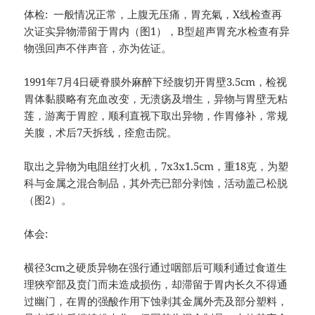
体检: 一般情况正常，上腹无压痛，胃充氣，X线检查再
次证实异物滞留于胃内（图1），B型超声胃充水检查有异
物强回声不伴声音，亦为佐证。
1991年7月4日硬脊膜外麻醉下经腹切开胃壁3.5cm，检视
胃体黏膜略有充血改变，无溃疡及增生，异物与胃壁无粘
莲，游离于胃腔，顺利直视下取出异物，作胃修补，常规
关腹，术后7天拆线，痊愈击院。
取出之异物为电阻丝打火机，7x3x1.5cm，重18克，为塑
科与金属之混合制品，其外壳已部分剥蚀，活动盖己松脱
（图2）。
体会:
横径3cm之硬质异物在强行通过咽部后可顺利通过食道生
理狹窄部及贲门而未造成损伤，却滞留于胃内长久不得通
过幽门，在胃的强酸作用下蚀剥其金属外壳及部分塑料，