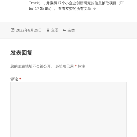
Track），并赢得17个小企业创新研究的信息抽取项目（PI
for 17 SBIRs）。
查看立委的所有文章
发
作
分
2022年8月29日
立委
杂类
布
者
类
于
发表回复
您的邮箱地址不会被公开。
必填项已用
*
标注
评论
*