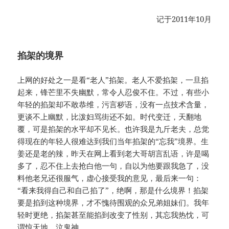
记于2011年10月
掐架的境界
上网的好处之一是看“老人”掐架。老人不爱掐架，一旦掐
起来，锋芒里不失幽默，常令人忍俊不住。不过，有些小
年轻的掐架却不敢恭维，污言秽语，没有一点技术含量，
更谈不上幽默，比泼妇骂街还不如。时代变迁，天翻地
覆，可是掐架的水平却不见长。也许我是九斤老夫，总觉
得现在的年轻人很难达到我们当年掐架的“忘我”境界。生
姜还是老的辣，昨天在网上看到老大哥胡言乱语，许是喝
多了，忍不住上去抢白他一句，自以为他要跟我急了，没
料他老兄还很服气，虚心接受我的意见，最后来一句：
“看来我得自己和自己掐了”，绝啊，那是什么境界！掐架
要是掐到这种境界，才不愧待围观的众兄弟姐妹们。我年
轻时更绝，掐架甚至能掐到改变了性别，其忘我热忱，可
谓惊天地，泣鬼神。