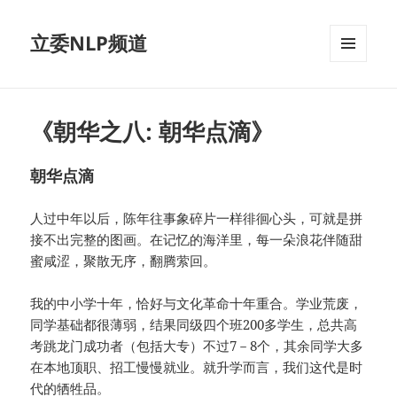
立委NLP频道
菜单和
挂件
《朝华之八: 朝华点滴》
朝华点滴
人过中年以后，陈年往事象碎片一样徘徊心头，可就是拼
接不出完整的图画。在记忆的海洋里，每一朵浪花伴随甜
蜜咸涩，聚散无序，翻腾萦回。
我的中小学十年，恰好与文化革命十年重合。学业荒废，
同学基础都很薄弱，结果同级四个班200多学生，总共高
考跳龙门成功者（包括大专）不过7－8个，其余同学大多
在本地顶职、招工慢慢就业。就升学而言，我们这代是时
代的牺牲品。