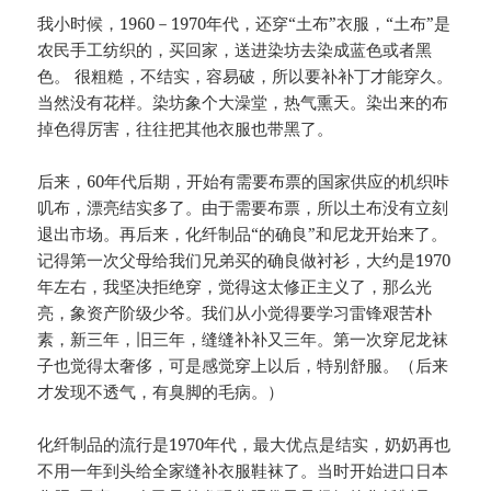
我小时候，1960－1970年代，还穿“土布”衣服，“土布”是
农民手工纺织的，买回家，送进染坊去染成蓝色或者黑
色。 很粗糙，不结实，容易破，所以要补补丁才能穿久。
当然没有花样。染坊象个大澡堂，热气熏天。染出来的布
掉色得厉害，往往把其他衣服也带黑了。
后来，60年代后期，开始有需要布票的国家供应的机织咔
叽布，漂亮结实多了。由于需要布票，所以土布没有立刻
退出市场。再后来，化纤制品“的确良”和尼龙开始来了。
记得第一次父母给我们兄弟买的确良做衬衫，大约是1970
年左右，我坚决拒绝穿，觉得这太修正主义了，那么光
亮，象资产阶级少爷。我们从小觉得要学习雷锋艰苦朴
素，新三年，旧三年，缝缝补补又三年。第一次穿尼龙袜
子也觉得太奢侈，可是感觉穿上以后，特别舒服。（后来
才发现不透气，有臭脚的毛病。）
化纤制品的流行是1970年代，最大优点是结实，奶奶再也
不用一年到头给全家缝补衣服鞋袜了。当时开始进口日本