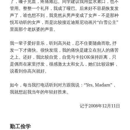
了，嗓子充血，疼痛难忍。同学建议我用盐水漱口，也不
管用。整整一个礼拜，我成了哑巴。后来好不容易恢复发
声了，谁也想不到，我竟然从男声变成了女声－不是那种
悦耳动听的女声，而是比较接近迪斯尼动画片“白雪公主”
里面那个老妖婆的声音。
我一辈子爱好音乐，听到高兴处，忍不住要随曲而歌, 抒
发一下才痛快。很快发现，我的痛快是建立在别人的痛苦
之上。还好，我比较自觉，自觉与卡拉OK保持距离，只
是偶而在家里抒发，很感激太太和女儿，她们比较谅解，
说看到你高兴就好。
如今，每当我打电话听到对方跟我说：“Yes, Madam”，
我就想起我当年的年轻好胜来。
记于2008年12月11日
勤工俭学