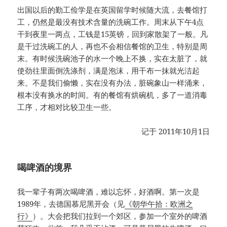
出国以后的勤工俭学是在英国留学时候随大流，去餐馆打
工，仍然是最没有技术含量的洗碗工作。周末从下午4点
干到夜里一两点，工钱是15英镑，回到家散架了一般。凡
是干过洗碗工的人，再也不会相信餐馆的卫生，特别是周
末。有时候洗碗池子的水一个晚上不换，实在太脏了，就
使劲往里面倒洗涤剂，满是泡沫，用干布一抹就光洁起
来。不是我们偷懒，实在没有办法，脏碗象山一样涌来，
根本没有换水的时间。有的餐馆有烘碗机，多了一道消毒
工序，才相对比较卫生一些。
记于 2011年10月1日
喝啤酒的境界
我一辈子有两次喝啤酒，难以忘怀，好酒啊。第一次是
1989年，去德国慕尼黑开会（见
《朝华午拾：欧洲之
行》
）。大会把我们拉到一个郊区，参加一个室外的啤酒