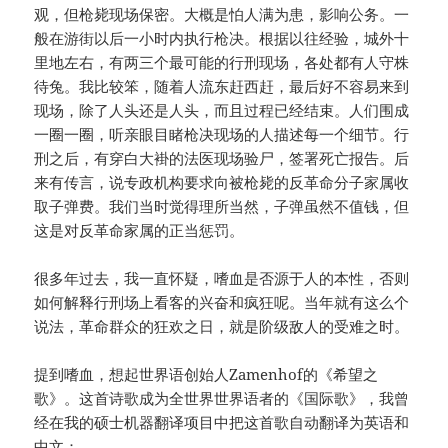
观，但枪毙现场保密。大概是怕人满为患，影响公务。一
般在游街以后一小时内执行枪决。根据以往经验，城外十
里地左右，有两三个最可能的行刑现场，各处都有人守株
待兔。我比较笨，随着人流东赶西赶，最后好不容易来到
现场，除了人头还是人头，而且过程已经结束。人们围成
一圈一圈，听亲眼目睹枪决现场的人描述每一个细节。行
刑之后，有穿白大褂的法医现场验尸，签署死亡报告。后
来有传言，说专政机构要求向被枪毙的反革命分子家属收
取子弹费。我们当时觉得理所当然，子弹虽然不值钱，但
这是对反革命家属的正当惩罚。
很多年过去，我一直怀疑，嗜血是否源于人的本性，否则
如何解释行刑场上看客的兴奋和疯狂呢。当年就有这么个
说法，革命群众的狂欢之日，就是阶级敌人的受难之时。
提到嗜血，想起世界语创始人Zamenhof的《希望之
歌》。这首诗歌成为全世界世界语者的《国际歌》，我曾
经在我的硕士机器翻译项目中把这首歌自动翻译为英语和
中文：