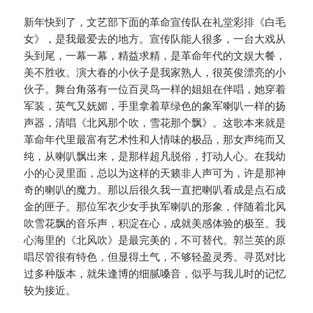
新年快到了，文艺部下面的革命宣传队在礼堂彩排《白毛
女》，是我最爱去的地方。宣传队能人很多，一台大戏从
头到尾，一幕一幕，精益求精，是革命年代的文娱大餐，
美不胜收。演大春的小伙子是我家熟人，很英俊漂亮的小
伙子。舞台角落有一位百灵鸟一样的姐姐在伴唱，她穿着
军装，英气又妩媚，手里拿着草绿色的象军喇叭一样的扬
声器，清唱《北风那个吹，雪花那个飘》。这歌本来就是
革命年代里最富有艺术性和人情味的极品，那女声纯而又
纯，从喇叭飘出来，是那样超凡脱俗，打动人心。在我幼
小的心灵里面，总以为这样的天籁非人声可为，许是那神
奇的喇叭的魔力。那以后很久我一直把喇叭看成是点石成
金的匣子。那位军衣少女手执军喇叭的形象，伴随着北风
吹雪花飘的音乐声，积淀在心，成就美感体验的极至。我
心海里的《北风吹》是最完美的，不可替代。郭兰英的原
唱尽管很有特色，但显得土气，不够轻盈灵秀。寻觅对比
过多种版本，就朱逢博的细腻嗓音，似乎与我儿时的记忆
较为接近。