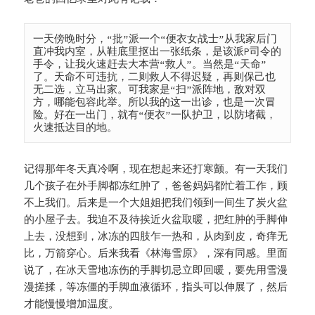
一天傍晚时分，“批”派一个“便衣女战士”从我家后门
直冲我内室，从鞋底里抠出一张纸条，是该派P司令的
手令，让我火速赶去大本营“救人”。当然是“天命”
了。天命不可违抗，二则救人不得迟疑，再则保己也
无二选，立马出家。可我家是“扫”派阵地，敌对双
方，哪能包容此举。所以我的这一出诊，也是一次冒
险。好在一出门，就有“便衣”一队护卫，以防堵截，
火速抵达目的地。
记得那年冬天真冷啊，现在想起来还打寒颤。有一天我们
几个孩子在外手脚都冻红肿了，爸爸妈妈都忙着工作，顾
不上我们。后来是一个大姐姐把我们领到一间生了炭火盆
的小屋子去。我迫不及待挨近火盆取暖，把红肿的手脚伸
上去，没想到，冰冻的四肢乍一热和，从肉到皮，奇痒无
比，万箭穿心。后来我看《林海雪原》，深有同感。里面
说了，在冰天雪地冻伤的手脚切忌立即回暖，要先用雪漫
漫搓揉，等冻僵的手脚血液循环，指头可以伸展了，然后
才能慢慢增加温度。