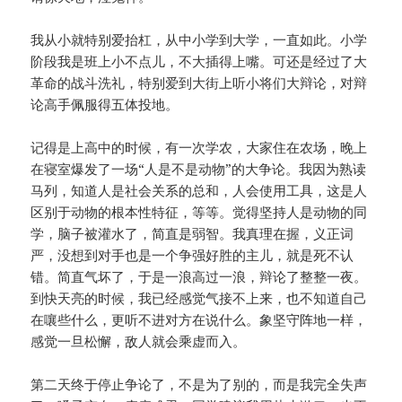
我从小就特别爱抬杠，从中小学到大学，一直如此。小学
阶段我是班上小不点儿，不大插得上嘴。可还是经过了大
革命的战斗洗礼，特别爱到大街上听小将们大辩论，对辩
论高手佩服得五体投地。
记得是上高中的时候，有一次学农，大家住在农场，晚上
在寝室爆发了一场“人是不是动物”的大争论。我因为熟读
马列，知道人是社会关系的总和，人会使用工具，这是人
区别于动物的根本性特征，等等。觉得坚持人是动物的同
学，脑子被灌水了，简直是弱智。我真理在握，义正词
严，没想到对手也是一个争强好胜的主儿，就是死不认
错。简直气坏了，于是一浪高过一浪，辩论了整整一夜。
到快天亮的时候，我已经感觉气接不上来，也不知道自己
在嚷些什么，更听不进对方在说什么。象坚守阵地一样，
感觉一旦松懈，敌人就会乘虚而入。
第二天终于停止争论了，不是为了别的，而是我完全失声