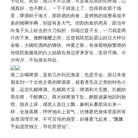
节狂欢。此前，我几乎不沾酒，可是慕尼黑的生啤酒，口
感真好，也不醉人，一下子就迷上了。也很喜欢那个场
景，啤酒杯子海大，那助酒的肉食，是烤熟的或整条或半
条的猪啊羊啊，别提有多大气。切割肉食的用具，跟当年
向鬼子头上砍去的大刀似的，你端过盘子去，一刀就是两
斤肉下来。微醉微醺之间，总使我联想起梁山好汉大秤分
金银，大碗吃酒肉的痛快。仲夏之夜，有身着艳丽繁缛的
传统民族服装的白人姑娘在身边穿来穿去，笑容可掬。今
夕何夕，不知身在何处。
第二次喝啤酒，是前几年到北海道，也是开会。跟日本老
朋友到一个古色古香的啤酒屋，就着煮毛豆之类的特色小
菜，品尝扎幌啤酒。扎幌两大宝：啤酒和大毛蟹。扎幌的
黑生啤，干醇爽口。两大杯啤酒下肚，醉眼迷蒙地回到旅
馆。脱衣上床，感觉人直往上飘，象刚从桑那浴出来一
样，全身蒸腾，呼呼地向上冒气，仿佛要把身体里面所有
杂质清理尽净。不可言传的感受，好像要飞起来，"飘飘
乎如遗世独立，羽化而登仙"。