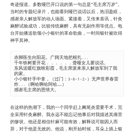
奇迹报道。多数哑巴开口说的第一句总是“毛主席万岁”。
当时的专题纪录片，也能看到哑巴说话以后，热泪盈眶，
感谢亲人解放军的动人场面。紧接着，又传来喜讯，针灸
麻醉试验成功，比较传统麻醉，具有无副作用等优点。电
台开始播送歌颂小小银针的革命歌曲，一时间银针被吹得
神乎其神。
赤脚医生向阳花, 广阔天地把根扎...

千年铁树要开花．．．．．．聋哑女儿要说话。

东风送暖红旗映彩霞，毛主席派来亲人解放军到了我
的家。

小小银针手中拿，（过门：3-6-1-2-）无声世界春雷
炸...（啊哈啊哈阿哈……）

感谢毛主席的恩情大。
在这样的热潮下，我的一个同学赶上阑尾炎需要手术，完
全采用针灸麻醉。我永远不能忘记他事后对我描述其痛苦
的惨状。他还是相信针麻可能有效，解释说可能因人而
异，对于他是无效的。他说，刚开始时候，耳朵上插上银