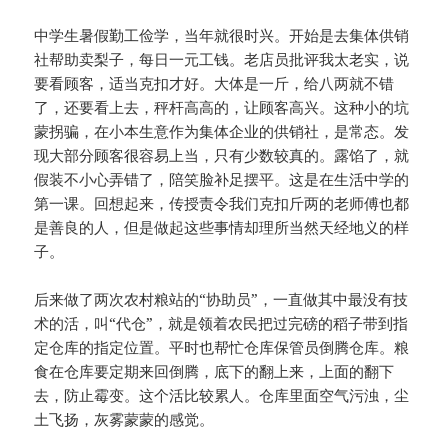
中学生暑假勤工俭学，当年就很时兴。开始是去集体供销
社帮助卖梨子，每日一元工钱。老店员批评我太老实，说
要看顾客，适当克扣才好。大体是一斤，给八两就不错
了，还要看上去，秤杆高高的，让顾客高兴。这种小的坑
蒙拐骗，在小本生意作为集体企业的供销社，是常态。发
现大部分顾客很容易上当，只有少数较真的。露馅了，就
假装不小心弄错了，陪笑脸补足摆平。这是在生活中学的
第一课。回想起来，传授责令我们克扣斤两的老师傅也都
是善良的人，但是做起这些事情却理所当然天经地义的样
子。
后来做了两次农村粮站的“协助员”，一直做其中最没有技
术的活，叫“代仓”，就是领着农民把过完磅的稻子带到指
定仓库的指定位置。平时也帮忙仓库保管员倒腾仓库。粮
食在仓库要定期来回倒腾，底下的翻上来，上面的翻下
去，防止霉变。这个活比较累人。仓库里面空气污浊，尘
土飞扬，灰雾蒙蒙的感觉。