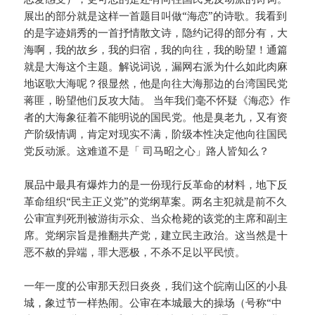
展出的部分就是这样一首题目叫做“海恋”的诗歌。我看到
的是字迹娟秀的一首抒情散文诗，隐约记得的部分有，大
海啊，我的故乡，我的归宿，我的向往，我的盼望！通篇
就是大海这个主题。解说词说，漏网右派为什么如此肉麻
地讴歌大海呢？很显然，他是向往大海那边的台湾国民党
蒋匪，盼望他们反攻大陆。 当年我们毫不怀疑《海恋》作
者的大海象征着不能明说的国民党。他是臭老九，又有资
产阶级情调，肯定对现实不满，阶级本性决定他向往国民
党反动派。这难道不是「 司马昭之心」路人皆知么？
展品中最具有爆炸力的是一份现行反革命的材料，地下反
革命组织“民主正义党”的党纲草案。两名主犯就是前不久
公审宣判死刑被游街示众、当众枪毙的该党的主席和副主
席。党纲宗旨是推翻共产党，建立民主政治。这当然是十
恶不赦的异端，罪大恶极，不杀不足以平民愤。
一年一度的公审那天烈日炎炎，我们这个皖南山区的小县
城，象过节一样热闹。公审在本城最大的操场（号称“中