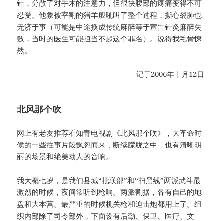
针，分散了对手术的注意力，但很快腹部的疼痛变得不可
忍受。他象被宰割的猪羊般吼叫了整个过程，撕心裂肺也
无济于事（可能是中途换成传统麻醉等于宣告针灸麻醉失
败，当时的医生可能担当不起这个罪名）。说得我毛骨悚
然。
记于2006年十月12日
北风那个吹
网上有老友推荐看知青电视剧《北风那个吹》，大革命时
候的一些往事片段飘忽而来，断续朦胧之中，也有清晰明
丽的场景和绝美动人的音响。
我大概七岁，是我们县城“批联部”和“扫黑线”两派武斗最
激烈的时候，夜间常听到枪响。两派割据，各有自己的地
盘和大本营。最严重的时候机关枪和迫击炮都用上了。组
织内部除了司令部外，下面设有后勤、保卫、医疗、文