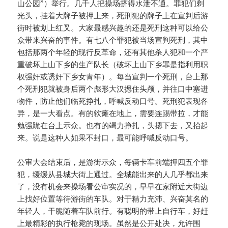
山公园”）举行。几千人把操场挤得水泄不通。罪犯们剃
光头，挂着大牌子被押上来，死刑犯的牌子上在宣判后游
街时被划上红叉。大家最感兴趣的还是死刑这种可以给公
众带来兴奋的事件。有七八个罪犯被当场宣判死刑，其中
包括那两个年轻的现行反革命，还有其他杀人犯和一个严
重破坏上山下乡的生产队长（破坏上山下乡罪是指利用职
权强奸或诱奸下乡女青年）。每当宣判一个死刑，台上那
个死刑犯就被身后两个彪形大汉摁住头颅，并往口中塞进
物件，防止他们临死挣扎，呼喊反动口号。死刑犯表现各
异，是一大看点。有的软瘫在地上，需要连踢带拉，才能
勉强跪在台上示众。也有的竭力挣扎，头摁下去，又抬起
来。说是这种人如果不封口，最可能呼喊反动口号。
公审大会结束后，是游街示众，每辆卡车前端押四五个罪
犯，缓缓从县城大街上通过。全城能出来的人几乎都出来
了，没有机会来操场看公审实况的，早早在家附近大街边
上找好位置等待游街的车队。对于精力充沛、兴奋莫名的
年轻人，干脆随着车队前行。有聪明的带上自行车，好赶
上最精彩的执行枪毙的现场。虽然是公开处决，允许围