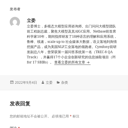
发布者
立委
立委博士，多模态大模型应用咨询师。出门问问大模型团队
前工程副总裁，聚焦大模型及其AIGC应用。Netbase前首席
科学家10年，期间指挥研发了18种语言的理解和应用系统，
鲁棒、线速，scale up to 社会媒体大数据，语义落地到舆情
挖掘产品，成为美国NLP工业落地的领跑者。Cymfony前研
发副总八年，曾荣获第一届问答系统第一名（TREC-8 QA
Track），并赢得17个小企业创新研究的信息抽取项目（PI
for 17 SBIRs）。
查看立委的所有文章
发
作
分
2022年9月4日
立委
杂类
布
者
类
于
发表回复
您的邮箱地址不会被公开。
必填项已用
*
标注