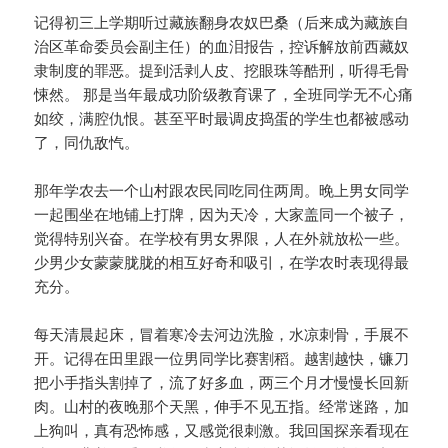
记得初三上学期听过藏族翻身农奴巴桑（后来成为藏族自
治区革命委员会副主任）的血泪报告，控诉解放前西藏奴
隶制度的罪恶。提到活剥人皮、挖眼珠等酷刑，听得毛骨
悚然。 那是当年最成功阶级教育课了，全班同学无不心痛
如绞，满腔仇恨。甚至平时最调皮捣蛋的学生也都被感动
了，同仇敌忾。
那年学农去一个山村跟农民同吃同住两周。晚上男女同学
一起围坐在地铺上打牌，因为天冷，大家盖同一个被子，
觉得特别兴奋。在学校有男女界限，人在外就放松一些。
少男少女蒙蒙胧胧的相互好奇和吸引，在学农时表现得最
充分。
每天清晨起床，冒着寒冷去河边洗脸，水凉刺骨，手展不
开。记得在田里跟一位男同学比赛割稻。越割越快，镰刀
把小手指头割掉了，流了好多血，两三个月才慢慢长回新
肉。山村的夜晚那个天黑，伸手不见五指。经常迷路，加
上狗叫，真有恐怖感，又感觉很刺激。我回国探亲看现在