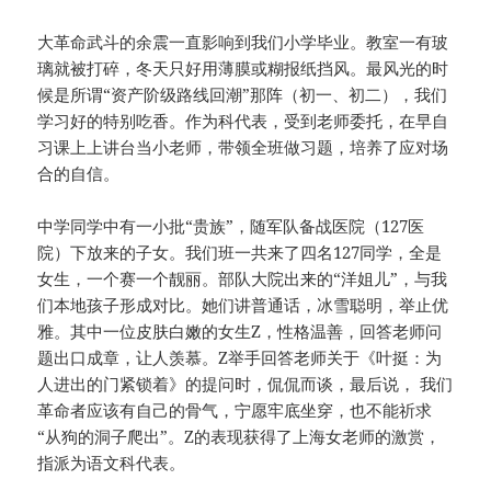
大革命武斗的余震一直影响到我们小学毕业。教室一有玻
璃就被打碎，冬天只好用薄膜或糊报纸挡风。最风光的时
候是所谓“资产阶级路线回潮”那阵（初一、初二），我们
学习好的特别吃香。作为科代表，受到老师委托，在早自
习课上上讲台当小老师，带领全班做习题，培养了应对场
合的自信。
中学同学中有一小批“贵族”，随军队备战医院（127医
院）下放来的子女。我们班一共来了四名127同学，全是
女生，一个赛一个靓丽。部队大院出来的“洋姐儿”，与我
们本地孩子形成对比。她们讲普通话，冰雪聪明，举止优
雅。其中一位皮肤白嫩的女生Z，性格温善，回答老师问
题出口成章，让人羡慕。Z举手回答老师关于《叶挺：为
人进出的门紧锁着》的提问时，侃侃而谈，最后说， 我们
革命者应该有自己的骨气，宁愿牢底坐穿，也不能祈求
“从狗的洞子爬出”。Z的表现获得了上海女老师的激赏，
指派为语文科代表。