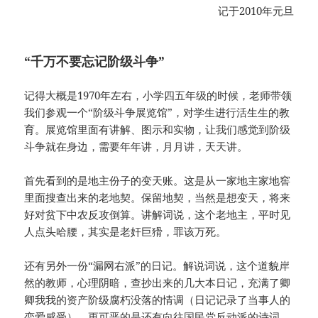
记于2010年元旦
“千万不要忘记阶级斗争”
记得大概是1970年左右，小学四五年级的时候，老师带领
我们参观一个“阶级斗争展览馆”，对学生进行活生生的教
育。展览馆里面有讲解、图示和实物，让我们感觉到阶级
斗争就在身边，需要年年讲，月月讲，天天讲。
首先看到的是地主份子的变天账。这是从一家地主家地窖
里面搜查出来的老地契。保留地契，当然是想变天，将来
好对贫下中农反攻倒算。讲解词说，这个老地主，平时见
人点头哈腰，其实是老奸巨猾，罪该万死。
还有另外一份“漏网右派”的日记。解说词说，这个道貌岸
然的教师，心理阴暗，查抄出来的几大本日记，充满了卿
卿我我的资产阶级腐朽没落的情调（日记记录了当事人的
恋爱感受），更可恶的是还有向往国民党反动派的诗词。