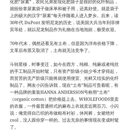
化肥“尿素”，农民兄弟发现化肥袋子是很好的化纤制品，
就纷纷拿尿素袋子做床单和被子用，还真好使。就是袋子
上的硕大的汉字“尿素”每天伴随着人进入梦乡。后来，读
30年代 DuPont 发明尼龙的历史，说美国大兵当年到菲律
宾等处，就以尼龙制品作为礼物在当地泡妞，极受欢迎。
70年代末，偶然还看见有土布，但是因为洋布价格下降，
文革后布票又取消了，土布就无法竞争了。
斗转星移，时事变迁，如今在西方，纯棉、纯麻或者纯丝
的手工制品开始时髦，只有资产阶级小姐少爷才穿得起，
而贫苦的无产阶级只能将就使用便宜、光鲜又结实的化纤
制品了。网友小闪告诉我，现在“土布”制品可贵着呢，有
一种品牌的童装HANNA ANDERSSON号称用“土布”
（organic cotton）把价格提上去。WHOLEFOODS里卖
的衣服，一件最普通样式的麻布上衣就卖近两百刀。小闪
说：俺觉得自己织的布做粗布衬衫，休闲裤，女裙绝对
cool，没人跟你穿一样的。过去无奈的事情现在变成时髦
了。