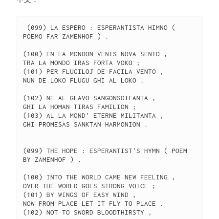
 (099) LA ESPERO : ESPERANTISTA HIMNO ( 
POEMO FAR ZAMENHOF ) . 

(100) EN LA MONDON VENIS NOVA SENTO , 

TRA LA MONDO IRAS FORTA VOKO ; 

(101) PER FLUGILOJ DE FACILA VENTO , 

NUN DE LOKO FLUGU GHI AL LOKO . 

(102) NE AL GLAVO SANGONSOIFANTA , 

GHI LA HOMAN TIRAS FAMILION ; 

(103) AL LA MOND' ETERNE MILITANTA , 

GHI PROMESAS SANKTAN HARMONION . 

(099) THE HOPE : ESPERANTIST'S HYMN ( POEM 
BY ZAMENHOF ) . 

(100) INTO THE WORLD CAME NEW FEELING , 

OVER THE WORLD GOES STRONG VOICE ; 

(101) BY WINGS OF EASY WIND , 

NOW FROM PLACE LET IT FLY TO PLACE . 

(102) NOT TO SWORD BLOODTHIRSTY , 
