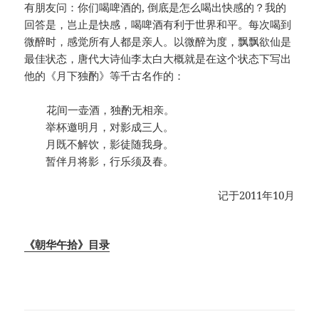
有朋友问：你们喝啤酒的, 倒底是怎么喝出快感的？我的
回答是，岂止是快感，喝啤酒有利于世界和平。每次喝到
微醉时，感觉所有人都是亲人。以微醉为度，飘飘欲仙是
最佳状态，唐代大诗仙李太白大概就是在这个状态下写出
他的《月下独酌》等千古名作的：
花间一壶酒，独酌无相亲。
举杯邀明月，对影成三人。
月既不解饮，影徒随我身。
暂伴月将影，行乐须及春。
记于2011年10月
《朝华午拾》目录