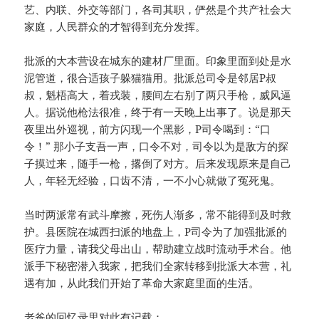
艺、内联、外交等部门，各司其职，俨然是个共产社会大
家庭，人民群众的才智得到充分发挥。
批派的大本营设在城东的建材厂里面。印象里面到处是水
泥管道，很合适孩子躲猫猫用。批派总司令是邻居P叔
叔，魁梧高大，着戎装，腰间左右别了两只手枪，威风逼
人。据说他枪法很准，终于有一天晚上出事了。说是那天
夜里出外巡视，前方闪现一个黑影，P司令喝到：“口
令！” 那小子支吾一声，口令不对，司令以为是敌方的探
子摸过来，随手一枪，撂倒了对方。后来发现原来是自己
人，年轻无经验，口齿不清，一不小心就做了冤死鬼。
当时两派常有武斗摩擦，死伤人渐多，常不能得到及时救
护。县医院在城西扫派的地盘上，P司令为了加强批派的
医疗力量，请我父母出山，帮助建立战时流动手术台。他
派手下秘密潜入我家，把我们全家转移到批派大本营，礼
遇有加，从此我们开始了革命大家庭里面的生活。
老爸的回忆录里对此有记载：