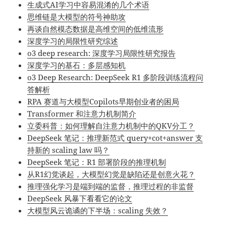
生成式AI学习中容易混淆的几个术语
思维链是大模型的符号神助攻
再谈自然模态数据是高维空间的低维流形
深度学习的局限性研究综述
o3 deep research: 深度学习局限性研究报告
深度学习的基石：多层感知机
o3 Deep Research: DeepSeek R1 多阶段训练流程问
答解析
RPA 赛道与大模型Copilots早期创业者的困局
Transformer 和注意力机制简介
立委科普：如何理解自注意力机制中的QKV分工？
DeepSeek 笔记：推理新范式 query+cot+answer 支
持新的 scaling law 吗？
DeepSeek 笔记：R1 部署阶段的推理机制
从R1幻觉谈起，大模型幻觉是缺陷还是创意火花？
推理强化学习是端到端的监督，推理过程的非监督
DeepSeek 风暴下看看它的论文
大模型风云诡谲的下半场：scaling 失效？