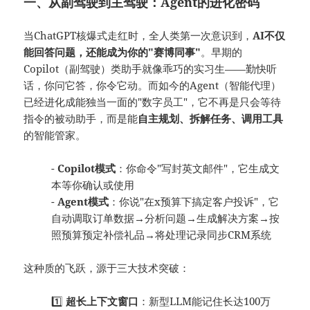
一、从副驾驶到主驾驶：Agent的进化密码
当ChatGPT核爆式走红时，全人类第一次意识到，
AI不仅
能回答问题，还能成为你的"赛博同事"
。早期的
Copilot（副驾驶）类助手就像乖巧的实习生——勤快听
话，你问它答，你令它动。而如今的Agent（智能代理）
已经进化成能独当一面的"数字员工"，它不再是只会等待
指令的被动助手，而是能
自主规划、拆解任务、调用工具
的智能管家。
-
Copilot模式
：你命令"写封英文邮件"，它生成文
本等你确认或使用
-
Agent模式
：你说"在x预算下搞定客户投诉"，它
自动调取订单数据→分析问题→生成解决方案→按
照预算预定补偿礼品→将处理记录同步CRM系统
这种质的飞跃，源于三大技术突破：
1️⃣
超长上下文窗口
：新型LLM能记住长达100万