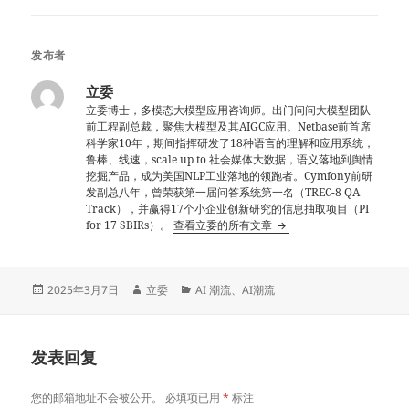
发布者
立委
立委博士，多模态大模型应用咨询师。出门问问大模型团队
前工程副总裁，聚焦大模型及其AIGC应用。Netbase前首席
科学家10年，期间指挥研发了18种语言的理解和应用系统，
鲁棒、线速，scale up to 社会媒体大数据，语义落地到舆情
挖掘产品，成为美国NLP工业落地的领跑者。Cymfony前研
发副总八年，曾荣获第一届问答系统第一名（TREC-8 QA
Track），并赢得17个小企业创新研究的信息抽取项目（PI
for 17 SBIRs）。
查看立委的所有文章
发
作
分
2025年3月7日
立委
AI 潮流
、
AI潮流
布
者
类
于
发表回复
您的邮箱地址不会被公开。
必填项已用
*
标注