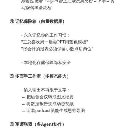
颠覆性场景：Agent自主完成机票比价→下单→填
写报销单全流程
④ 记忆保险箱（向量数据库）
- 永久记忆你的工作习惯：
"王总喜欢周一晨会PPT用蓝色模板"
"张会计的报表必须保留小数点后两位"
- 本地化存储保障隐私安全
⑤ 多面手工作室（多模态能力）
- 输入输出不再限于文字：
→ 把语音会议转成图文纪要
→ 将数据报告变成动态视频
→ 听着podcast就能生成思维导图
⑥ 军师联盟（多Agent协作）