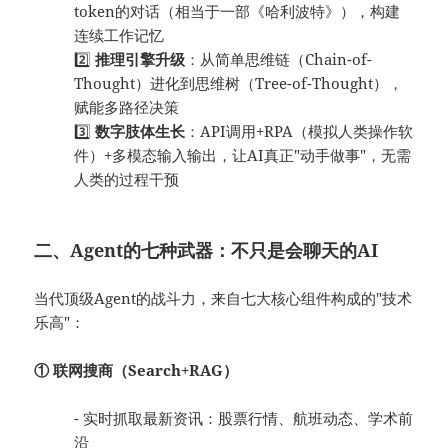
token的对话（相当于一部《哈利波特》），构建
连续工作记忆
2️⃣
推理引擎升级
：从简单思维链（Chain-of-
Thought）进化到思维树（Tree-of-Thought），
赋能多路径决策
3️⃣
数字肢体生长
：API调用+RPA（模拟人类操作软
件）+多模态输入输出，让AI真正"动手做事"，无需
人类的过程干预
二、Agent的七种武器：不只是会聊天的AI
当代顶级Agent的战斗力，来自七大核心组件构成的"技术
乐高"：
① 联网搜商（Search+RAG）
- 实时抓取最新资讯：股票行情、航班动态、学术前
沿