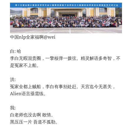
中国nlp全家福啊@wei
白: 哈
李白无暇混贵圈，一擎核弹一拨弦。精灵解语多奇智，不
是冤家不上船。
洪:
冤家全都上贼船，李白有事别处赶。天宫迄今无甚关，
Alien语言亟需练。
我:
白老师也没去啊 敢情。
黑压压一片 吾道不孤勒。