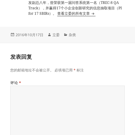
发副总八年，曾荣获第一届问答系统第一名（TREC-8 QA
Track），并赢得17个小企业创新研究的信息抽取项目（PI
for 17 SBIRs）。
查看立委的所有文章
发
作
分
2016年10月17日
立委
杂类
布
者
类
于
发表回复
您的邮箱地址不会被公开。
必填项已用
*
标注
评论
*