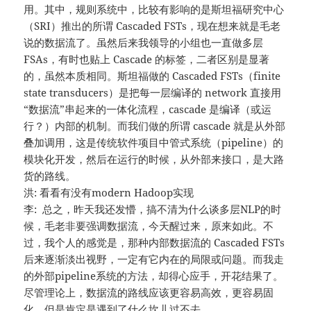
用。其中，规则系统中，比较有影响的是斯坦福研究中心
（SRI）推出的所谓 Cascaded FSTs，现在想来就是毛老
说的数据流了。虽然后来我领导的小组也一直做多层
FSAs，有时也贴上 Cascade 的标签，二者区别是显著
的，虽然本质相同。斯坦福做的 Cascaded FSTs（finite
state transducers）是把每一层编译的 network 直接用
“数据流”串起来的一体化流程，cascade 是编译（或运
行？）内部的机制。而我们做的所谓 cascade 就是从外部
叠加调用，这是传统软件项目中管式系统（pipeline）的
模块化开发，然后在运行的时候，从外部来接口，是大路
货的路线。
洪: 看看有没有modern Hadoop实现
李: 总之，昨天我还发懵，搞不清为什么谈多层NLP的时
候，毛老非要强调数据流，今天醒过来，原来如此。不
过，我个人的感觉是，那种内部数据流的 Cascaded FSTs
后来逐渐淡出视野，一定有它内在的局限或问题。而我走
的外部pipeline系统的方法，却得心应手，开花结果了。
尽管理论上，数据流的路线应该更容易高效，更容易固
化，但是肯定是遇到了什么坎儿过不去。