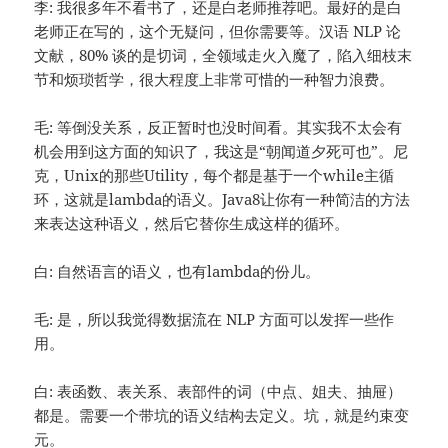
李: 我很多年不看书了，还是白老师推荐吧。最好的是白
老师正在写的，这个无疑问，但你需要等。汉语 NLP 论
文献，80% 谈的是切词，全领域走火入魔了，陷入细枝末
节和烦琐哲学，很大程度上非常可惜的一种智力浪费。
毛: 等倒没关系，反正暂时也没时间看。其实我不太会有
机会用到这方面的知识了，我这是“朝闻道夕死可也”。尼
克，Unix的那些Utility，每个都是基于一个while主循
环，这就是lambda的语义。Java8让你有一种简洁的方法
来表达这种语义，然后它替你生成这样的循环。
白: 自然语言的语义，也有lambda的份儿。
毛: 是，所以我觉得数据流在 NLP 方面可以发挥一些作
用。
白: 表函数、表关系、表部件的词（中点、姐夫、抽屉）
都是。需要一个带坑的语义结构去定义。坑，就是约束变
元。