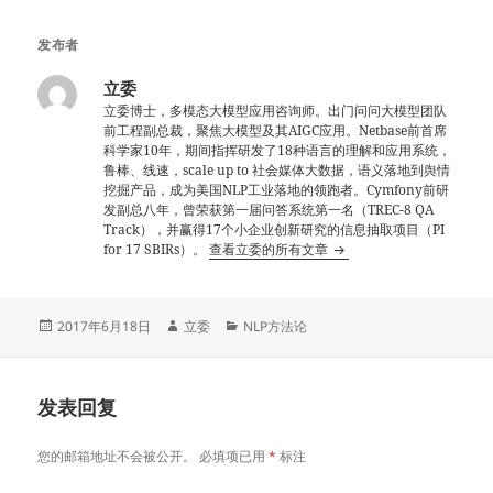
发布者
立委
立委博士，多模态大模型应用咨询师。出门问问大模型团队
前工程副总裁，聚焦大模型及其AIGC应用。Netbase前首席
科学家10年，期间指挥研发了18种语言的理解和应用系统，
鲁棒、线速，scale up to 社会媒体大数据，语义落地到舆情
挖掘产品，成为美国NLP工业落地的领跑者。Cymfony前研
发副总八年，曾荣获第一届问答系统第一名（TREC-8 QA
Track），并赢得17个小企业创新研究的信息抽取项目（PI
for 17 SBIRs）。
查看立委的所有文章
发
作
分
2017年6月18日
立委
NLP方法论
布
者
类
于
发表回复
您的邮箱地址不会被公开。
必填项已用
*
标注