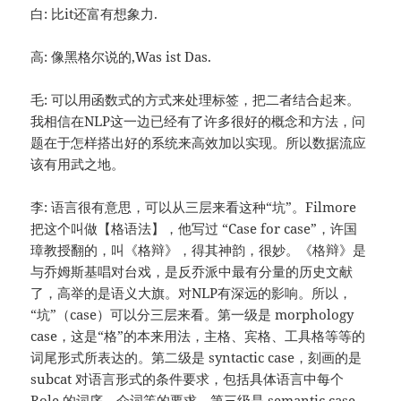
白: 比it还富有想象力.
高: 像黑格尔说的,Was ist Das.
毛: 可以用函数式的方式来处理标签，把二者结合起来。
我相信在NLP这一边已经有了许多很好的概念和方法，问
题在于怎样搭出好的系统来高效加以实现。所以数据流应
该有用武之地。
李: 语言很有意思，可以从三层来看这种“坑”。Filmore
把这个叫做【格语法】，他写过 “Case for case”，许国
璋教授翻的，叫《格辩》，得其神韵，很妙。《格辩》是
与乔姆斯基唱对台戏，是反乔派中最有分量的历史文献
了，高举的是语义大旗。对NLP有深远的影响。所以，
“坑”（case）可以分三层来看。第一级是 morphology
case，这是“格”的本来用法，主格、宾格、工具格等等的
词尾形式所表达的。第二级是 syntactic case，刻画的是
subcat 对语言形式的条件要求，包括具体语言中每个
Role 的词序、介词等的要求。第三级是 semantic case，