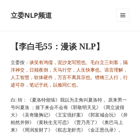
立委NLP频道
菜单和
挂件
【李白毛55：漫谈 NLP】
立委按：
谈笑有鸿儒，泥沙龙写照也。毛白立三剑客，隔
洋神交，日颠夜倒，天马行空，人生快事也。语言理解，
人工智慧，软体硬件，万言不离其宗也。铿锵三人行，行
迹可存，笔记于此，以飨同仁也。
白: 转：《夏洛特烦恼》我以为主角叫夏洛特 。原来男一
号叫夏洛 ；接下来会不会有《郭敬明天见》《周立波很
大》《吴奇隆胸记》《王宝强奸案》《郭富城会玩》《井
柏然并卵》《黄秋生无可恋》《贾乃亮了》《奥巴马上
来》《周润发财了》《权志龙虾壳》《金正恩仇录》。