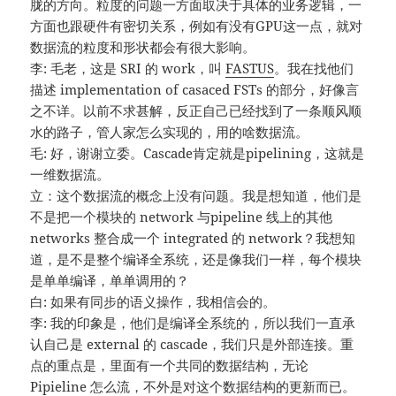
胧的方向。粒度的问题一方面取决于具体的业务逻辑，一
方面也跟硬件有密切关系，例如有没有GPU这一点，就对
数据流的粒度和形状都会有很大影响。
李: 毛老，这是 SRI 的 work，叫
FASTUS
。我在找他们
描述 implementation of casaced FSTs 的部分，好像言
之不详。以前不求甚解，反正自己已经找到了一条顺风顺
水的路子，管人家怎么实现的，用的啥数据流。
毛: 好，谢谢立委。Cascade肯定就是pipelining，这就是
一维数据流。
立：这个数据流的概念上没有问题。我是想知道，他们是
不是把一个模块的 network 与pipeline 线上的其他
networks 整合成一个 integrated 的 network？我想知
道，是不是整个编译全系统，还是像我们一样，每个模块
是单单编译，单单调用的？
白: 如果有同步的语义操作，我相信会的。
李: 我的印象是，他们是编译全系统的，所以我们一直承
认自己是 external 的 cascade，我们只是外部连接。重
点的重点是，里面有一个共同的数据结构，无论
Pipieline 怎么流，不外是对这个数据结构的更新而已。