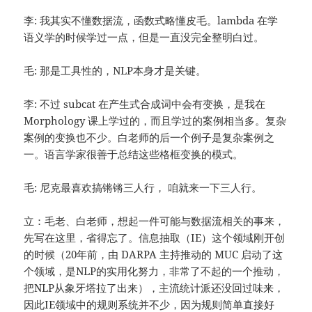
李: 我其实不懂数据流，函数式略懂皮毛。lambda 在学
语义学的时候学过一点，但是一直没完全整明白过。
毛: 那是工具性的，NLP本身才是关键。
李: 不过 subcat 在产生式合成词中会有变换，是我在
Morphology 课上学过的，而且学过的案例相当多。复杂
案例的变换也不少。白老师的后一个例子是复杂案例之
一。语言学家很善于总结这些格框变换的模式。
毛: 尼克最喜欢搞锵锵三人行， 咱就来一下三人行。
立：毛老、白老师，想起一件可能与数据流相关的事来，
先写在这里，省得忘了。信息抽取（IE）这个领域刚开创
的时候（20年前，由 DARPA 主持推动的 MUC 启动了这
个领域，是NLP的实用化努力，非常了不起的一个推动，
把NLP从象牙塔拉了出来），主流统计派还没回过味来，
因此IE领域中的规则系统并不少，因为规则简单直接好