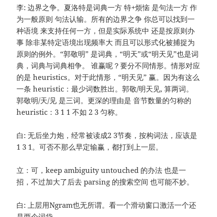
李: 边界之争。夏洛特是词典一方 特+烦恼 是句法一方 作
为一般原则 句法认输。所有的边界之争 你总可以找到一
种语境 来支持任何一方，但是实际系统中 还是按原则办
事 除非某特定语境出现频率大 而且可以形式化被捕捉为
原则的例外。“郭敬明” 是词典，“明天”或“明天见”也是词
典，词典与词典相争。 谁赢呢？要分不同情形。情形对应
的是 heuristics。对于此情形，“明天见” 赢。因为有这么
一条 heuristic：最少词数胜出。郭敬/明天见, 算两词。
郭敬明/天/见 是三词。更深的理由是 音节数量的匀称的
heuristic：3 1 1 不如 2 3 匀称。
白: 无后坐力炮，经常被读成2 3节奏，按构词法，应该是
1 3 1。可否不那么早定输赢，都打到上一层。
立：可，keep ambiguity untouched 的办法 也是一
招，不过加大了后去 parsing 的搜索空间 也可能不妙。
白: 上层用Ngram也无所谓。看一个滑动窗口激活一个还
是两个词袋。