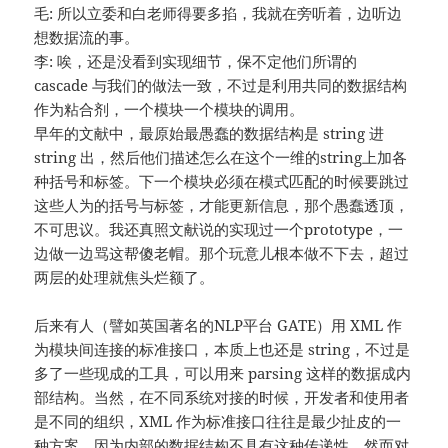
毛: 所以立委和白老师得要多掐，我就在旁听着，边听边
想数据流的事。
李: 唉，还是没看到实现细节，保不定他们所谓的
cascade 与我们的做法一致，不过是利用共同的数据结构
作为粘合剂，一个模块一个模块的调用。
早年的文献中，最原始最愚蠢的数据结构是 string 进
string 出，然后他们描述怎么在这个一维的string上加各
种括号和标签。下一个模块必须在模式匹配的时候要跳过
这些人为的括号与标签，才能更新信息，那个愚蠢透顶，
不可思议。我还真照文献说的实现过一个prototype，一
边做一边骂这帮傻老帽。那个玩意儿根本做不下去，超过
两层的处理就焦头烂额了。
后来有人（譬如英国著名的NLP平台 GATE）用 XML 作
为模块间连接的标准接口，本质上也还是 string，不过是
多了一些现成的工具，可以用来 parsing 这样的数据成内
部结构。当然，在不同系统对接的时候，开发者和使用者
是不同的组织，XML 作为标准接口往往是最少扯皮的一
种方案，因为内部的数据结构不具有这种传递性。然而对