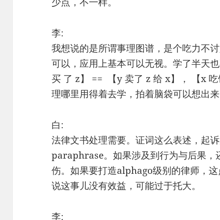
少点，不一样。
李:
我想说的是所谓事理图谱，是个吃力不讨
可以，应用上基本可以无视。学了半天也不过
买 了 z】 == 【y 卖了 z 给 x】， 【
理哪里用得着去学，拍着脑袋可以想出来
白:
法律文书处理需要。证词这么表述，起诉
paraphrase。如果涉及到行为与后
伤。如果要打造alphago级别的律师
说这事儿没有效益，可能过于托大。
李: