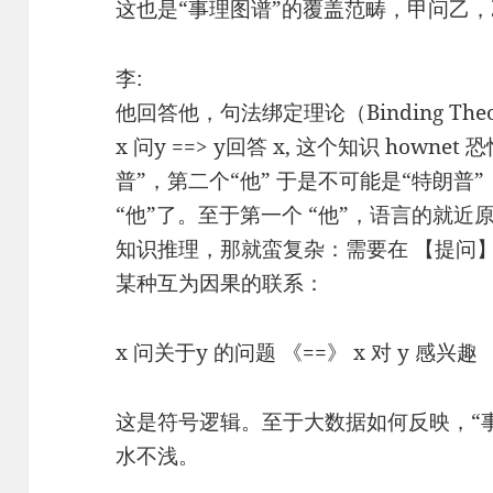
这也是“事理图谱”的覆盖范畴，甲问乙
李:
他回答他，句法绑定理论（Binding Th
x 问y ==> y回答 x, 这个知识 howne
普”，第二个“他” 于是不可能是“特朗普
“他”了。至于第一个 “他”，语言的就近
知识推理，那就蛮复杂：需要在 【提问】
某种互为因果的联系：
x 问关于y 的问题 《==》 x 对 y 感兴趣
这是符号逻辑。至于大数据如何反映，“
水不浅。