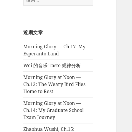
索：
近期文章
Morning Glory — Ch.17: My
Esperanto Land
Wei 的音乐 Taste 规律分析
Morning Glory at Noon —
Ch.12: The Weary Bird Flies
Home to Rest
Morning Glory at Noon —
Ch.14: My Graduate School
Exam Journey
Zhaohua Wushi, Ch.15: