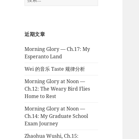
索：
近期文章
Morning Glory — Ch.17: My
Esperanto Land
Wei 的音乐 Taste 规律分析
Morning Glory at Noon —
Ch.12: The Weary Bird Flies
Home to Rest
Morning Glory at Noon —
Ch.14: My Graduate School
Exam Journey
Zhaohua Wushi, Ch.15: