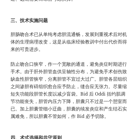
三、技术实施问题
胆肠吻合术已从单纯考虑胆流通畅，发展到重视术后对机
体的生理病理改变，这是从临床经验教训中付出代价而得
来的可贵进步。
防止吻合口狭窄，作一个宽敞的通道，避免炎症时期进行
手术。由于肝外胆管血供呈轴性分布，为避免手术创伤致
缺血性胆管狭窄，分离胆管不宜过大过广。胆管各层组织
之间渗胆有碍组织愈合应予防止，缝合应无张力。尽量缩
短失功能段胆管长度以减少盲袋。Bid 后 Oddi 括约肌调
节功能丧失，胆管内压力下降，胆囊只不过是一个憩室而
已。加上胆囊管细小迂曲，胆囊的续发炎症和产生结石实
属难免，所以胆囊不管如何，作 Bid 必予切除。
四、术式选择和共守原则