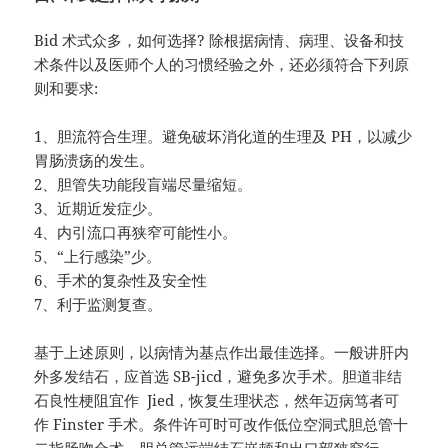
Bid 术式众多，如何选择? 除根据病情、病理、设备和技
术条件以及医师个人的习惯经验之外，还必须符合下列原
则和要求:
1、胆流符合生理。避免破坏消化道的生理及 PH，以减少
胃肠溃疡的发生。
2、胆管失功能段盲端尽量缩短。
3、近期近发症少。
4、内引流口再狭窄可能性小。
5、“上行感染”少。
6、手术的复杂性及安全性
7、利于监测复查。
基于上述原则，以病情为基点作出最佳选择。一般讲肝内
外多发结石，应首选 SB-jicd，避免多次手术。胆道非结
石良性梗阻宜作 Jied，恢复生理状态，然年迈病笃者可
作 Finster 手术。条件许可时可改作低位空洞式胆总管十