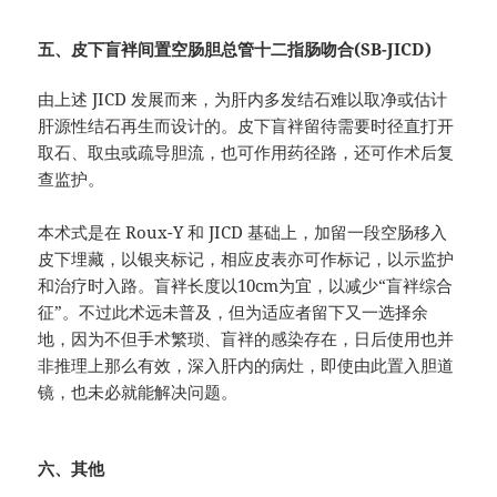
五、皮下盲袢间置空肠胆总管十二指肠吻合(SB-JICD)
由上述 JICD 发展而来，为肝内多发结石难以取净或估计
肝源性结石再生而设计的。皮下盲袢留待需要时径直打开
取石、取虫或疏导胆流，也可作用药径路，还可作术后复
查监护。
本术式是在 Roux-Y 和 JICD 基础上，加留一段空肠移入
皮下埋藏，以银夹标记，相应皮表亦可作标记，以示监护
和治疗时入路。盲袢长度以10cm为宜，以减少“盲袢综合
征”。不过此术远未普及，但为适应者留下又一选择余
地，因为不但手术繁琐、盲袢的感染存在，日后使用也并
非推理上那么有效，深入肝内的病灶，即使由此置入胆道
镜，也未必就能解决问题。
六、其他