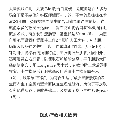
大量实践证明，只要 Bid 吻合口宽畅，返流问题在大多数
场合下是不致使外科医师望而却步的。不幸的是往往在术
后2-3年由于炎症增生而发生吻合口狭窄而产生症状。这
就使众多的改良应运而生，旨在防止吻合口狭窄和消除返
流的术式，有加长引流肠管，甚至长达60cm（5），为定
向引流而设置旷置肠袢上作2个顺向人工套迭，合拢胆、
肠输入段肠袢之并行一段，而成真正Y而非T形（6-10）。
针对肝胆管结石的病理特点，主张将肝外胆管大段剖开，
还可延及左右肝管，以便取石和解除狭窄，再作胆肠大口
径侧侧吻合，即 Longmire 类术式，有效地防止术后远期
狭窄。十二指肠后孔洞式低位胆总管十二指肠吻合术
（2），以消除“盲袋”。为符合生理，减少胃肠溃疡的发
生而产生了空肠间置术而恢复生理性胆流。为便于再次取
石和疏通胆道，在此基础上，又增设了皮下盲袢 (SB-jicd)
（9）。
Bid 疗效相关因素