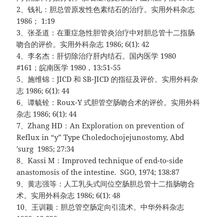
2、钱礼：胆总管原发性色素结石的治疗。实用外科杂志
1986； 1:19
3、张圣道：在重症急性胆管炎治疗中对胆总管十二指肠
吻合的评价。实用外科杂志 1986; 6(1): 42
4、李名杰：肝切除治疗肝内结石。国内医学 1980
#161；皖南医学 1980，13:51-55
5、施维锦：JICD 和 SB-JICD 的指征及评价。实用外科杂
志 1986; 6(1): 44
6、谭毓铨：Roux-Y 式胆管空肠吻合术的评价。实用外科
杂志 1986; 6(1): 44
7、Zhang HD：An Exploration on prevention of
Reflux in “y” Type Choledochojejunostomy, Abd
'surg 1985; 27:34
8、Kassi M：Improved technique of end-to-side
anastomosis of the intestine. SGO, 1974; 138:87
9、黄志强等：人工乳头式间位空肠胆总管十二指肠吻合
术。实用外科杂志 1986; 6(1): 48
10、王训颖：胆总管空肠定向引流术。中华外科杂志