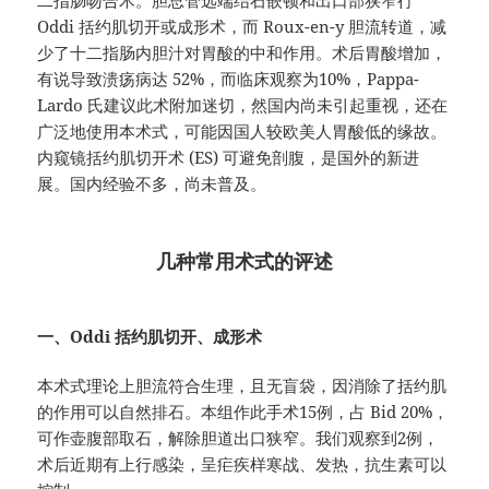
二指肠吻合术。胆总管远端结石嵌顿和出口部狭窄行
Oddi 括约肌切开或成形术，而 Roux-en-y 胆流转道，减
少了十二指肠内胆汁对胃酸的中和作用。术后胃酸增加，
有说导致溃疡病达 52%，而临床观察为10%，Pappa-
Lardo 氏建议此术附加迷切，然国内尚未引起重视，还在
广泛地使用本术式，可能因国人较欧美人胃酸低的缘故。
内窥镜括约肌切开术 (ES) 可避免剖腹，是国外的新进
展。国内经验不多，尚未普及。
几种常用术式的评述
一、Oddi 括约肌切开、成形术
本术式理论上胆流符合生理，且无盲袋，因消除了括约肌
的作用可以自然排石。本组作此手术15例，占 Bid 20%，
可作壶腹部取石，解除胆道出口狭窄。我们观察到2例，
术后近期有上行感染，呈疟疾样寒战、发热，抗生素可以