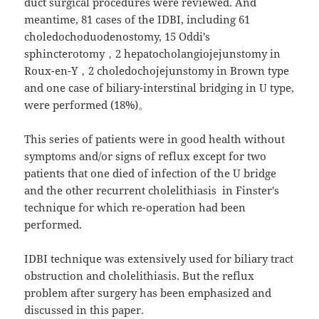
duct surgical procedures were reviewed. And
meantime, 81 cases of the IDBI, including 61
choledochoduodenostomy, 15 Oddi's
sphincterotomy，2 hepatocholangiojejunstomy in
Roux-en-Y，2 choledochojejunstomy in Brown type
and one case of biliary-interstinal bridging in U type,
were performed (18%)。
This series of patients were in good health without
symptoms and/or signs of reflux except for two
patients that one died of infection of the U bridge
and the other recurrent cholelithiasis in Finster's
technique for which re-operation had been
performed.
IDBI technique was extensively used for biliary tract
obstruction and cholelithiasis. But the reflux
problem after surgery has been emphasized and
discussed in this paper.