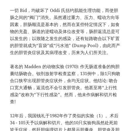
一切 Bid，均破坏了 Oddi 氏括约肌能生理功能，而使胆
肠之间的“阀门”消失。虽然通过重力、压力、蠕动方向等
因素，胆肠顺流是基本的，然而在某些特定情况下，如食
物的充盈、肠道的逆蠕动及体位改变等，肠胆返流总是可
以发生的；以致随之发生的感染，还有短路吻合以下旷置
的胆管就成为“盲袋”或“污水池” (Dump Pool)，由此而产
生的胆管炎症状及其病理改变，历来为人们所关注。
著名的 Madden 的动物实验 (1970): 作无肠道准备的狗胆
囊结肠吻合。钡剂放射学检查监察，131例中，除1只狗吻
合口狭窄出现胆管炎症状外，余均无症状。他结论: 吻合
口宽大通畅，返流也不会引发胆管炎。他甚至将“上行性
感染”改称为“下行性感染”。然而，他未作病解和切片检
查!
12年后，我国钱礼于1982年作了类似的实验（1）。术后
34 - 105天予以病解和切片。他的10只实验狗虽然处死前
皆无症状，然肝胆病理切片上都显示胆囊炎、胆管炎及胆