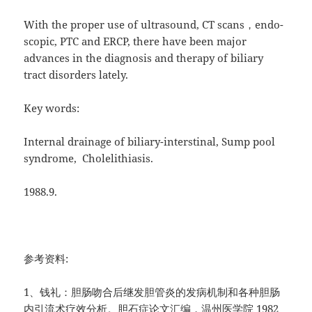
With the proper use of ultrasound, CT scans，endo-
scopic, PTC and ERCP, there have been major
advances in the diagnosis and therapy of biliary
tract disorders lately.
Key words:
Internal drainage of biliary-interstinal, Sump pool
syndrome, Cholelithiasis.
1988.9.
参考资料:
1、钱礼：胆肠吻合后继发胆管炎的发病机制和各种胆肠
内引流术疗效分析。胆石症论文汇编，温州医学院 1982