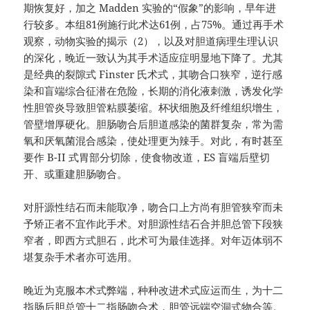
期恢复好，加之 Madden 实验的“假象”的影响，早年进
行较多。本组81例施行此术达61例，占75%。通过再手术
观察，动物实验的揭示（2），以及对胆道病理生理认识
的深化，晚近一致认为其手术适应症明显地下降了。尤其
是经典的裂隙式 Finster 氏术式，其吻合口狭窄，逆行感
染和盲端综合征潜在危险，长期的消化液刺激，诱发化学
性胆管炎导致胆管粘膜萎缩。杯状细胞及纤维组织增生，
管壁增厚硬化。胆肠吻合后胆道感染的菌群复杂，常为需
氧和厌氧菌混合感染，使处理更为辣手。对此，有时甚至
要作 B-II 式胃部分切除，使食物改道，ES 盲端后壁切
开、或重建胆肠吻合。
对肝源性结石而未能取净，吻合口上方尚有胆管狭窄而未
予矫正者不宜作此手术。对胆源性结石合并胆总管下段狭
窄者，即西方式胆石，此术可为最佳选择。对年迈体弱不
堪复杂手术者亦可选用。
晚近为克服本术式弊端，种种改进术式应运而生，为十二
指肠后胆总管十二指肠吻合术，胆管远端空洞式物合等。