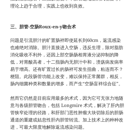
理论上趋于合理，实践上也收到良效。
三、胆管-空肠Roux-en-y吻合术
问题是引流胆汁的旷置肠袢即使延长到60cm，返流感染
也难绝对消除。胆汁直接进入空肠，违反生理，除对脂肪
消化吸收不利外，还因上部空肠肠相胃液分泌抑制的降
低，对胃酸高者，十二指肠内无胆汁中和，溃疡病发病率
易于增高。还有旷置过长的肠袢可发生扭曲，粘连而不？
梗阻。此段肠管功能上改变，难以保持正常菌群，相反，
肠内细菌种类和数量的增多，而产生“空肠盲袢综合征”。
然而它仍然是目前应用最多的术式，因为它可无张力地随
意与各级胆管吻合，包括 Longmire 术式，解决了肝内胆
管狭窄处理的径路，和肝部门恶性肿瘤大块切除后的胆肠
通道的重建或姑息性肝内胆管转流。加上技术上的种种改
进，可最大限度地解除返流感染问题。