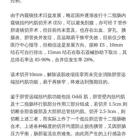
控制。
由于内窥镜技术日益发展，晚近国外逐渐改行十二指肠内
窥镜括约约肌切开术 (ES)，可以避免剖腹，亦可经 T 管作
胆道镜切开术，但目前尚未普及。也存在出血、穿孔、胰
腺炎、胆管炎并发症，且远期易干狭窄失效，目前仅少数
医疗中心报导，但相信这是发展方向。据称 ES，10mm
结石可自行排出，15mm 结石在取石器械协助下取出，其
总排石率达 85-90%，合并症发生率 28%。
该术切开10mm，解除该肌收缩痉挛而未完全消除胆管远
端括约肌功能，易于再狭窄，终难达到预期目的。
鉴于胆管远端括约肌功能包括 Oddi 肌，胆管壁内括约肌
及十二指肠环行肌部分作用三部分组成，若切开 1.5cm 则
切断全部壶腹部及大部胆总管括约肌。切开 2.5-3cm，则
切断上述三者，而实际上作了一个低位胆总管十二指肠吻
合术。上述各种幅度的切开均需防止损伤胰管，又因胆肠
压力平衡，肠胆返流在所难免。由此而产生的上行感染亦