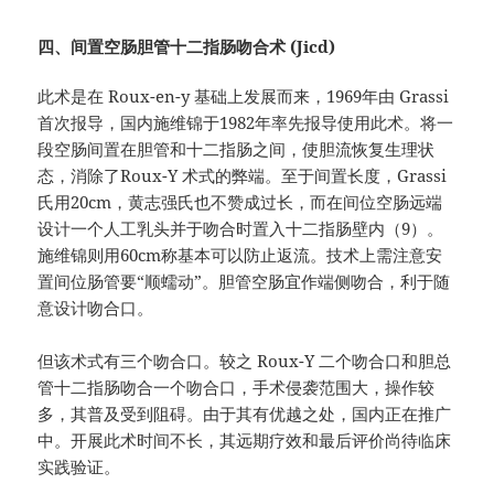
四、间置空肠胆管十二指肠吻合术 (Jicd)
此术是在 Roux-en-y 基础上发展而来，1969年由 Grassi
首次报导，国内施维锦于1982年率先报导使用此术。将一
段空肠间置在胆管和十二指肠之间，使胆流恢复生理状
态，消除了Roux-Y 术式的弊端。至于间置长度，Grassi
氏用20cm，黄志强氏也不赞成过长，而在间位空肠远端
设计一个人工乳头并于吻合时置入十二指肠壁内（9）。
施维锦则用60cm称基本可以防止返流。技术上需注意安
置间位肠管要“顺蠕动”。胆管空肠宜作端侧吻合，利于随
意设计吻合口。
但该术式有三个吻合口。较之 Roux-Y 二个吻合口和胆总
管十二指肠吻合一个吻合口，手术侵袭范围大，操作较
多，其普及受到阻碍。由于其有优越之处，国内正在推广
中。开展此术时间不长，其远期疗效和最后评价尚待临床
实践验证。