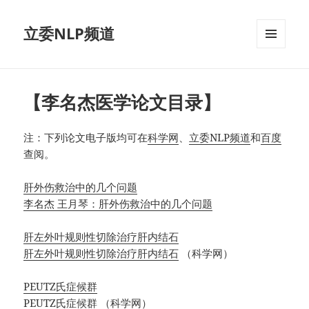
立委NLP频道
菜单和
挂件
【李名杰医学论文目录】
注：下列论文电子版均可在
科学网
、
立委NLP频道
和
百度
查阅。
肝外伤救治中的几个问题
李名杰 王月琴：肝外伤救治中的几个问题
肝左外叶规则性切除治疗肝内结石
肝左外叶规则性切除治疗肝内结石
（科学网）
PEUTZ氏症候群
PEUTZ氏症候群
（科学网）