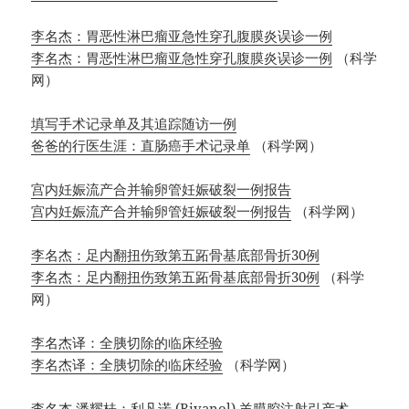
李名杰：胃恶性淋巴瘤亚急性穿孔腹膜炎误诊一例
李名杰：胃恶性淋巴瘤亚急性穿孔腹膜炎误诊一例
（科学
网）
填写手术记录单及其追踪随访一例
爸爸的行医生涯：直肠癌手术记录单
（科学网）
宫内妊娠流产合并输卵管妊娠破裂一例报告
宫内妊娠流产合并输卵管妊娠破裂一例报告
（科学网）
李名杰：足内翻扭伤致第五跖骨基底部骨折30例
李名杰：足内翻扭伤致第五跖骨基底部骨折30例
（科学
网）
李名杰译：全胰切除的临床经验
李名杰译：全胰切除的临床经验
（科学网）
李名杰 潘耀桂：利凡诺 (Rivanol) 羊膜腔注射引产术