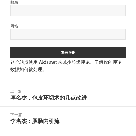
邮箱
网站
这个站点使用 Akismet 来减少垃圾评论。
了解你的评论
数据如何被处理
。
文
上一篇
章
李名杰：包皮环切术的几点改进
上
导
篇
航
文
下一篇
章：
李名杰：胆肠内引流
下
篇
文