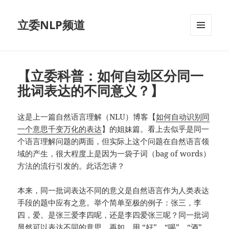
立委NLP频道
菜单和
挂件
【立委科普：如何自动区分同一
批词表达的不同意义？】
这是上一篇自然语言理解（NLU）博客【
如何自动识别同
一个意思千变万化的表达
】的姐妹篇。看上去似乎是同一
个语言理解问题的两面，但实际上这个问题在自然语言领
域的产生，很大程度上是因为一袋子词（bag of words）
方法的流行引发的。此话怎讲？
本来，同一批词表达不同的意义是自然语言作为人类表达
手段的题中应有之意。举个简单至极的例子：张三，李
四，爱。是张三爱李四呢，还是李四爱张三呢？同一批词
显然可以表达不同的意思。再如，用 “好”、“喝”、“酒”