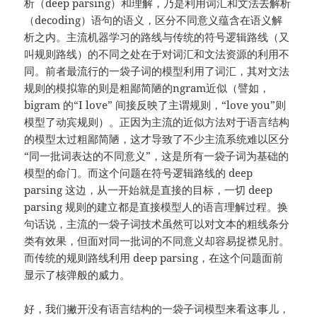
析（deep parsing）和理解，乃是利用词汇和文法去解析
（decoding）语句的语义，区分不同意义蕴含在语义解
析之内。主流机器学习的路线与传统的符号逻辑路线（又
叫规则路线）的不同之处在于对词汇和文法资源的利用不
同。前者最流行的一袋子词的模型利用了词汇，其对文法
规则的模拟靠的则是粗鄙简陋的ngram近似（譬如，
bigram 的“I love” 间接反映了主谓规则，“love you”则
模型了动宾规则）。正因为主流的近似方法对于语言结构
的模型太过粗鄙简陋，这才导致了不少主流系统难以区分
“同一批词表达的不同意义”，这是所有一袋子词为基础的
模型的命门。而这个问题在符号逻辑路线的 deep
parsing 这边，从一开始就是直接的目标，一切 deep
parsing 规则的建立都是直接模型人的语言理解过程。换
句话说，主流的一袋子词技术虽然可以对文本的粗线条分
类有效果，但面对同一批词的不同意义却容易捉襟见肘。
而传统的规则路线利用 deep parsing，在这个问题面前
显示了核弹般的威力。
好，我们撇开没有语言结构的一袋子词模型来看这事儿，