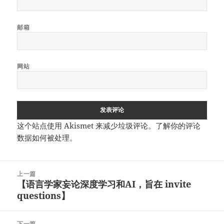
邮箱
网站
这个站点使用 Akismet 来减少垃圾评论。
了解你的评论
数据如何被处理
。
文
上一篇
章
【语言学家妄论深度学习和AI，旨在 invite
上
导
questions】
篇
航
文
章：
下一篇