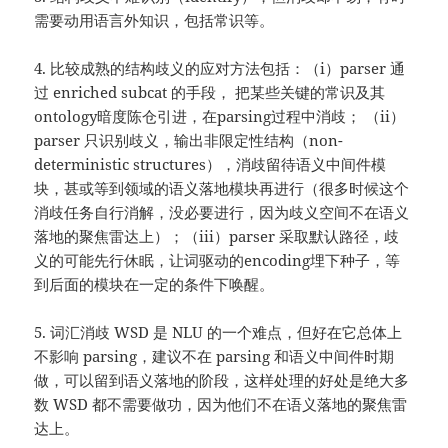
需要动用语言外知识，包括常识等。
4. 比较成熟的结构歧义的应对方法包括：（i）parser 通
过 enriched subcat 的手段， 把某些关键的常识及其
ontology暗度陈仓引进，在parsing过程中消歧； （ii）
parser 只识别歧义，输出非限定性结构（non-
deterministic structures），消歧留待语义中间件模
块，甚或等到领域的语义落地模块再进行（很多时候这个
消歧任务自行消解，没必要进行，因为歧义空间不在语义
落地的聚焦雷达上）；（iii）parser 采取默认路径，歧
义的可能先行休眠，让词驱动的encoding埋下种子，等
到后面的模块在一定的条件下唤醒。
5. 词汇消歧 WSD 是 NLU 的一个难点，但好在它总体上
不影响 parsing，建议不在 parsing 和语义中间件时期
做，可以留到语义落地的阶段，这样处理的好处是绝大多
数 WSD 都不需要做功，因为他们不在语义落地的聚焦雷
达上。