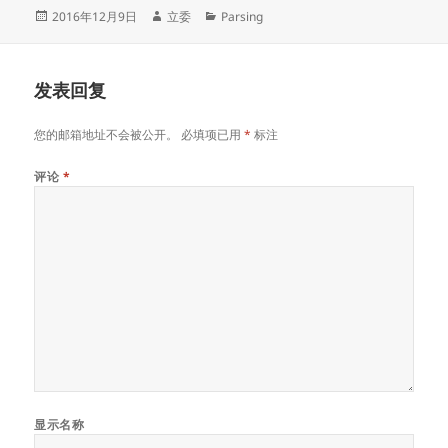
发
作
分
2016年12月9日
立委
Parsing
布
者
类
于
发表回复
您的邮箱地址不会被公开。
必填项已用
*
标注
评论
*
显示名称