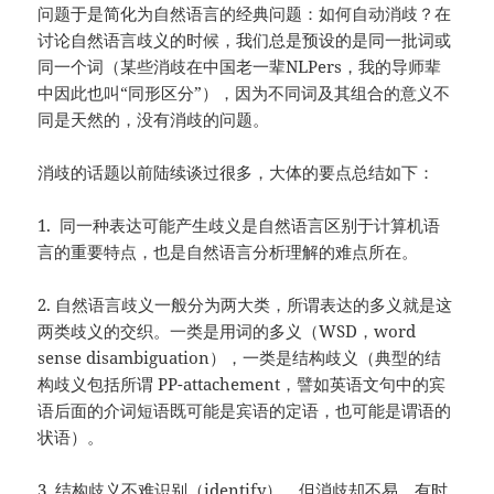
问题于是简化为自然语言的经典问题：如何自动消歧？在
讨论自然语言歧义的时候，我们总是预设的是同一批词或
同一个词（某些消歧在中国老一辈NLPers，我的导师辈
中因此也叫“同形区分”），因为不同词及其组合的意义不
同是天然的，没有消歧的问题。
消歧的话题以前陆续谈过很多，大体的要点总结如下：
1. 同一种表达可能产生歧义是自然语言区别于计算机语
言的重要特点，也是自然语言分析理解的难点所在。
2. 自然语言歧义一般分为两大类，所谓表达的多义就是这
两类歧义的交织。一类是用词的多义（WSD，word
sense disambiguation），一类是结构歧义（典型的结
构歧义包括所谓 PP-attachement，譬如英语文句中的宾
语后面的介词短语既可能是宾语的定语，也可能是谓语的
状语）。
3. 结构歧义不难识别（identify），但消歧却不易，有时