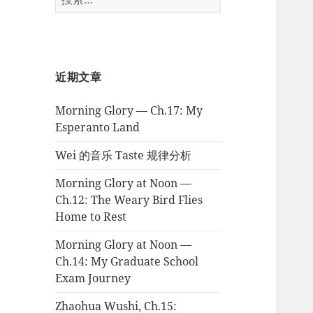
索：
近期文章
Morning Glory — Ch.17: My
Esperanto Land
Wei 的音乐 Taste 规律分析
Morning Glory at Noon —
Ch.12: The Weary Bird Flies
Home to Rest
Morning Glory at Noon —
Ch.14: My Graduate School
Exam Journey
Zhaohua Wushi, Ch.15: