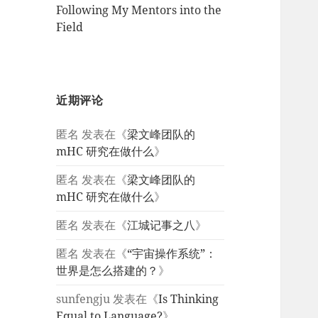
Following My Mentors into the
Field
近期评论
匿名
发表在《
梁文峰团队的
mHC 研究在做什么
》
匿名
发表在《
梁文峰团队的
mHC 研究在做什么
》
匿名
发表在《
江城记事之八
》
匿名
发表在《
“宇宙操作系统”：
世界是怎么搭建的？
》
sunfengju
发表在《
Is Thinking
Equal to Language?
》