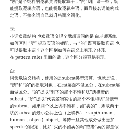
“所”是个纯粹的逻辑宾语提取算子，“的”则广谱一些，既
能提取逻辑宾语，也能提取逻辑主语，而且接名词能构成
定语，不接名词自己就升格而名词化。
李:
小词负载结构 也负载语义吗？我想请问的是 白老师系统
如何区别 “所” 提取宾语的标配，与 “的” 既可提取宾语 也
可以提取主语？这个区别如何在语义上实现？体现
在 pattern rules 里面的话，这个区分很容易实现。
白:
词负载语义结构，使用的是subcat类型演算。也就是说，
“所”和“的”的提取对象，在cat层面不做区分，在subcat层
面做区分。“的”提取“剩下的那个不饱和坑”所携带的
subcat，“所”提取“代表逻辑宾语的那个不饱和坑”所携带
的subcat。如果两个以上坑不饱和，如“卖的”，则取两个
坑的subcat的最小公共上位（上确界）：sup(human，
human，object)=object。等待一旦其他成分做出更加
specific的限定，比如“买的不如卖的精”或者“卖的都是假