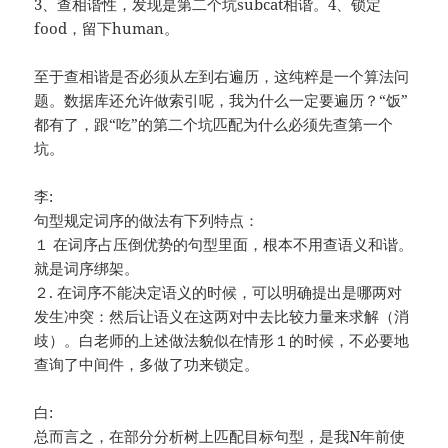
3、查相谐性，发现是第二个坑subcat相谐。4、锁定
food，留下human。
至于查相谐是否必须从左到右遍历，这纯粹是一个算法问
题。数据库还允许做索引呢，我为什么一定要遍历？“饭”
都有了，跟“吃”的第二个坑匹配为什么必须先查第一个
坑。
李:
句型规定词序的做法有下列特点：
１ 在词序占压倒优势的句型里面，根本不用查语义和谐。
就是词序绑架。
２. 在词序不能决定语义的时候，可以明确提出是哪两对
发生冲突：然后让语义在这两对中去比较力量来求解（消
歧）。白老师的上述做法貌似在情形１的时候，不必要地
查询了中间件，多做了功来锁定。
白:
总而言之，在部分分析树上匹配目标句型，是我N年前使