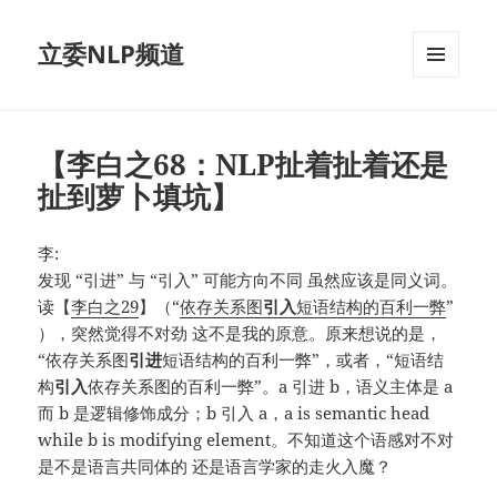
立委NLP频道
菜单和
挂件
【李白之68：NLP扯着扯着还是
扯到萝卜填坑】
李:
发现 “引进” 与 “引入” 可能方向不同 虽然应该是同义词。
读【
李白之29
】（“
依存关系图
引入
短语结构的百利一弊
”
），突然觉得不对劲 这不是我的原意。原来想说的是，
“依存关系图
引进
短语结构的百利一弊”，或者，“短语结
构
引入
依存关系图的百利一弊”。a 引进 b，语义主体是 a
而 b 是逻辑修饰成分；b 引入 a，a is semantic head
while b is modifying element。不知道这个语感对不对
是不是语言共同体的 还是语言学家的走火入魔？