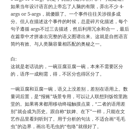
如果当年设计语言的上帝忘了人脑的有限，弄出不少 4-
args or 5-args，就傻眼了。一个事件往往关涉很多成
分。但人在描述这个事件的时候，总是碎片化描述，每个
句子遵循 args不过三去描述，然后利用冗余和合一，最后
在篇章中才拼凑出完整的语义图谱出来。这就是自然语言
简约有效、与人类脑容量相匹配的奥秘之一。
白:
这就是老话说的，一碗豆腐豆腐一碗，本来不需要区分
的，语序一成刚需，得，不区分也得区分了。
一碗豆腐和豆腐一碗，语义上没差别，差别在语用上。数
量词后置，是“报账”场景专用，可以让人联想到饭馆里跑
堂的。如果将来都用移动终端触摸点菜，“二者的语用差
别”就会成为历史。跟自称“奴婢、在下”一样，只能在文
艺作品里看到听到了。用于分析的句法，不适合画“毛毛
虫”的边界，画出毛毛虫的“包络”就很好了。