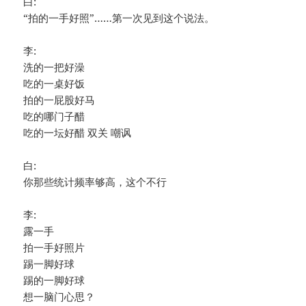
白:
“拍的一手好照”……第一次见到这个说法。
李:
洗的一把好澡
吃的一桌好饭
拍的一屁股好马
吃的哪门子醋
吃的一坛好醋 双关 嘲讽
白:
你那些统计频率够高，这个不行
李:
露一手
拍一手好照片
踢一脚好球
踢的一脚好球
想一脑门心思？