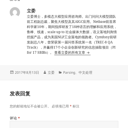
立委
立委博士，多模态大模型应用咨询师。出门问问大模型团队
前工程副总裁，聚焦大模型及其AIGC应用。Netbase前首席
科学家10年，期间指挥研发了18种语言的理解和应用系统，
鲁棒、线速，scale up to 社会媒体大数据，语义落地到舆情
挖掘产品，成为美国NLP工业落地的领跑者。Cymfony前研
发副总八年，曾荣获第一届问答系统第一名（TREC-8 QA
Track），并赢得17个小企业创新研究的信息抽取项目（PI
for 17 SBIRs）。
查看立委的所有文章
发
作
分
2017年8月13日
立委
Parsing
、
中文处理
布
者
类
于
发表回复
您的邮箱地址不会被公开。
必填项已用
*
标注
评论
*