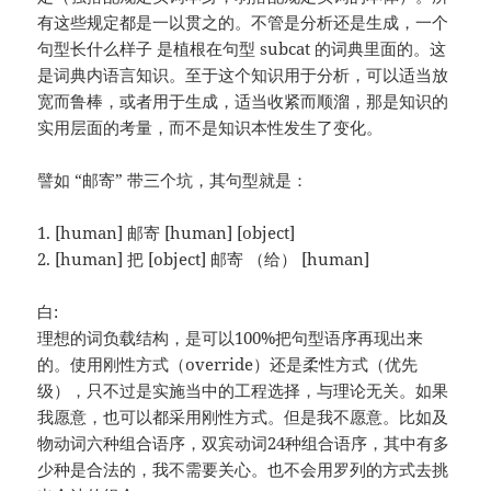
有这些规定都是一以贯之的。不管是分析还是生成，一个
句型长什么样子 是植根在句型 subcat 的词典里面的。这
是词典内语言知识。至于这个知识用于分析，可以适当放
宽而鲁棒，或者用于生成，适当收紧而顺溜，那是知识的
实用层面的考量，而不是知识本性发生了变化。
譬如 “邮寄” 带三个坑，其句型就是：
1. [human] 邮寄 [human] [object]
2. [human] 把 [object] 邮寄 （给） [human]
白:
理想的词负载结构，是可以100%把句型语序再现出来
的。使用刚性方式（override）还是柔性方式（优先
级），只不过是实施当中的工程选择，与理论无关。如果
我愿意，也可以都采用刚性方式。但是我不愿意。比如及
物动词六种组合语序，双宾动词24种组合语序，其中有多
少种是合法的，我不需要关心。也不会用罗列的方式去挑