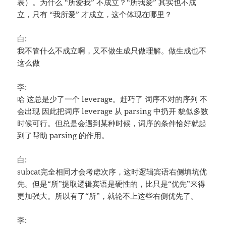
表）。为什么 “所爱我” 不成立？“所我爱” 其实也不成
立，只有 “我所爱” 才成立，这个体现在哪里？
白:
我不管什么不成立啊，又不做生成只做理解。做生成也不
这么做
李:
哈 这总是少了一个 leverage。赶巧了 词序不对的序列 不
会出现 因此把词序 leverage 从 parsing 中扔开 貌似多数
时候可行。但总是会遇到某种时候，词序的条件恰好就起
到了帮助 parsing 的作用。
白:
subcat完全相同才会考虑次序，这时逻辑宾语右侧填坑优
先。但是“所”提取逻辑宾语是硬性的，比只是“优先”来得
更加强大。所以有了“所”，就轮不上这些右侧优先了。
李: