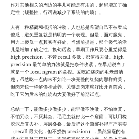
作对其他相关的周边的事儿可能是有用的，起码增加了确
定性（规整性，行话说减少了系统的内熵）。
人有一种精简和概括的冲动，人也总是希望自己不被看成
傻瓜，避免重复就是精明的一个表现。但是，面对魔鬼，
用力上傻瓜一点其实有好处。当然前提是，那个傻气的活
儿是增加了确定性。换句话说，早期工作只要心里觉得是
high precision，不管 recall 多低，都值得去做。high
precision 最简单的办法就是把条件收紧，在早期说白了
就是一个 local ngram 的拿捏。爱吃红烧肉的毛老最清
楚，虽然吃一点肉末不如吃一块完整的红烧肉那样鲜美，
但肉末也一样解馋和营养。关键是肉末就好比开胃前菜，
吃了它为后来的红烧肉大宴做好了前期试点。
总结一下，能做多少做多少，能早做不晚做，不怕重复，
不怕冗余，不厌其烦。毛毛虫就好比一个窟窿，可以用橡
胶泥反复去补，层层叠叠，最后把这个窟窿补得严严实实
（recall 最大化，但不损伤 precision），虽然窟窿的有
些地方是补丁摞补丁，不知道被泥了多少遍。这看上去绝