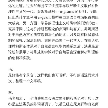
远的足迹。过去30年是NLP主流学界以经验主义取代乔氏
理性主义的一代。乔姆斯基对于 n-grams 的批判，没能
阻止统计学派利用 n-gram 模型在自然语言领域取得的巨
大成功。另一方面，学界的理性主义符号学派日渐式微，
究其原因，这与乔姆斯基理论的负面影响有关。乔姆斯基
对于自然语言的所谓递归本性的论述，以及对有限状态机
制的鄙视，深深影响、束缚并牵累了一代学人。在深入梳
理乔姆斯基体系对于自然语言模型的关系之后，演讲最后
论述并展示了符号规则学派对于自然语言深度解析和理解
的创新和实践。
毛:
最好能有个录音，这样我们也可听听。不行的话退而求其
次，整理一个文字稿。
李:
毛老知道，一个演讲哪里会深过两年的恳谈？对于您，这
都是立法委员的陈词滥调了。说话已经在尼克群和白老师