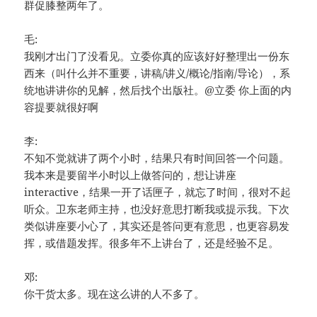
群促膝整两年了。
毛:
我刚才出门了没看见。立委你真的应该好好整理出一份东
西来（叫什么并不重要，讲稿/讲义/概论/指南/导论），系
统地讲讲你的见解，然后找个出版社。@立委 你上面的内
容提要就很好啊
李:
不知不觉就讲了两个小时，结果只有时间回答一个问题。
我本来是要留半小时以上做答问的，想让讲座
interactive，结果一开了话匣子，就忘了时间，很对不起
听众。卫东老师主持，也没好意思打断我或提示我。下次
类似讲座要小心了，其实还是答问更有意思，也更容易发
挥，或借题发挥。很多年不上讲台了，还是经验不足。
邓:
你干货太多。现在这么讲的人不多了。