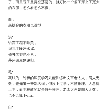
了，而且院子显得空荡荡的，就好比一个瘦子穿上了宽大
的衣服，怎么看怎么不像。
白：
慈禧穿的衣服也没型
洪:
语言工程不唯美，
泥瓦工匠汗水挥。
修补老乔也不累，
茅庐破屋别递归。
毛:
我认为，纯粹的深度学习只能训练出文盲老太太，阅人无
数，也知道一些新名词，但没上过学，不懂推理。人总得
上学，而学校教的就是符号推理。老太太再是阅人无数，
也不会懂 f=ma。
白: