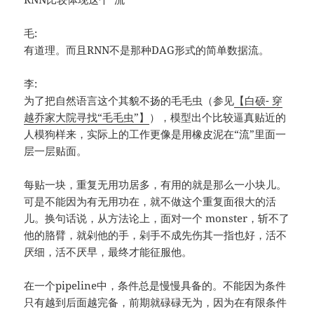
毛:
有道理。而且RNN不是那种DAG形式的简单数据流。
李:
为了把自然语言这个其貌不扬的毛毛虫（参见
【白硕- 穿
越乔家大院寻找“毛毛虫”】
），模型出个比较逼真贴近的
人模狗样来，实际上的工作更像是用橡皮泥在“流”里面一
层一层贴面。
每贴一块，重复无用功居多，有用的就是那么一小块儿。
可是不能因为有无用功在，就不做这个重复面很大的活
儿。换句话说，从方法论上，面对一个 monster，斩不了
他的胳臂，就剁他的手，剁手不成先伤其一指也好，活不
厌细，活不厌早，最终才能征服他。
在一个pipeline中，条件总是慢慢具备的。不能因为条件
只有越到后面越完备，前期就碌碌无为，因为在有限条件