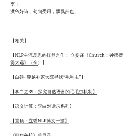
李：
洪爷好诗，句句受用，飘飘然也。
【相关】
【NLP主流反思的扛鼎之作： 立委译《Church：钟摆摆
得太远》（全
）】
【白硕- 穿越乔家大院寻找“毛毛虫”】
【李白之39：探究自然语言的毛毛虫机制】
【语义计算：李白对话录系列】
【置顶：立委NLP博文一览】
《朝华午拾》总目录