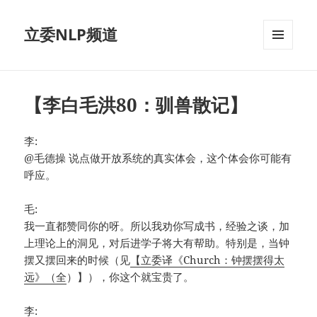
立委NLP频道
菜单和
挂件
【李白毛洪80：驯兽散记】
李:
@毛德操 说点做开放系统的真实体会，这个体会你可能有
呼应。
毛:
我一直都赞同你的呀。所以我劝你写成书，经验之谈，加
上理论上的洞见，对后进学子将大有帮助。特别是，当钟
摆又摆回来的时候（见
【立委译《Church：钟摆摆得太
远》（全
）】），你这个就宝贵了。
李: