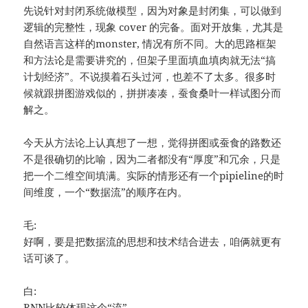
先说针对封闭系统做模型，因为对象是封闭集，可以做到
逻辑的完整性，现象 cover 的完备。面对开放集，尤其是
自然语言这样的monster, 情况有所不同。大的思路框架
和方法论是需要讲究的，但架子里面填血填肉就无法“搞
计划经济”。不说摸着石头过河，也差不了太多。很多时
候就跟拼图游戏似的，拼拼凑凑，蚕食桑叶一样试图分而
解之。
今天从方法论上认真想了一想，觉得拼图或蚕食的路数还
不是很确切的比喻，因为二者都没有“厚度”和冗余，只是
把一个二维空间填满。实际的情形还有一个pipieline的时
间维度，一个“数据流”的顺序在内。
毛:
好啊，要是把数据流的思想和技术结合进去，咱俩就更有
话可谈了。
白:
RNN比较体现这个“流”