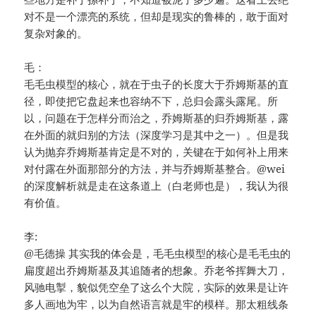
对不是一个漂亮的系统，但却是现实的鲁棒的，敢于面对
复杂对象的。
毛：
毛毛虫模型的核心，就在于虫子的长度大于乔姆斯基的直
径，即使把它盘起来也容纳不下，总归会露头露尾。所
以，问题在于怎样分而治之，乔姆斯基的归乔姆斯基，露
在外面的就归别的方法（深度学习是其中之一）。但是我
认为抛弃乔姆斯基肯定是不对的，关键在于如何补上用来
对付露在外面那部分的方法，并与乔姆斯基整合。@wei
的深度解析就是走在这条道上（白老师也是），我认为很
有价值。
李:
@毛德操 其实我的体会是，毛毛虫模型的核心是毛毛虫的
扁度超出乔姆斯基及其追随者的想象。乔老爷挥舞大刀，
风驰电掣，貌似凭空垒了这么个大院，实际的效果是让许
多人画地为牢，以为自然语言就是牢的模样。那太粗线条