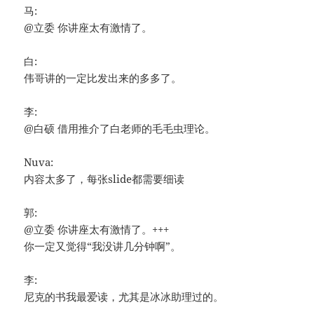
马:
@立委 你讲座太有激情了。
白:
伟哥讲的一定比发出来的多多了。
李:
@白硕 借用推介了白老师的毛毛虫理论。
Nuva:
内容太多了，每张slide都需要细读
郭:
@立委 你讲座太有激情了。+++
你一定又觉得“我没讲几分钟啊”。
李:
尼克的书我最爱读，尤其是冰冰助理过的。