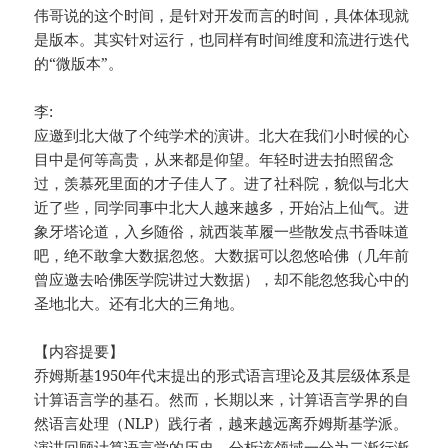
伟哥说的这个时间，是针对开发而言的时间，具体体现就
是版本。其实针对运行，也同样有时间维度和流进行迭代
的“微版本”。
李:
应邀到北大做了个纯学术的演讲。北大在我们小时候的心
目中是何等高贵，从来都是仰望。年轻时进去拍照留念
过，羡慕死里面的才子佳人了。进了社科院，貌似与北大
近了些，同学同事中北大人越来越多，开始沾上仙气。进
象牙塔论道，入乡随俗，就西装革履一些散发点书香味道
吧，绝不敢拿大数据忽悠。大数据可以忽悠哈佛（几年前
曾应邀去哈佛医学院讲过大数据），却不能忽悠我心中的
圣地北大。还有北大的三角地。
【内容提要】
乔姆斯基1950年代末提出的形式语言理论及其层级体系是
计算语言学的基石。然而，长期以来，计算语言学界的自
然语言处理（NLP）践行者，越来越远离乔姆斯基学派。
演讲回顾计算语言学的历史，分析该领域一分为二渐行渐