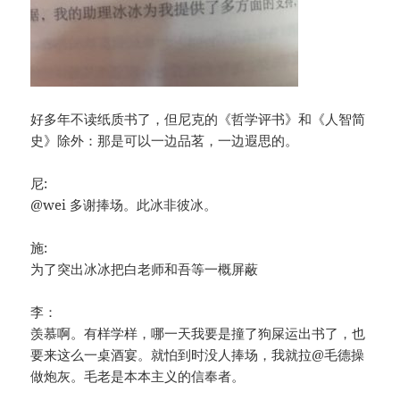
好多年不读纸质书了，但尼克的《哲学评书》和《人智简
史》除外：那是可以一边品茗，一边遐思的。
尼:
@wei 多谢捧场。此冰非彼冰。
施:
为了突出冰冰把白老师和吾等一概屏蔽
李：
羡慕啊。有样学样，哪一天我要是撞了狗屎运出书了，也
要来这么一桌酒宴。就怕到时没人捧场，我就拉@毛德操
做炮灰。毛老是本本主义的信奉者。