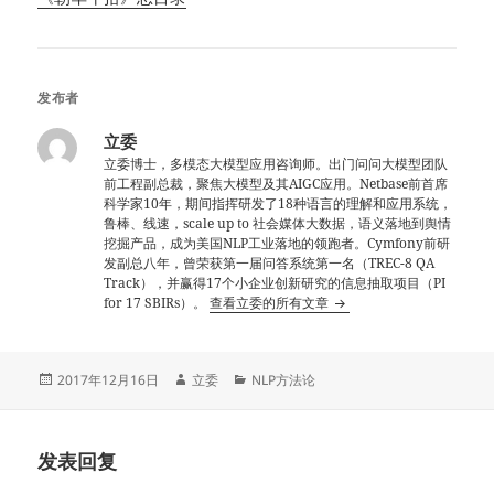
发布者
立委
立委博士，多模态大模型应用咨询师。出门问问大模型团队
前工程副总裁，聚焦大模型及其AIGC应用。Netbase前首席
科学家10年，期间指挥研发了18种语言的理解和应用系统，
鲁棒、线速，scale up to 社会媒体大数据，语义落地到舆情
挖掘产品，成为美国NLP工业落地的领跑者。Cymfony前研
发副总八年，曾荣获第一届问答系统第一名（TREC-8 QA
Track），并赢得17个小企业创新研究的信息抽取项目（PI
for 17 SBIRs）。
查看立委的所有文章
发
作
分
2017年12月16日
立委
NLP方法论
布
者
类
于
发表回复