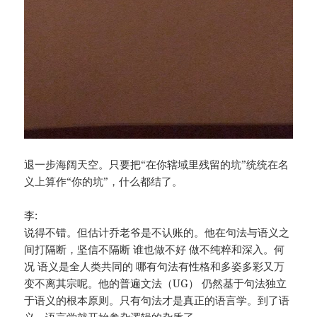
退一步海阔天空。只要把“在你辖域里残留的坑”统统在名
义上算作“你的坑”，什么都结了。
李:
说得不错。但估计乔老爷是不认账的。他在句法与语义之
间打隔断，坚信不隔断 谁也做不好 做不纯粹和深入。何
况 语义是全人类共同的 哪有句法有性格和多姿多彩又万
变不离其宗呢。他的普遍文法（UG） 仍然基于句法独立
于语义的根本原则。只有句法才是真正的语言学。到了语