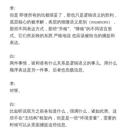
李:
但是 即便所有的坑都填妥了，那也只是逻辑语义的胜利，
底层核心的被求解，表层的细微语义差别（nuances），
那些不同表达方式，那些“升格”、“降格”的不同语言形
式。它们所反映的东西 严格地说 也应该被恰当的捕捉和
表达。
白:
两件事情，谁和谁有什么关系是逻辑语义的事儿。用什么
顺序表达是另一件事。后者也负载信息。
李:
对呀。
白:
比如听说双方之前各知道什么，强调什么，诸如此类。这
些不在“主结构”框架内，但是是一些“环境变量”，需要的
时候可以从里面捕捉这些信息。