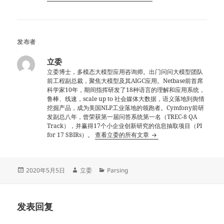
发布者
立委
立委博士，多模态大模型应用咨询师。出门问问大模型团队
前工程副总裁，聚焦大模型及其AIGC应用。Netbase前首席
科学家10年，期间指挥研发了18种语言的理解和应用系统，
鲁棒、线速，scale up to 社会媒体大数据，语义落地到舆情
挖掘产品，成为美国NLP工业落地的领跑者。Cymfony前研
发副总八年，曾荣获第一届问答系统第一名（TREC-8 QA
Track），并赢得17个小企业创新研究的信息抽取项目（PI
for 17 SBIRs）。
查看立委的所有文章
发
作
分
2020年5月5日
立委
Parsing
布
者
类
于
发表回复