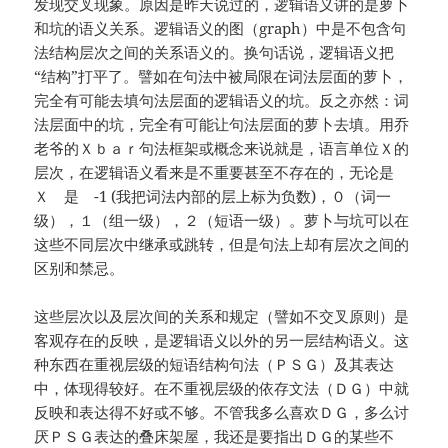
发现交叉现象。原因是昨天说过的，逻辑语义讲的是萝卜
和坑的语义关系。逻辑语义的图（graph）中是不包含句
法结构层次之间的关系语义的。换句话说，逻辑语义把
“结构”打平了。譬如在句法中被局限在词法层面的萝卜，
完全有可能去填句法层面的逻辑语义的坑。反之亦然：词
法层面中的坑，完全有可能让句法层面的萝卜去填。用乔
老爷的Ｘｂａｒ句法框架或概念来说就是，语言单位Ｘ的
层次，在逻辑语义看来是不重要甚至不存在的，无论是
Ｘ 是 -1 (我把词法内部的层上标为负数)，０（词一
级），１（组一级），２（短语一级）。萝卜与坑可以在
这些不同层次中继承或跳转，但是句法上却有层次之间的
区别和禁忌。
这些层次以及层次间的关系和规定（譬如不交叉原则）是
客观存在的反映，是逻辑语义以外的另一层结构语义。这
种东西在重视层级的短语结构句法（ＰＳＧ）及其表达
中，体现得较好。在不重视层级的依存文法（ＤＧ）中就
反映和表达得不好或不够。不管我多么喜欢ＤＧ，多么讨
厌ＰＳＧ表达的叠床架屋，我还是要指出ＤＧ的某些不