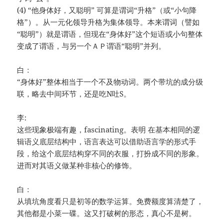
(4) “他身体好，又聪明” 可算是谓词“升格”（或“小句降
格”）。从一元化领导升格为集体领导。本来谓词（譬如
“聪明”）就是谓语，但现在“身体好”这个短语或小句整体
变成了谓语，与另一个ＡＰ谓语“聪明”并列。
白：
“身体好”整体相当于一个不及物动词。两个带坑的成分级
联，略去中间环节，还是吃N吐S。
李:
这些现象极端有趣，fascinating。表明 在基本相同的逻
辑语义底层结构中，语言表达可以借助语言学的形式手
段，给这个底层结构穿不同的衣服，打扮成不同的形象。
进而对其语义做某种非核心的修饰。
白：
从填坑角度看只是初等的数学运算。免费额度算清楚了，
其他都是小菜一碟。这又打破树的形态，真心不是树。