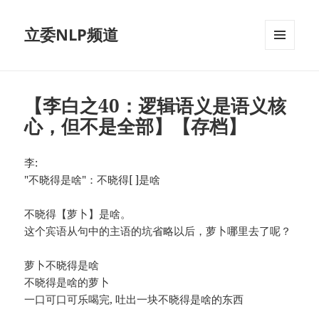
立委NLP频道
菜单和
挂件
【李白之40：逻辑语义是语义核
心，但不是全部】【存档】
李:
"不晓得是啥"：不晓得[ ]是啥
不晓得【萝卜】是啥。
这个宾语从句中的主语的坑省略以后，萝卜哪里去了呢？
萝卜不晓得是啥
不晓得是啥的萝卜
一口可口可乐喝完, 吐出一块不晓得是啥的东西