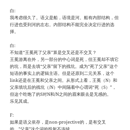
白:
我考虑很久了。语义是船，语境是河。船有内部结构，但
行进也受到河的左右。内部结构不能完全决定行进的选
择。
白:
不知道“王冕死了父亲”算是交叉还是不交叉？
王冕游离在外，另一部分的中心词是死，但王冕却不填它
的坑，而是去填“父亲”留下的残坑。成为“死了父亲”这个
短语的事实上的逻辑主语。但是还原到二元关系，这个
link还是在王冕和父亲之间。从形式上看，王冕（N）和
父亲填坑后的残坑（/N）中间隔着中心谓词“死（S）”，
但这个吃饱了的S对N和/N之间的眉来眼去是无感的。
乐见其成。
F:
如果是语义依存，是non-projective的，是有交叉
的，"父亲"这个词的投射不连续。