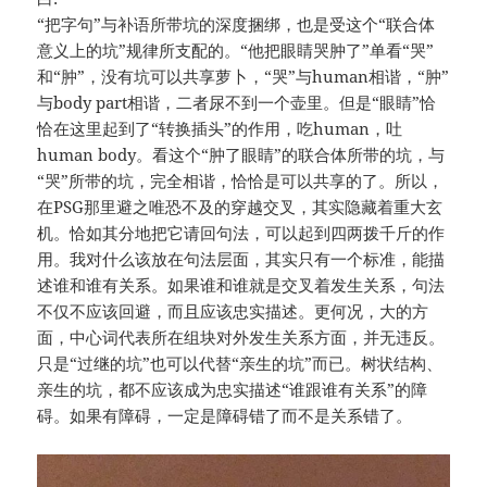
“把字句”与补语所带坑的深度捆绑，也是受这个“联合体
意义上的坑”规律所支配的。“他把眼睛哭肿了”单看“哭”
和“肿”，没有坑可以共享萝卜，“哭”与human相谐，“肿”
与body part相谐，二者尿不到一个壶里。但是“眼睛”恰
恰在这里起到了“转换插头”的作用，吃human，吐
human body。看这个“肿了眼睛”的联合体所带的坑，与
“哭”所带的坑，完全相谐，恰恰是可以共享的了。所以，
在PSG那里避之唯恐不及的穿越交叉，其实隐藏着重大玄
机。恰如其分地把它请回句法，可以起到四两拨千斤的作
用。我对什么该放在句法层面，其实只有一个标准，能描
述谁和谁有关系。如果谁和谁就是交叉着发生关系，句法
不仅不应该回避，而且应该忠实描述。更何况，大的方
面，中心词代表所在组块对外发生关系方面，并无违反。
只是“过继的坑”也可以代替“亲生的坑”而已。树状结构、
亲生的坑，都不应该成为忠实描述“谁跟谁有关系”的障
碍。如果有障碍，一定是障碍错了而不是关系错了。