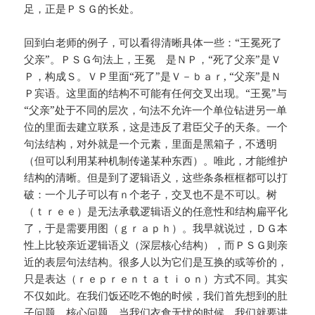
足，正是ＰＳＧ的长处。
回到白老师的例子，可以看得清晰具体一些：“王冕死了
父亲”。ＰＳＧ句法上，王冕 是ＮＰ，“死了父亲”是Ｖ
Ｐ，构成Ｓ。ＶＰ里面“死了”是Ｖ－ｂａｒ, “父亲”是Ｎ
Ｐ宾语。这里面的结构不可能有任何交叉出现。“王冕”与
“父亲”处于不同的层次，句法不允许一个单位钻进另一单
位的里面去建立联系，这是违反了君臣父子的天条。一个
句法结构，对外就是一个元素，里面是黑箱子，不透明
（但可以利用某种机制传递某种东西）。唯此，才能维护
结构的清晰。但是到了逻辑语义，这些条条框框都可以打
破：一个儿子可以有ｎ个老子，交叉也不是不可以。树
（ｔｒｅｅ）是无法承载逻辑语义的任意性和结构扁平化
了，于是需要用图（ｇｒａｐｈ）。我早就说过，ＤＧ本
性上比较亲近逻辑语义（深层核心结构），而ＰＳＧ则亲
近的表层句法结构。很多人以为它们是互换的或等价的，
只是表达（ｒｅｐｒｅｎｔａｔｉｏｎ）方式不同。其实
不仅如此。在我们饭还吃不饱的时候，我们首先想到的肚
子问题，核心问题。当我们衣食无忧的时候，我们就要讲