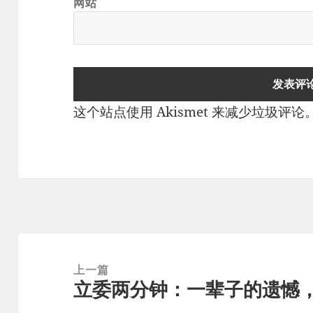
网站
这个站点使用 Akismet 来减少垃圾评论
文
章
上一篇
立委两分钟：一辈子的遗憾
导
上
航
篇