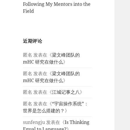
Following My Mentors into the
Field
近期评论
匿名
发表在《
梁文峰团队的
mHC 研究在做什么
》
匿名
发表在《
梁文峰团队的
mHC 研究在做什么
》
匿名
发表在《
江城记事之八
》
匿名
发表在《
“宇宙操作系统”：
世界是怎么搭建的？
》
sunfengju
发表在《
Is Thinking
Equal to Language?
》