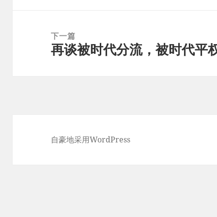
文
章：
下一篇
再谈被时代分流，被时代平
下
篇
文
章：
自豪地采用WordPress