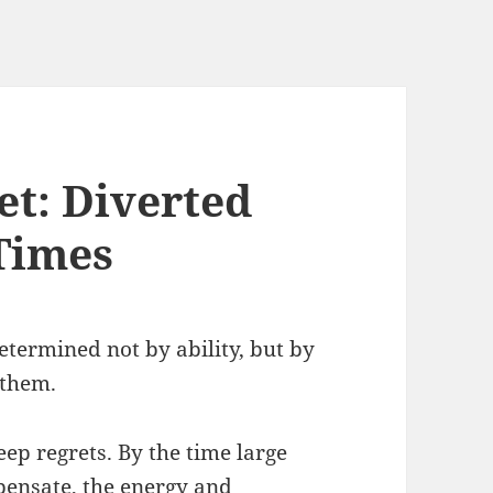
et: Diverted
 Times
etermined not by ability, but by
 them.
ep regrets. By the time large
pensate, the energy and