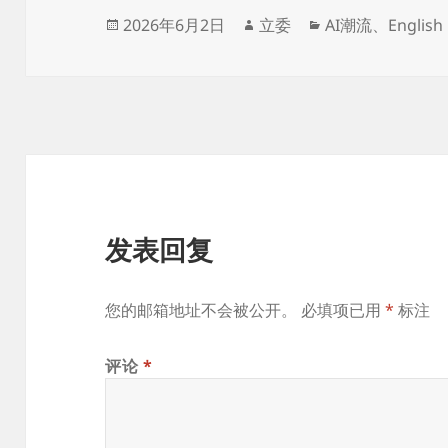
发
作
分
2026年6月2日
立委
AI潮流
、
English
布
者
类
于
发表回复
您的邮箱地址不会被公开。
必填项已用
*
标注
评论
*