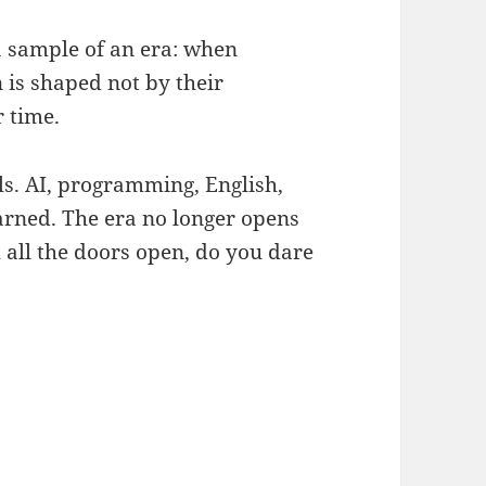
 a sample of an era: when
 is shaped not by their
r time.
ls. AI, programming, English,
arned. The era no longer opens
h all the doors open, do you dare