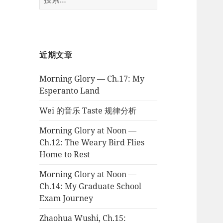
索：
近期文章
Morning Glory — Ch.17: My
Esperanto Land
Wei 的音乐 Taste 规律分析
Morning Glory at Noon —
Ch.12: The Weary Bird Flies
Home to Rest
Morning Glory at Noon —
Ch.14: My Graduate School
Exam Journey
Zhaohua Wushi, Ch.15: