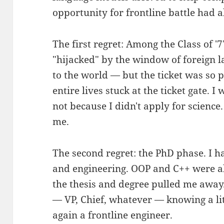
opportunity for frontline battle had a
The first regret: Among the Class of '
"hijacked" by the window of foreign l
to the world — but the ticket was so 
entire lives stuck at the ticket gate. 
not because I didn't apply for science
me.
The second regret: the PhD phase. I ha
and engineering. OOP and C++ were al
the thesis and degree pulled me awa
— VP, Chief, whatever — knowing a li
again a frontline engineer.