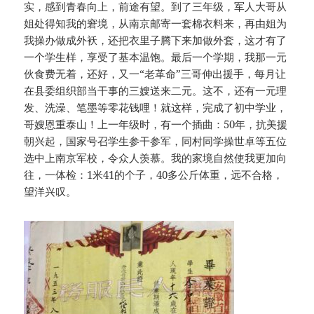
实，感到青春向上，前途有望。到了三年级，军人大哥从
姐处得知我的窘境，从南京邮寄一套棉衣料来，再由姐为
我操办做成外袄，还把衣里子腾下来加做外套，这才有了
一个学生样，享受了基本温饱。最后一个学期，我那一元
伙食费无着，还好，又一“老革命”三哥伸出援手，每月让
在县委组织部当干事的三嫂送来二元。这不，还有一元理
发、洗澡、笔墨等零花钱哩！就这样，完成了初中学业，
哥嫂恩重泰山！上一年级时，有一个插曲：50年，抗美援
朝兴起，国家号召学生参干参军，同村同学操世卓等五位
选中上南京军校，令众人羡慕。我的家境自然使我更加向
往，一体检：1米41的个子，40多公斤体重，远不合格，
望洋兴叹。