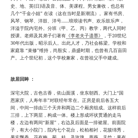
史、地、英(日)语及音、体、美课程。男女兼收，也总有
几个“千金小姐” 在读（这在当时是新潮流）。家有书房、
风琴、钢琴、洋鼓、洋号......琅琅读书声、欢乐鼓乐声，
洋溢于院内宅外。分班（甲、乙、丙）教学，两代人同时
授课。老师及其弟子们著有
《李老夫子遗墨》
，于20世纪
30年代出版，昭示后人。出此人才，乃社会栋梁。学校和
家庭靠 “束修”维持，尚殷实，鼎盛时期，也曾有几百亩田
产。上个世纪初，这个学校兼家，在曾祖父手中建成。
故居回眸 ：
深宅大院，古色古香，依山面溪，坐东朝西。大门上“国
恩家庆，人寿年丰”对联经年常在。正房是前后各五大
间，中间一排由三个天井和两边二个厢房组成。这样前后
三排，上下两层，构成一体。楼上形成环状贯通的走马
楼，左边有两间“新屋”，右边及后面是一排裙屋。前面院
子，有大小院门，院内七个花台，松柏相衬，花簇绵秀，
果实飘香。花有梅、菊、桂、及玫瑰、蔷薇、天竹；果有