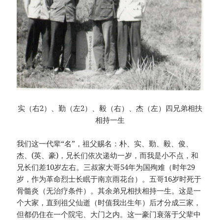
实（右2）、勤（左2）、毅（右）、杰（左）四兄弟相扶
相持一生
我们这一代辈“名”，祖父赐名：朴、实、勤、毅、俊、
杰、(英、豪)，兄长们依次递幼一岁，而我是小不点，和
兄长们差10岁左右。三叔家大哥54年为国殉难（时年29
岁，作为革命烈士长眠于南京雨花台）。五哥16岁时死于
骨髓炎（无治疗条件）。其余弟兄相扶相持一生。这是一
个大家，直到祖父仙逝（时值我出生年）后才分成三家，
但都仍住在一个院宅、大门之内。这一豪门衰落于父辈中