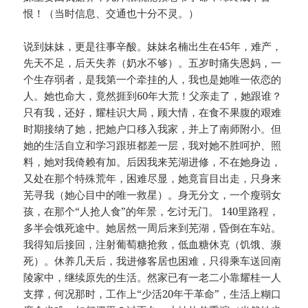
恨！（当时信息、交通也十分不灵。）
说到妹妹，更是往事辛酸。妹妹名楠出生在45年，难产，
先天不足，后天失养（奶水不够）。五岁时痛失恩妈，一
个生存弱者，是我第一个牵挂的人，我也是她唯一依恋的
人。她也命大，竟然捱到60年大荒！父亲走了，她跟谁？
只有我，还好，耀桂识大局，顾大情，在食不果腹的艰难
时期接纳了她，把她户口移入我家，并上了南师附小。但
她的生活自立和学习跟班都差一层，我对她不胜呵护、照
料，她对我倚赖有加。后因我来芜湖进修，不在她身边，
又处在那个特殊荒年，困难尽显，她竟盲目出走，只身来
芜寻我（她心目中的唯一救星）。身无分文，一个瘦弱女
孩，在那个“人抢人食”的年景，乞讨无门。 140里路程，
多半会饿死途中。她居然一周后来到芜湖，昏倒在车站。
我得知后接回，注射葡萄糖抢救，低血糖休克（饥饿、濒
死）。休养几天后，我进修客居也困难，只得乘车送回南
陵家中，继续原先的生活。然家已有一老二小靠耀桂一人
支撑，何况那时，工作上“少活20年干革命”，生活上糊口