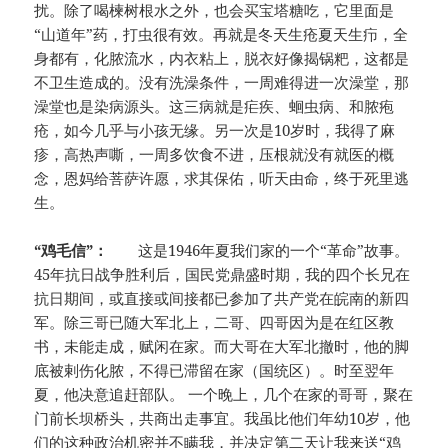
扰。除了喝楝树根水之外，也会买宝塔糖吃，它里面是
“山道年”药，打虫很有效。再就是冬天生疮夏天生疖，全
身都有，化脓流水，内衣粘上，脱衣好像揭锅粑，这都是
不卫生造成的。没有洗澡条件，一周难得进一次澡堂，那
澡堂也是染病源头。这三病就是疟疾、蛔虫病、和脓疱
疮，如今几乎与小孩无缘。另一次是10岁时，我得了麻
疹，高热声嘶，一周多饮食不进，压根就没有就医的概
念，恩妈给菩萨许愿，求其保佑，听天由命，终于死里逃
生。
“鸡毛信”：
这是1946年夏我们家的一个“革命”故事。
45年抗日战争胜利后，国民党鼎盛时期，我的四个长兄在
抗日期间，或直接或间接都已参加了共产党在皖南的新四
军。除三哥已随大军北上，二哥、四哥因为是在红区教
书，未能走成，赋闲在家。而大哥在大军北撤时，他的脚
底被剌伤化脓，不得已滞留在家（国统区）。时至翌年
夏，他决意追赶部队。 一个晚上，几个在家的哥哥，聚在
门前长坝桥头，共商出走事宜。我虽比他们年幼10岁，他
们的这种政治机密并不瞒我，并决定第二天让我来送“鸡