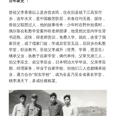
百年家史 ：
曾祖父李香斋以上是赤贫农民，住在旧县镇下江高安圩
乡，连年水灾，是中国极苦阶层，衣食住均无着。据传，
曾祖父聪慧过人，他的故事传奇：少年时在野外拾粪时，
偶尔靠在私塾学堂窗外听老师授课，他竟然比堂内学生背
书还熟、还快，得老师赏识，免费入学。就此，改变了我
家历史，成了儒家门徒，学成后官至五品，后回乡办私塾
学堂，职业教书。至祖父李咸升（世秀、学香，恩贡生）
继承父业，执教于自家学堂，俩代单传。父辈兄弟三人，
伯父李应文、叔父李应会，日本明治大学毕业。父亲李应
期，经理家务，毕业于自家学校。但他们三人也都继承祖
业，通力合办“崇实学校”，成为全县乃至全省著名学堂，
桃李满天下，多成社稷栋粱。