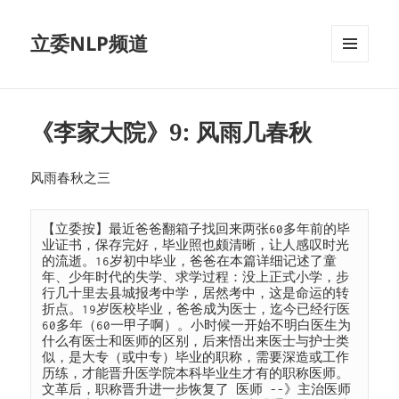
立委NLP频道
菜单和
挂件
《李家大院》9: 风雨几春秋
风雨春秋之三
【立委按】最近爸爸翻箱子找回来两张60多年前的毕
业证书，保存完好，毕业照也颇清晰，让人感叹时光
的流逝。16岁初中毕业，爸爸在本篇详细记述了童
年、少年时代的失学、求学过程：没上正式小学，步
行几十里去县城报考中学，居然考中，这是命运的转
折点。19岁医校毕业，爸爸成为医士，迄今已经行医
60多年（60一甲子啊）。小时候一开始不明白医生为
什么有医士和医师的区别，后来悟出来医士与护士类
似，是大专（或中专）毕业的职称，需要深造或工作
历练，才能晋升医学院本科毕业生才有的职称医师。
文革后，职称晋升进一步恢复了 医师 --》主治医师 