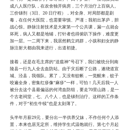
成八人医疗队，在农舍独开病房，三个月治疗上百病人。
三价锑剂（3日、20 日疗程），对全身、对局部都是剧
毒，在任何大医院，也需要审慎、严谨；我初出茅庐，胆
战心惊。静脉注射技术是大家第一个公共课，漏一点就会
坏死，病人又都是地铺，打针者也得俯趴下操作，难度更
加一层。一二周下来，我居然鹤立鸡群，小孩和妇女的静
脉注射大都由我来进行，出道初捷。
接着，还是在毛主席的“送瘟神”号召下，我们被统分到南
陵县一行九人全去血防站。由于灾后断了公路，遂绕道宣
城、泾县，我领队。累了，又没有蚊帐，一觉醒来，蚊子
咬遍全身，密集红疹像“麻疹”一样，可怕！几天后我一人
被分去这个县最偏远的何湾血防组，要走70里山路，是一
个古老祠堂，七、八个人，也是锑剂治疗。这样的工作条
件，对于“初生牛犊”也是太刻薄了。
头半年月薪29元，要分出一半供养父妹，不作任何个人添
置，本来也居无定所，维持学生式温饱就行。第七个月起