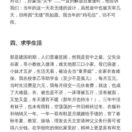
对话），好蒙混“关卡”......一直到解放后重逢时，他告诉
我们：当年的这一天衣无缝的设计，虽然途中也被关审几
天，但终因“无缝”而如愿。我当年的“鸡毛信”，功不可
殁。
四、求学生活
那是建国初期，人们普遍贫困，然我是贫中之最。父失业
在家，哥小教收入微薄，难支他那三口小家。母已病逝，
小妹才五岁，生活无着，被迫去当“童养媳”，全家衣食难
保。我在校拿乙等助学金（至少不是孤儿），每月五元。
当时生活费是六元，我每月得交一元伙食费，就这，也成
了大难题。衣、被也是不济，一床薄被五斤，没有被面，
又垫又盖，冬天通宵不暖（那年月也特冷！）。三年中没
有袜子，也未有雨鞋，空荡荡的一件旧棉袄过冬。衣服补
补纳纳又一年。一年一双布鞋是月娥嫂给手缝的，管了春
秋冬夏、教室、操场，理发去天主堂请神父义务行善可省
得八分钱。在学校吃的倒比家里好，精神上更是富有和充