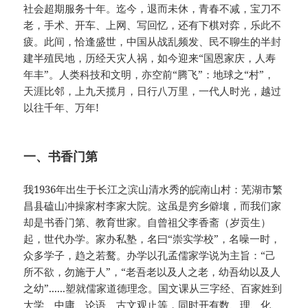
社会超期服务十年。迄今，退而未休，青春不减，宝刀不
老，手术、开车、上网、写回忆，还有下棋对弈，乐此不
疲。此间，恰逢盛世，中国从战乱频发、民不聊生的半封
建半殖民地，历经天灾人祸，如今迎来“国恩家庆，人寿
年丰”。人类科技和文明，亦空前“腾飞”：地球之“村”，
天涯比邻，上九天揽月，日行八万里，一代人时光，越过
以往千年、万年!
一、书香门第
我1936年出生于长江之滨山清水秀的皖南山村：芜湖市繁
昌县磕山冲操家村李家大院。这虽是穷乡僻壤，而我们家
却是书香门第、教育世家。自曾祖父李香斋（岁贡生）
起，世代办学。家办私塾，名曰“崇实学校”，名噪一时，
众多学子，趋之若鹜。办学以孔孟儒家学说为主旨：“己
所不欲，勿施于人”，“老吾老以及人之老，幼吾幼以及人
之幼”......塑就儒家道德理念。国文课从三字经、百家姓到
大学、中庸、论语、古文观止等，同时开有数、理、化、