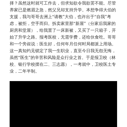
择？虽然这时就可工作去，但求知欲令我欲罢不能。尽管
养家已是燃眉之急，然父兄却支持升学。本想争得大伯的
支援，我与哥哥去洲上“请教”大伯，也许出于“自我”考
虑，被拒，空手而归。拆卖家里那“新屋”（分家后我家的
厨房和堂屋），给我置了一床新被，又买了一只箱子，开
始了升学之路。报考医校，无需学费，还给伙食吃。哥哥
和一个旁叔说：医生好，任何年月任何时局都派上用场。
这一真知灼见锁定了我一生职业，直至今日我无怨无悔，
虽然“医生”的辛苦和风险是众行业之首。于是报卫校（林
校、银行学校摆在二、三志愿），一考就中，卫校医土专
业，二年半制。