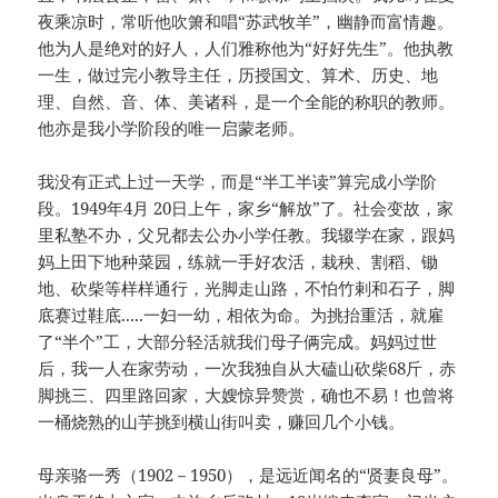
夜乘凉时，常听他吹箫和唱“苏武牧羊”，幽静而富情趣。
他为人是绝对的好人，人们雅称他为“好好先生”。他执教
一生，做过完小教导主任，历授国文、算术、历史、地
理、自然、音、体、美诸科，是一个全能的称职的教师。
他亦是我小学阶段的唯一启蒙老师。
我没有正式上过一天学，而是“半工半读”算完成小学阶
段。1949年4月 20日上午，家乡“解放”了。社会变故，家
里私塾不办，父兄都去公办小学任教。我辍学在家，跟妈
妈上田下地种菜园，练就一手好农活，栽秧、割稻、锄
地、砍柴等样样通行，光脚走山路，不怕竹剌和石子，脚
底赛过鞋底.....一妇一幼，相依为命。为挑抬重活，就雇
了“半个”工，大部分轻活就我们母子俩完成。妈妈过世
后，我一人在家劳动，一次我独自从大磕山砍柴68斤，赤
脚挑三、四里路回家，大嫂惊异赞赏，确也不易！也曾将
一桶烧熟的山芋挑到横山街叫卖，赚回几个小钱。
母亲骆一秀（1902－1950），是远近闻名的“贤妻良母”。