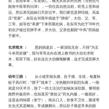
前，祖祖辈辈，生老病亡，概无从医从药先例（当然也可
能有中医草药问津），一切任其自然法则，听凭上苍和命
运。所以弟兄姐妹们夭折过半。我们家也是肺结核、高血
压“世家”，叔应会30英年病故于“肺病”，大伯、父、哥、
三哥、姐等也“承袭”下来而罹此病，名实哥为此于70年代
初在沪做过切肺手术，并大伯、父亲也都因“中风”而病故
于家中。
乞求棺木 ：
恩妈病逝后，一家深陷无奈，只得“为五
斗米而折腰”，我与哥哥去向在洲上教书的大伯乞求棺
木，双双下跪，好在这次大伯慷慨解囊，这才完成安葬大
事。
幼年三病 ：
从小就常闹头痛、肚子痛、生疮，每夏秋
蚊子风行时，“摆子”就来了，冷热颤抖伴剧烈头痛，一闹
就是10天半月，除了一些土法治疗如锅灰涂肚眼、黎明前
跑野外躲邪外，也知道买“唐拾义”药丸内服，一服就好，
这是金鸡纳霜（奎宁）。病从口入，饮食不卫生，肠道寄
生虫尤其是蛔虫，常成捆屙出，所以肚子痛是常来的困