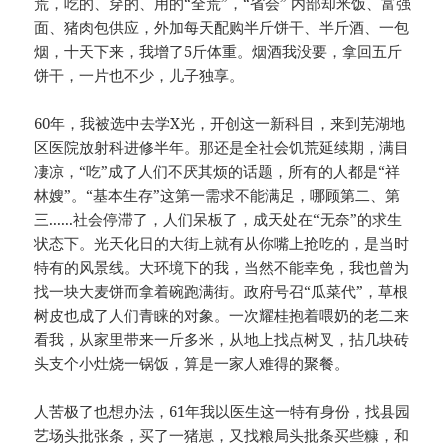
荒，吃的、穿的、用的“全荒”，“省会” 内部却米饭、富强
面、猪肉包供应，外加每天配购半斤饼干、半斤酒、一包
烟，十天下来，我增了5斤体重。烟酒我没要，拿回五斤
饼干，一片也不少，儿子独享。
60年，我被选中去学X光，开创这一新科目，来到芜湖地
区医院放射科进修半年。那还是全社会饥荒延续期，满目
凄凉，“吃”成了人们不厌其烦的话题，所有的人都是“祥
林嫂”。“基本生存”这第一需求不能满足，哪顾第二、第
三......社会停滞了，人们呆板了，成天处在“无奈”的求生
状态下。光天化日的大街上就有从你嘴上抢吃的，是当时
特有的风景线。大环境下的我，当然不能幸免，我也曾为
找一块大麦饼而拿着碗跑满街。政府号召“瓜菜代”，草根
树皮也成了人们青睐的对象。一次耀桂抱着喂奶的老二来
看我，从家里带来一斤多米，从地上找点树叉，拈几块砖
头支个小灶烧一锅饭，算是一家人难得的聚餐。
人苦极了也想办法，61年我以医生这一特有身份，找县园
艺场头批张条，买了一猪崽，又找粮局头批条买些糠，和