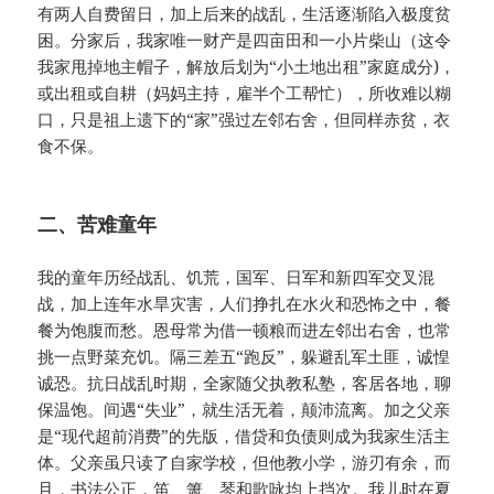
有两人自费留日，加上后来的战乱，生活逐渐陷入极度贫
困。分家后，我家唯一财产是四亩田和一小片柴山（这令
我家甩掉地主帽子，解放后划为“小土地出租”家庭成分)，
或出租或自耕（妈妈主持，雇半个工帮忙），所收难以糊
口，只是祖上遗下的“家”强过左邻右舍，但同样赤贫，衣
食不保。
二、苦难童年
我的童年历经战乱、饥荒，国军、日军和新四军交叉混
战，加上连年水旱灾害，人们挣扎在水火和恐怖之中，餐
餐为饱腹而愁。恩母常为借一顿粮而进左邻出右舍，也常
挑一点野菜充饥。隔三差五“跑反”，躲避乱军土匪，诚惶
诚恐。抗日战乱时期，全家随父执教私塾，客居各地，聊
保温饱。间遇“失业”，就生活无着，颠沛流离。加之父亲
是“现代超前消费”的先版，借贷和负债则成为我家生活主
体。父亲虽只读了自家学校，但他教小学，游刃有余，而
且，书法公正，笛、箫、琴和歌咏均上挡次。我儿时在夏