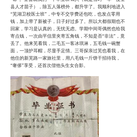
县人才苗子），除五人落榜外，都升学了。我顺利地进入
“芜湖卫校医士班”，中专不交学费还包吃，也发点零用
钱，加上带了新被子，日子好过多了。所以大都假期也不
回家，学习是认真的，无忧无虑。学期中间哥偶然也给我
寄点钱，一次由平信里夹寄五角钱，不知是否“非法”，竟
丢了。他来芜看我，二毛五一客冰琪淋，五毛钱一碗蟹
面，一顶护耳帽，尽显手足情。三哥探亲过芜也看我，在
他住的新芜路一家旅社里，用八毛钱一斤饼干招待我，
“奢侈”享受，还首次偕他头生女合影。