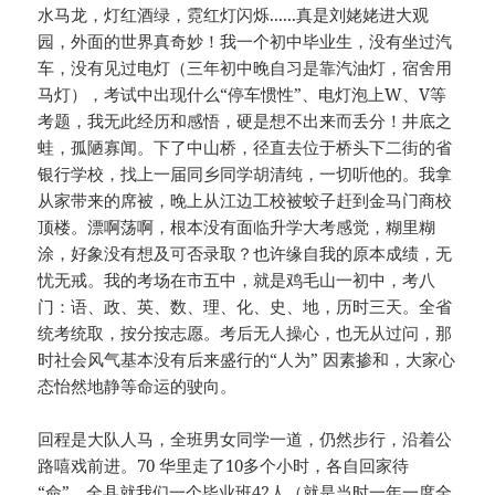
水马龙，灯红酒绿，霓红灯闪烁......真是刘姥姥进大观
园，外面的世界真奇妙！我一个初中毕业生，没有坐过汽
车，没有见过电灯（三年初中晚自习是靠汽油灯，宿舍用
马灯），考试中出现什么“停车惯性”、电灯泡上W、V等
考题，我无此经历和感悟，硬是想不出来而丢分！井底之
蛙，孤陋寡闻。下了中山桥，径直去位于桥头下二街的省
银行学校，找上一届同乡同学胡清纯，一切听他的。我拿
从家带来的席被，晚上从江边工校被蛟子赶到金马门商校
顶楼。漂啊荡啊，根本没有面临升学大考感觉，糊里糊
涂，好象没有想及可否录取？也许缘自我的原本成绩，无
忧无戒。我的考场在市五中，就是鸡毛山一初中，考八
门：语、政、英、数、理、化、史、地，历时三天。全省
统考统取，按分按志愿。考后无人操心，也无从过问，那
时社会风气基本没有后来盛行的“人为” 因素掺和，大家心
态怡然地静等命运的驶向。
回程是大队人马，全班男女同学一道，仍然步行，沿着公
路嘻戏前进。70 华里走了10多个小时，各自回家待
“命”。全县就我们一个毕业班42人（就是当时一年一度全