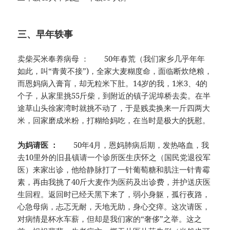
三、早年轶事
卖柴买米奉养病母 ： 50年春荒（我们家乡几乎年年
如此，叫“青黄不接”)，全家大麦糊度命，面临断炊绝粮，
而恩妈病入膏肓，却无粒米下肚。14岁的我，1米3、4的
个子，从家里挑55斤柴，到附近的镇子泥埠桥去卖。在半
途草山头徐家湾时就挑不动了，于是贱卖换来一斤四两大
米，回家磨成米粉，打糊给妈吃，在当时是极大的抚慰。
为妈请医 ：
50年4月，恩妈肺病后期，发热咯血，我
去10里外的旧县镇请一个诊所医生庆怀之（国民党退役军
医）来家出诊，他给静脉打了一针葡萄糖和肌注一针青霉
素，再由我挑了40斤大麦作为医药及出诊费，并护送庆医
生回程。返回时已经天黑下来了，弱小身躯，孤行夜路，
心急母病，忐忑无耐，天地无助，身心交瘁。这次请医，
对病情是杯水车薪，但却是我们家的“奢侈”之举。这之