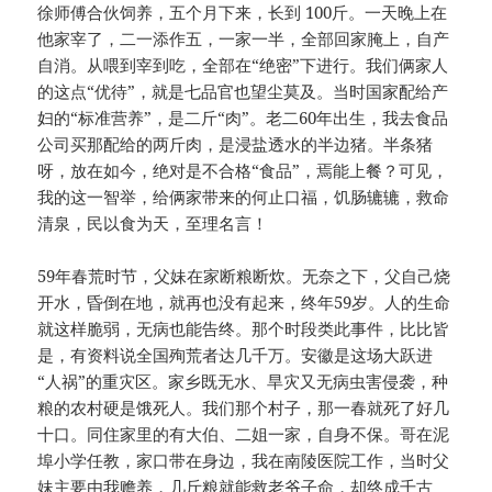
徐师傅合伙饲养，五个月下来，长到 100斤。一天晚上在
他家宰了，二一添作五，一家一半，全部回家腌上，自产
自消。从喂到宰到吃，全部在“绝密”下进行。我们俩家人
的这点“优待”，就是七品官也望尘莫及。当时国家配给产
妇的“标准营养”，是二斤“肉”。老二60年出生，我去食品
公司买那配给的两斤肉，是浸盐透水的半边猪。半条猪
呀，放在如今，绝对是不合格“食品”，焉能上餐？可见，
我的这一智举，给俩家带来的何止口福，饥肠辘辘，救命
清泉，民以食为天，至理名言！
59年春荒时节，父妹在家断粮断炊。无奈之下，父自己烧
开水，昏倒在地，就再也没有起来，终年59岁。人的生命
就这样脆弱，无病也能告终。那个时段类此事件，比比皆
是，有资料说全国殉荒者达几千万。安徽是这场大跃进
“人祸”的重灾区。家乡既无水、旱灾又无病虫害侵袭，种
粮的农村硬是饿死人。我们那个村子，那一春就死了好几
十口。同住家里的有大伯、二姐一家，自身不保。哥在泥
埠小学任教，家口带在身边，我在南陵医院工作，当时父
妹主要由我赡养，几斤粮就能救老爷子命，却终成千古