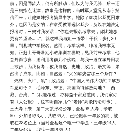
前，因是同龄人，倒有所触动，但以为与我无缘。后来还
是三妈指点迷津，故事是这样的：当时军人堂兄从南京捎
信回来，让他妹妹报考繁昌中学。她除了家境比我更困难
外，也因为是女的，在家受教育远比我少，所以在她决定
报考时，三妈对我发话：“你也去报名考学去，你比她总
更有希望些......”。就这样我与姐一道带上干粮，步行30
里，到县城中学报名。然而，考学啥样、咋考我根本无
知。正赶上哥哥暑期小教集训在县城，见我前来考学，他
意外而惊喜，遂利用考前几个傍晚，与我一道在城外田埂
上散步，为我备考，教我自然、史地、政治、语文等，果
然出了成果。比如，自然题：“火的燃烧需哪三个条件？
－燃料、火种、氧”；政治题： “中国人民伟大领袖？解放
军总司令？－毛泽东、朱德。我国尚待解放两地？－西
藏、台湾。”（我能考过，亦得益于家庭熏陶，我们家订
有《大公报》，也常听自家几个“老师”高谈阔论时事）。
三天考下来，第二天就张榜公布，全县98 人考，录取
50，外加备取5人，共取55人。已经辍学一年多的我，被
取在28名位上（当时全县这个唯一中学是：三年级14人，
二年级43人，我这一年级55 人)。