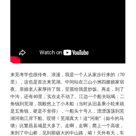
来芜考学也很传奇、浪漫，我是一个人从家步行来的（70
里），这也是首次来芜湖。中间站在三山小洲四嫂娘家宿
夜。亲娘老人家厚待了我，翌晨给我蛋炒饭。再走，到了
中沟，还有40里，实在走不动了。江边一个船夫吆喝：二
角钱到芜湖，我毅然上了小木船（当时从旧县乘小轮来就
是五角钱，硬是不舍得），一船头十号人，漂漂荡荡到芜
湖河南江岸下船。哎呀！芜湖真大！这“河南”（如今的马
塘）比繁昌县城是大多了。走啊，走啊，爬上一个高坡，
来到了中山桥，见到那硕大的中山路，嗬！天外有天，车