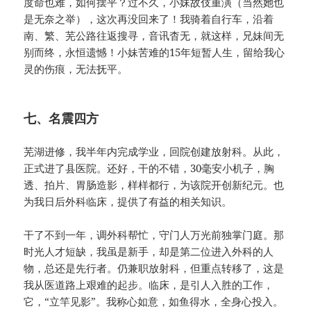
度命也难，如何摆平？过不久，小妹故伎重演（当然她也
是无奈之举），这次再没回来了！我骑着自行车，沿着
南、繁、芜公路往返搜寻，音讯杳无，就这样，兄妹间无
别而终，永恒遗憾！小妹苦难的15年短暂人生，留给我心
灵的伤痕，无法抚平。
七、名震四方
芜湖进修，我半年内完成学业，回院创建放射科。从此，
正式进了县医院。还好，干的不错，30毫安小机子，胸
透、拍片、胃肠造影，样样都行，为该院开创新纪元。也
为我日后外科临床，提供了有益的相关知识。
干了不到一年，调外科帮忙，守门人万光前独掌门庭。那
时光人才短缺，我虽是新手，却是第二位进入外科的人
物，总还是先行者。仍兼职放射科，但重点转移了，这是
我从医道路上艰难的起步。临床，是引人入胜的工作，
它，“立竿见影”。我称心如意，如鱼得水，全身心投入。