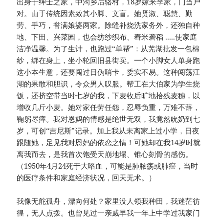
出身于绅士之家，中沟乡后骆村，18岁嫁来李家，门当户
对。由于传统因素致其小脚、文盲。她贤淑、聪慧、勤
劳、手巧，誉满娘婆两家。除缝补烧洗家务外，还独自种
地、下田、兴菜园，也会纺纱织布、舂米砻稻 .....使家庭
洁净温馨。为了生计，也跑过“单帮”：从芜湖批发一包棉
纱，绑在身上，坐小轮回旧县街卖。一个小脚女人单身跑
这小本生意，还要闯过日伪哨卡，委实不易。这种闯荡江
湖的果敢和胆识，令众男人叹服。帮工在大伯家为学生烧
饭，还挤空带当时七岁的我，下麦收后旷地拾残麦穗，以
增收几斤小麦。她对家任劳任怨，忍辱负重，万难不辞，
鞠躬尽瘁。我对恩妈的情感是绝世无双，我竟然吮奶到七
岁，可创“吉尼斯”记录。加上我从未离家上过小学，日夜
跟随她，足见我对恩妈的依恋之情！可她却在我14岁时就
离我而去，是我首次饱受天崩地塌、锥心刻骨的感伤。
（1950年4月24死于大咯血，可能是肺脓疡或肺癌，当时
的医疗条件和家庭经济状况，回天无术。）
我像无舵孤舟，漂向何处？家里没人领我种田，我迷茫彷
徨，无人点拨。也曾见过一亲戚早我一年上中学过我家门