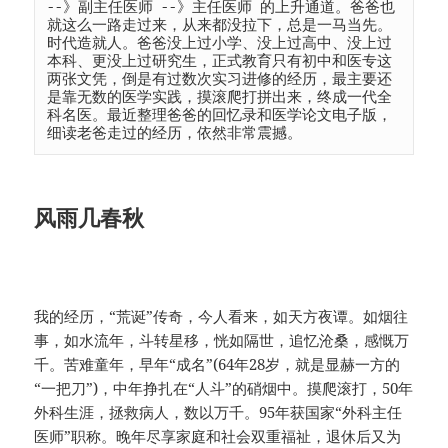
--》副主任医师 --》主任医师 的上升通道。爸爸也
就这么一路走过来，从来都没拉下，总是一马当先。
时代造就人。爸爸没上过小学、没上过高中、没上过
本科、更没上过研究生，正式教育只有初中和医专这
两张文凭，倒是有过数次实习进修的经历，最主要还
是靠无数的医学实践，摸滚爬打拼出来，终成一代全
科名医。最近整理爸爸的回忆录和医学论文电子版，
细读老爸走过的经历，依然非常震撼。
风雨几春秋
我的经历，“荒诞”传奇，今人看来，如天方夜谭。如烟往
事，如水流年，斗转星移，恍如隔世，追忆沧桑，感慨万
千。苦难童年，早年“成名”(64年28岁，就是显赫一方的
“一把刀”)，中年挣扎在“人斗”的硝烟中。摸爬滚打，50年
外科生涯，拯救病人，数以万千。95年获国家“外科主任
医师”职称。晚年尽享家庭和社会双重福祉，退休后又为