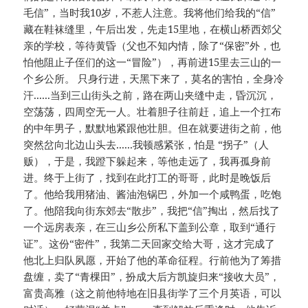
毛信”，当时我10岁，不惹人注意。我将他们给我的“信”
藏在鞋袜缝里，午后出发，先走15里地，在横山桥西郊父
亲的学校，等待黄昏（父也不知内情，除了“保密”外，也
怕他阻止子侄们的这一“冒险”），再前进15里去三山的一
个乡公所。 只身行进，天黑下来了，莫名的害怕，全身冷
汗......当到三山街头之前，路在两山夹缝中走，昏沉沉，
空荡荡，四周空无一人。壮着胆子往前赶，追上一个扛布
的中年男子，默默地紧跟他壮胆。但在就要进街之前，他
突然岔向北边山头去......我顿感紧张，怕是 “拐子”（人
贩），于是，我蹬下躲起来，等他走远了，我再孤身前
进。终于上街了，找到在此打工的哥哥，此时是晚饭后
了。他给我用猪油、酱油泡锅巴，外加一个咸鸭蛋，吃饱
了。他陪我向街东郊去“散步”，我把“信”掏出，然后找了
一个远房表亲，在三山乡公所私下盖到公章，取到“通行
证”。这份“密件”，我第二天回家交给大哥，这才完成了
他北上归队夙愿，开始了他的革命征程。行前他为了筹措
盘缠，卖了“青棵田”，扮成大后方凯旋归来“接收大员”，
富贵高雅（这之前他特地在旧县街学了三个月英语，可以