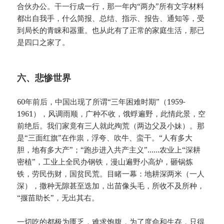
合伙办公。干一行成一行，那一年内“两办”所有文字材料
都出自我手，什么简报、总结、指示、报告、通知等，受
到局长的青睐和器重。也从此有了正常的家庭生活，那已
是四口之家了。
六、悲惨世界
60年前后，中国出现了所谓“三年困难时期”（1959-
1961），风调雨顺，广种不收，饿蜉遍野，此情此景，空
前绝后。我们家竟有三人就此殉荒（两边父及小妹）。那
是“三面红旗”在作祟，浮夸、吹牛、蛮干。“人有多大
胆，地有多大产”；“跑步进入共产主义”......农业上“深耕
密植”，工业上全民办钢铁，漫山遍野小高炉，砸锅炼
铁，劳民伤财，国贫民荒。目睹一幕：地耕深两米（一人
深），撒种无隙甚至迭加，出苗像头毛，所收不及所种，
“揠苗助长”，无出其右。
一切吃的都极为匮乏，难求饱腹，为了度命和生存，只得