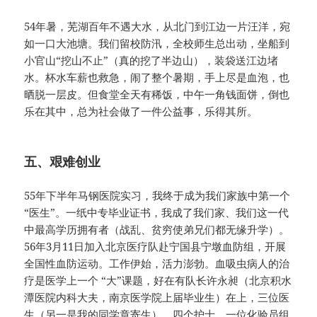
54年暑，芜湖百年不遇大水，从北门到江边一片汪洋，宛
如一口大池塘。我们留校防汛，全校师生总出动，坐船到
小官山“挖山不止”（真的挖了半边山），装袋送江边堵
水。杯水车薪也救急，闹了整个暑期，手上尽是血泡，也
晒脱一层皮。但食堂全天有稀饭，中午一角钱面饼，倒也
乐在其中，总为社会做了一件公益事，乐得其所。
五、艰难创业
55年下半年马钢医院实习，我终于成为我们家族中第一个
“医生”。一纸中专毕业证书，我成了我们家、我们这一代
中最高学历拥有者（战乱、贫穷使弟兄们都无缘升学）。
56年3月11日加入北京医疗队赴宁国县宁墩血防组，开展
全国性血防运动。工作伊始，活力澎勃。血吸虫病人的治
疗是医学上一个 “大”课题，好在有队长许永昶（北京积水
潭医院内科大夫，南京医学院上届毕业生）在上，三位医
生（另一是我的同学章寄生）、四个护士、一位化验员组