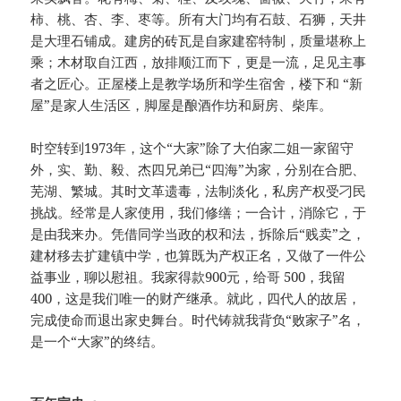
柿、桃、杏、李、枣等。所有大门均有石鼓、石狮，天井
是大理石铺成。建房的砖瓦是自家建窑特制，质量堪称上
乘；木材取自江西，放排顺江而下，更是一流，足见主事
者之匠心。正屋楼上是教学场所和学生宿舍，楼下和 “新
屋”是家人生活区，脚屋是酿酒作坊和厨房、柴库。
时空转到1973年，这个“大家”除了大伯家二姐一家留守
外，实、勤、毅、杰四兄弟已“四海”为家，分别在合肥、
芜湖、繁城。其时文革遗毒，法制淡化，私房产权受刁民
挑战。经常是人家使用，我们修缮；一合计，消除它，于
是由我来办。凭借同学当政的权和法，拆除后“贱卖”之，
建材移去扩建镇中学，也算既为产权正名，又做了一件公
益事业，聊以慰祖。我家得款900元，给哥 500，我留
400，这是我们唯一的财产继承。就此，四代人的故居，
完成使命而退出家史舞台。时代铸就我背负“败家子”名，
是一个“大家”的终结。