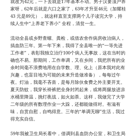
就改为42元，一下去就是17年基本不动。男子汉要顶户养
家呀，62年后就是六口之家了，63年才升至46元（加耀桂
43 元是89元），就这样直至支撑两个儿子读完大学，持
续人生中“上养老下养小” 全程，清贫一生。
流动全县或乡野查螺、粪检，或借农舍作病房收治病人，
搞血防三年。第一年下来，我得了全县唯一的“一等先进
工作者”，表彰我独立治疗100个病人无事故，这在当时的
确也不易。那期间，工作单调，又在乡间，我把所有的业
余时间毫不浪费地用在自学数、理、化上（原本我对此有
兴趣，也盲目地为可能的未来升造做准备），每每过午
夜。灯油，我毫不吝啬，是每月除伙食费之外主要开支。
夏天防蚊，我穿长褂裤把全身封闭起来，或将两腿放进凉
水桶里降温，挑灯夜战，如火如荼。这样，我做完了大学
二年级的所有数理作业一大跺，还都能做得对。有滋有
味，自赏自慰，自鸣得意。三年的“单调无聊”生活，我过
得充实自信。
59年我被卫生局长看中，借调到县血防办公室，和卫生局