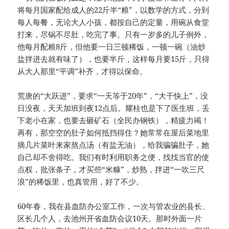
将每月国家配给成人的22斤半“粮”，以数学的方式，分到
每人每餐，无论大人小孩，都按自己的定量，用碗从食堂
打来，尽锅不尽肚，吃完了事。只有一岁多的儿子例外，
他每月配粮8斤，但他要一日三顿稀饭，一顿一碗（油炒
盐拌进去就有味了），也要半斤，这样每月要15斤，只得
从大人那里“平调”补齐，才得以保命。
荒唐的“大跃进”，要求“一天等于20年”，“大干快上”，没
日没夜，天天加班到夜12点后。耀桂也是下了医生班，丢
下老小在家，也要去砸矿石（全民办钢铁），精疲力竭！
再有，那空空的肚子如何抵挡得住？她常常在屋后菜地里
摘几片菜叶来家熬点汤（有盐无油），给我骗骗肚子，她
自己却不舍得吃。我们有时利用职务之便，找找当官的使
点权，批张条子，才买些“米糠”，炒熟，拌进“一吹三尺
浪”的稀饭里，也真管用，好了不少。
60年春，我在县血防办公室工作，一次与管农业的县长、
区长几个人，去池州开省血防会议10天。那时外面一片