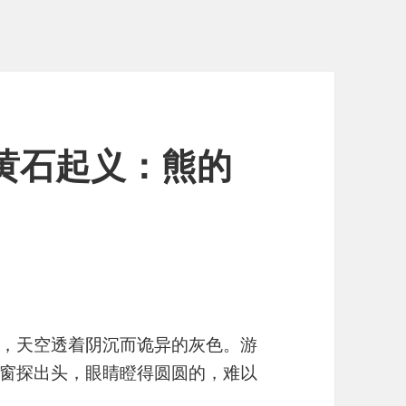
s：黄石起义：熊的
，天空透着阴沉而诡异的灰色。游
窗探出头，眼睛瞪得圆圆的，难以