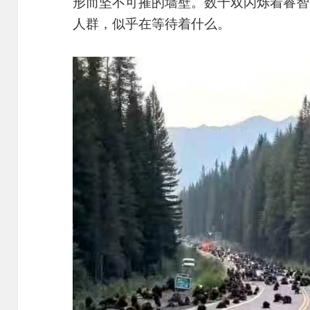
形而坚不可摧的墙壁。数千双闪烁着睿智
人群，似乎在等待着什么。
视
频
播
放
器