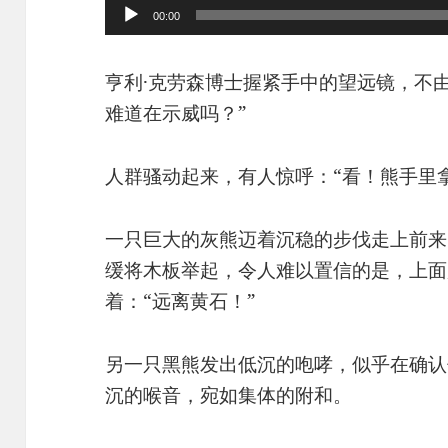
00:00
亨利·克劳森博士握紧手中的望远镜，不
难道在示威吗？”
人群骚动起来，有人惊呼：“看！熊手里
一只巨大的灰熊迈着沉稳的步伐走上前来
缓将木板举起，令人难以置信的是，上面
着：“远离黄石！”
另一只黑熊发出低沉的咆哮，似乎在确认
沉的喉音，宛如集体的附和。