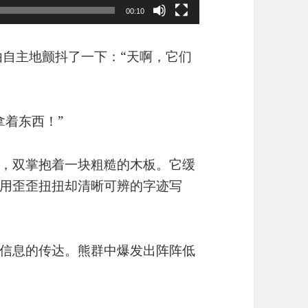
00:10
由自主地颤抖了一下：“天啊，它们
拿着东西！”
，双掌抱着一块粗糙的木板。它缓
用歪歪扭扭却清晰可辨的字迹写
信息的传达。熊群中爆发出阵阵低