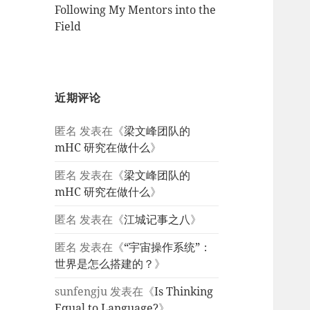
Following My Mentors into the
Field
近期评论
匿名
发表在《
梁文峰团队的
mHC 研究在做什么
》
匿名
发表在《
梁文峰团队的
mHC 研究在做什么
》
匿名
发表在《
江城记事之八
》
匿名
发表在《
“宇宙操作系统”：
世界是怎么搭建的？
》
sunfengju
发表在《
Is Thinking
Equal to Language?
》