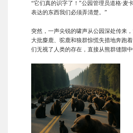
“它们真的识字了！”公园管理员道格·麦
表达的东西我们必须弄清楚。”
突然，一声尖锐的啸声从公园深处传来，
大批麋鹿、驼鹿和狼群惊慌失措地奔跑着
们无视了人类的存在，直接从熊群缝隙中