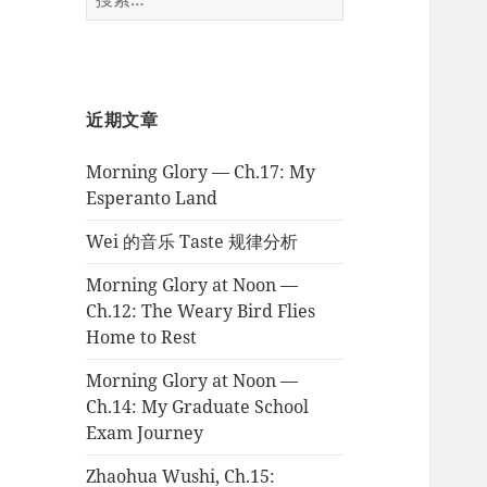
索：
近期文章
Morning Glory — Ch.17: My
Esperanto Land
Wei 的音乐 Taste 规律分析
Morning Glory at Noon —
Ch.12: The Weary Bird Flies
Home to Rest
Morning Glory at Noon —
Ch.14: My Graduate School
Exam Journey
Zhaohua Wushi, Ch.15: