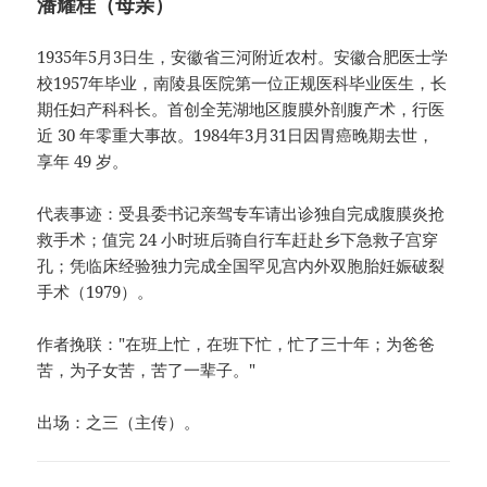
潘耀桂（母亲）
1935年5月3日生，安徽省三河附近农村。安徽合肥医士学
校1957年毕业，南陵县医院第一位正规医科毕业医生，长
期任妇产科科长。首创全芜湖地区腹膜外剖腹产术，行医
近 30 年零重大事故。1984年3月31日因胃癌晚期去世，
享年 49 岁。
代表事迹：受县委书记亲驾专车请出诊独自完成腹膜炎抢
救手术；值完 24 小时班后骑自行车赶赴乡下急救子宫穿
孔；凭临床经验独力完成全国罕见宫内外双胞胎妊娠破裂
手术（1979）。
作者挽联："在班上忙，在班下忙，忙了三十年；为爸爸
苦，为子女苦，苦了一辈子。"
出场：之三（主传）。