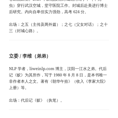
虫）穿行武汉空城，坚守医院工作。封城后赴美进行博士
后研究。内向自卑但实力强劲，高考 624 分。
出场：之五（主传及两外篇）；之七（父女对话）；之十
三（封城心路）。
立委 / 李维（弟弟）
NLP 学者，liweinlp.com 博主，汉阳一江水之弟。代后
记《蚁》为其所作，写于 1980 年 8 月 8 日，是本书唯一
非作者本人之文。著有《朝华午拾》（收入《李家大院》
上册）等。
出场：代后记《蚁》（执笔）。