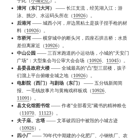
于此（
小城记忆
）。
漳河（东门大河）
—— 长江支流，经芜湖入江；游
泳、挑沙、水运码头所在（
10926
）。
后港河
—— 城西小河，岸边黑粘土是孩子捏手枪的材
料（
10926
）。
市桥河
—— 横穿城中的断头河，四座石拱古桥；水质
差但离家近（
10926
）。
中山公园
—— 三百米跑道的小运动场，小城的"天安门
广场"：大型集会与公审大会会场（
10926
、
11045
）。
县委县政府大楼
—— 全城最高的"凸"型三层楼，孩子
们溜上平台俯瞰全城之地（
10926
）。
电影院（西门）与剧场（东门）
—— 五分钱新闻简
报、一毛钱故事片与黄梅戏样板戏（
10926
、
11091
）。
县文化馆图书馆
—— 作者"全部看完"藏书的精神粮仓
（
11070
、
11123
）。
夫子庙、古塔
—— 文革破四旧中被毁的小城古迹
（
10926
）。
四小厂
—— 70年代中期建的小化肥厂、小钢铁厂、农