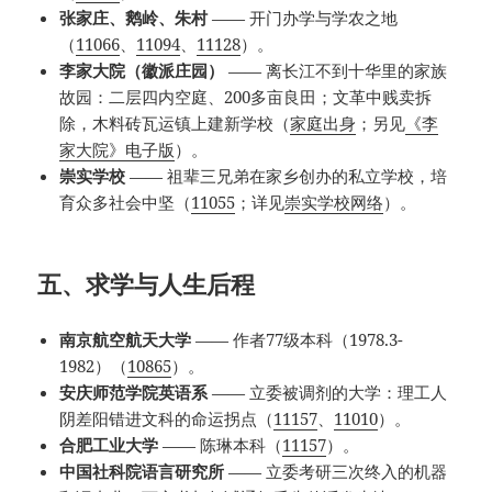
张家庄、鹅岭、朱村
—— 开门办学与学农之地
（
11066
、
11094
、
11128
）。
李家大院（徽派庄园）
—— 离长江不到十华里的家族
故园：二层四内空庭、200多亩良田；文革中贱卖拆
除，木料砖瓦运镇上建新学校（
家庭出身
；另见
《李
家大院》电子版
）。
崇实学校
—— 祖辈三兄弟在家乡创办的私立学校，培
育众多社会中坚（
11055
；详见
崇实学校网络
）。
五、求学与人生后程
南京航空航天大学
—— 作者77级本科（1978.3-
1982）（
10865
）。
安庆师范学院英语系
—— 立委被调剂的大学：理工人
阴差阳错进文科的命运拐点（
11157
、
11010
）。
合肥工业大学
—— 陈琳本科（
11157
）。
中国社科院语言研究所
—— 立委考研三次终入的机器