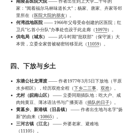
南陵县医院大院
—— 作者出生到上大学二十年的
家："闻着福尔马林味道长大"；杨家、唐家、卉家等邻
里所在（
医院大院的朋友
）。
何湾战地医院
—— 1966年父母受命创建的区医院；红
卫兵"匕首小分队"办事处也设于此走廊（
10970
）。
供电局（城东）
—— 武斗时期"批联部"（保守派）大
本营，立委全家曾被秘密转移至此（
11059
）。
四、下放与乡土
东塘公社龙潭渡
—— 作者1977年3月5日下放地（平原
水乡稻区），经历双抢全程（
下乡二三事
、
双抢
）。
尤村（皖南山区）
—— 立委同期插队地：吃大户、咸
肉炖黄豆、薄冰语法书与广播英语（
插队的日子
）。
黄墓乡、新港镇（旧县镇）
—— 作者出生地与名字"扬
新"的由来（
10865
）。
三河古镇（江北）
—— 外婆老家、避难地
（
11105
）。