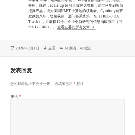
鲁棒、线速，scale up to 社会媒体大数据，语义落地到舆情
挖掘产品，成为美国NLP工业落地的领跑者。Cymfony前研
发副总八年，曾荣获第一届问答系统第一名（TREC-8 QA
Track），并赢得17个小企业创新研究的信息抽取项目（PI
for 17 SBIRs）。
查看立委的所有文章
发
作
分
2026年7月1日
立委
AI 潮流
、
AI潮流
布
者
类
于
发表回复
您的邮箱地址不会被公开。
必填项已用
*
标注
评论
*