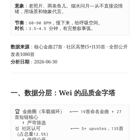
意象
：老照片、两条鱼儿、烟水问月——从不直接说情
绪，用场景和物象代言。

节奏
时长
：3.5–4.5 分钟，有完整叙事弧。
数据来源
：核心金曲27首 · 社区高赞(5+)135首 · 全部公开
发表1080首
分析日期
：2026-06-30
一、数据分层：Wei 的品质金字塔
🏆 金曲圈（车载循环）  ←── 19首命名金曲 + 27
首短链核心

   ↑ 严苛筛选

🥇 社区认可            ←── 5+ upvotes，135首
（占总量12.5%）

   ↑ 值得公开
