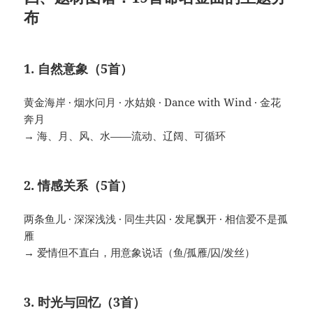
布
1. 自然意象（5首）
黄金海岸 · 烟水问月 · 水姑娘 · Dance with Wind · 金花
奔月
→ 海、月、风、水——流动、辽阔、可循环
2. 情感关系（5首）
两条鱼儿 · 深深浅浅 · 同生共囚 · 发尾飘开 · 相信爱不是孤
雁
→ 爱情但不直白，用意象说话（鱼/孤雁/囚/发丝）
3. 时光与回忆（3首）