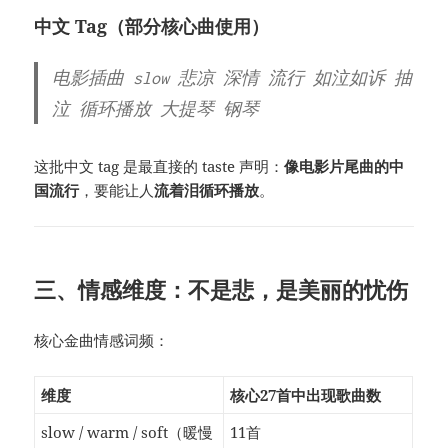
中文 Tag（部分核心曲使用）
电影插曲 slow 悲凉 深情 流行 如泣如诉 抽
泣 循环播放 大提琴 钢琴
这批中文 tag 是最直接的 taste 声明：
像电影片尾曲的中
国流行
，要能让人
流着泪循环播放
。
三、情感维度：不是悲，是美丽的忧伤
核心金曲情感词频：
维度
核心27首中出现歌曲数
slow / warm / soft（暖慢
11首