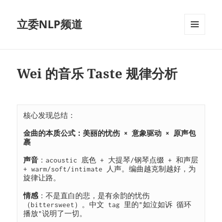
立委NLP频道
菜单和
挂件
Wei 的音乐 Taste 规律分析
核心发现总结：

金曲的本质公式：美丽的忧伤 × 意象驱动 × 原声包
裹

声音
：acoustic 底色 + 大提琴/钢琴点缀 + 和声层 
+ warm/soft/intimate 人声。编曲越克制越好，为
旋律让路。

情感
：不是直白的悲，是有余韵的忧伤
（bittersweet）。中文 tag 里的"如泣如诉 循环
播放"说明了一切。
