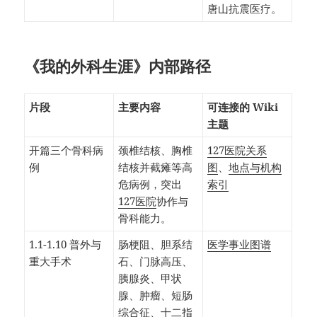
唐山抗震医疗。
《我的外科生涯》内部路径
片段
主要内容
可连接的 Wiki
主题
开篇三个骨科病
颈椎结核、胸椎
127医院关系
例
结核并截瘫等高
图
、
地点与机构
危病例，突出
索引
127医院
协作与
骨科能力。
1.1-1.10 普外与
肠梗阻、胆系结
医学事业图谱
重大手术
石、门脉高压、
胰腺炎、甲状
腺、肿瘤、短肠
综合征、十二指