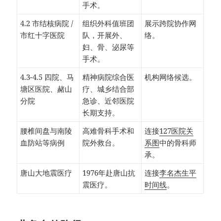
手术。
4.2 市结核病院 /
组织外科值班团
展示跨院协作网
市红十字医院
队，开展外、
络。
妇、骨、泌尿等
手术。
4.3-4.5 四院、马
精神病院综合医
机构网络候选。
塘区医院、赭山
疗、城乡结合部
分院
急诊、近邻医院
长期支持。
腰椎间盘与南陵
高难骨科手术和
连接
127医院关
血防站等病例
院外救台。
系图
中的骨科师
承。
唐山大地震医疗
1976年赴唐山抗
连接
李名杰生平
震医疗。
时间线
。