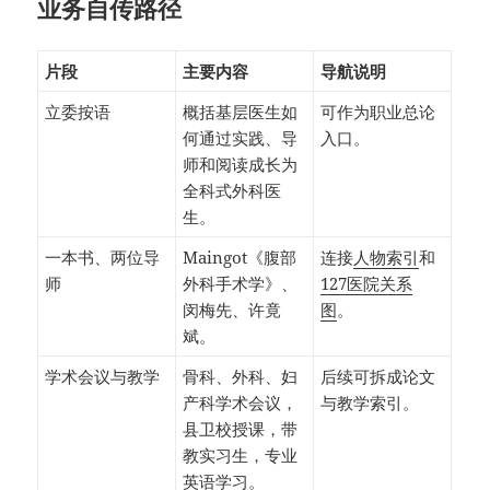
业务自传路径
片段
主要内容
导航说明
立委按语
概括基层医生如
可作为职业总论
何通过实践、导
入口。
师和阅读成长为
全科式外科医
生。
一本书、两位导
Maingot《腹部
连接
人物索引
和
师
外科手术学》、
127医院关系
闵梅先、许竟
图
。
斌。
学术会议与教学
骨科、外科、妇
后续可拆成论文
产科学术会议，
与教学索引。
县卫校授课，带
教实习生，专业
英语学习。