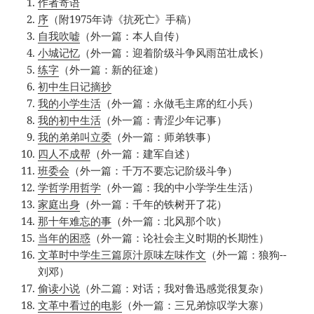
作者寄语
序
（附1975年诗《抗死亡》手稿）
自我吹嘘
（外一篇：本人自传）
小城记忆
（外一篇：迎着阶级斗争风雨茁壮成长）
练字
（外一篇：新的征途）
初中生日记摘抄
我的小学生活
（外一篇：永做毛主席的红小兵）
我的初中生活
（外一篇：青涩少年记事）
我的弟弟叫立委
（外一篇：师弟轶事）
四人不成帮
（外一篇：建军自述）
班委会
（外一篇：千万不要忘记阶级斗争）
学哲学用哲学
（外一篇：我的中小学学生生活）
家庭出身
（外一篇：千年的铁树开了花）
那十年难忘的事
（外一篇：北风那个吹）
当年的困惑
（外一篇：论社会主义时期的长期性）
文革时中学生三篇原汁原味左味作文
（外一篇：狼狗--
刘邓）
偷读小说
（外二篇：对话；我对鲁迅感觉很复杂）
文革中看过的电影
（外一篇：三兄弟惊叹学大寨）