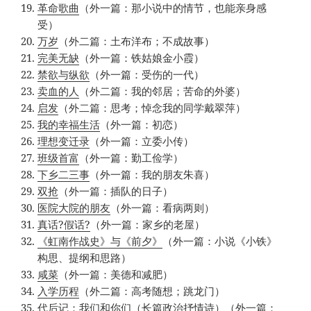
革命歌曲
（外一篇：那小说中的情节，也能亲身感
受）
万岁
（外二篇：土布洋布；不成故事）
完美无缺
（外一篇：铁姑娘金小霞）
禁欲与纵欲
（外一篇：受伤的一代）
卖血的人
（外二篇：我的邻居；苦命的外婆）
启发
（外二篇：思考；悼念我的同学戴翠萍）
我的幸福生活
（外一篇：初恋）
理想变迁录
（外一篇：立委小传）
班级首富
（外一篇：勤工俭学）
下乡二三事
（外一篇：我的朋友朱喜）
双抢
（外一篇：插队的日子）
医院大院的朋友
（外一篇：看病两则）
真话?假话?
（外一篇：家乡的老屋）
《虹南作战史》与《前夕》
（外一篇：小说《小铁》
构思、提纲和思路）
咸菜
（外一篇：美德和减肥）
入学历程
（外二篇：高考随想；跳龙门）
代后记：我们和你们（长篇政治抒情诗）
（外一篇：