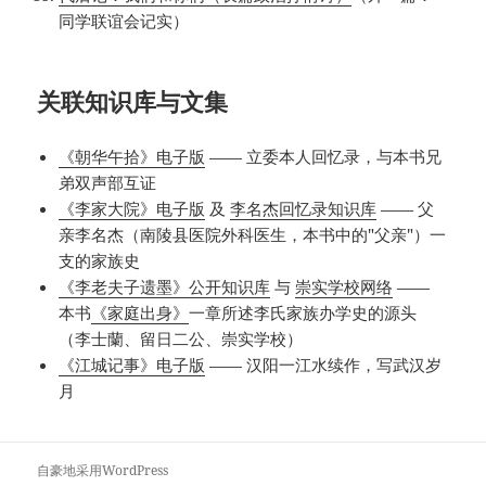
同学联谊会记实）
关联知识库与文集
《朝华午拾》电子版
—— 立委本人回忆录，与本书兄
弟双声部互证
《李家大院》电子版
及
李名杰回忆录知识库
—— 父
亲李名杰（南陵县医院外科医生，本书中的"父亲"）一
支的家族史
《李老夫子遗墨》公开知识库
与
崇实学校网络
——
本书
《家庭出身》
一章所述李氏家族办学史的源头
（李士蘭、留日二公、崇实学校）
《江城记事》电子版
—— 汉阳一江水续作，写武汉岁
月
自豪地采用WordPress