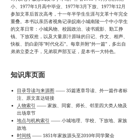
小、1977年1月高中毕业、1977年3月下放、1977年12月
参加文革后首次高考，十一年半学生生涯与文革十年完全
重叠。本书以亲历者视角记录皖南小城南陵一个中小学生
的文革日常：小城风物、校园政治、读书观影、勤工挣
钱、下放双抢，以及大量原汁原味的日记、作文、相声、
快板、韵白剧等"时代化石"。每章并附"外一篇"，多出自
弟弟立委之手，兄弟双声部互证，是本书一大特色。
知识库页面
目录导读与来源图
—— 35篇逐章导读、外一篇作者标
注、原文直达链接
人物索引
—— 家族、同窗、师长、邻里四大类人物及
出场章节
地点与机构索引
—— 小城地理、学校、下放地、家族
故地
时间线
—— 1851年家族源头至2010年同学聚会