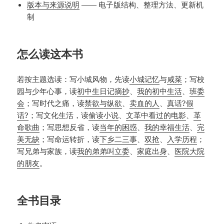
版本与来源说明
—— 电子版结构、整理方法、更新机
制
怎么读这本书
若按主题选读：写小城风物，先读
小城记忆
与
咸菜
；写校
园与少年心事，读
初中生日记摘抄
、
我的初中生活
、
班委
会
；写时代之痛，读
禁欲与纵欲
、
卖血的人
、
真话?假
话?
；写文化生活，读
偷读小说
、
文革中看过的电影
、
革
命歌曲
；写思想反省，读
当年的困惑
、
我的幸福生活
、
完
美无缺
；写命运转折，读
下乡二三事
、
双抢
、
入学历程
；
写兄弟与家族，读
我的弟弟叫立委
、
家庭出身
、
医院大院
的朋友
。
全书目录