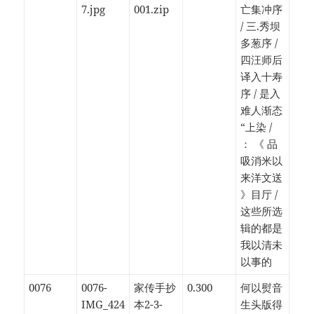
7.jpg
001.zip
亡集冲序
/ 三.秀坝
多葱序 /
四汪师后
译入十寿
序 / 是入
难人渐态
“上染 /
： 《 品
吸消米以
来洋文送
》目厅 /
这些所选
辑的都是
我以清未
以事的
0076
0076-
家传手抄
0.300
何以熨音
IMG_424
本2-3-
生头版得