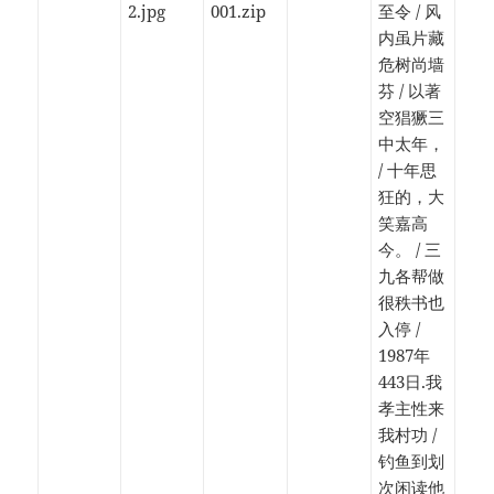
2.jpg
001.zip
至令 / 风
内虽片藏
危树尚墙
芬 / 以著
空猖獗三
中太年，
/ 十年思
狂的，大
笑嘉高
今。 / 三
九各帮做
很秩书也
入停 /
1987年
443日.我
孝主性来
我村功 /
钓鱼到划
次闲读他