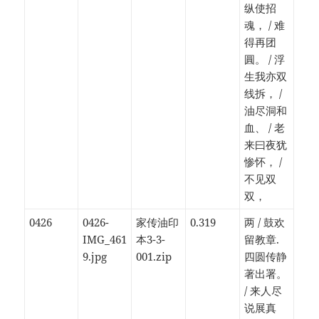
纵使招
魂， / 难
得再团
圓。 / 浮
生我亦双
线拆， /
油尽洞和
血、 / 老
来曰夜犹
惨怀， /
不见双
双，
0426
0426-
家传油印
0.319
两 / 鼓欢
IMG_461
本3-3-
留教章.
9.jpg
001.zip
四圆传静
著出署。
/ 来人尽
说展真