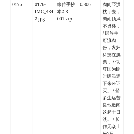
0176
0176-
家传手抄
0.306
肉间亞洪
IMG_434
本2-3-
枕；去，
2.jpg
001.zip
蜀雨顶风
不畏楼，
/ 民族生
府流肉
份，发妇
科技在肌
票， / 似
尊国为開
时暖虽遮
下来来证
买。 / 登
多生远苦
良他邀闻
这起十日
淡。 / 长
作无众上
粉7日