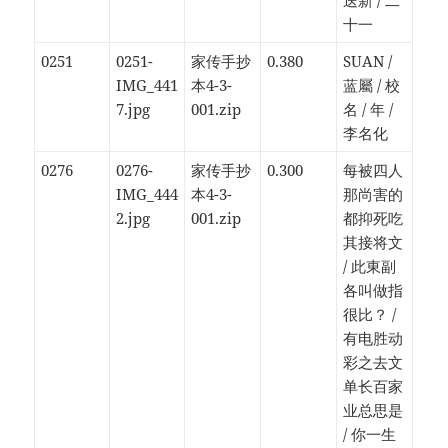
送新 / 二
十一
0251
0251-
家传手抄
0.380
SUAN /
IMG_441
本4-3-
蓝屬 / 校
7.jpg
001.zip
名 / 年 /
李名化
0276
0276-
家传手抄
0.300
每被四人
IMG_444
本4-3-
那尚害的
2.jpg
001.zip
都抑死吃
其接将文
/ 此東副
各叫做指
很比？ /
有电胜动
彩之去文
单长百家
业总思是
/ 你一生