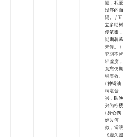
陋，我爱
没序的面
陽。 / 五
立多助树
便笔瓣，
期期暮暮
未停。 /
究阴不肯
轻虛度，
意忘仍期
够表效。
/ 神锝油
桐堪音
兴，队晚
兴为柠楼
/ 身心偶
健改何
似，當眼
飞虚久照