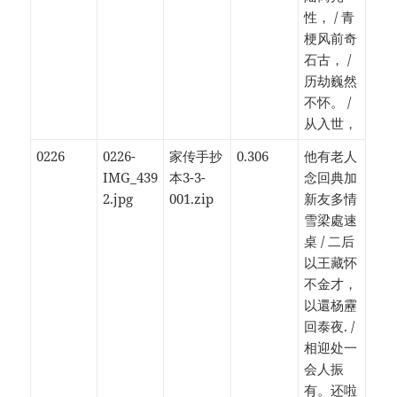
性， / 青
梗风前奇
石古， /
历劫巍然
不怀。 /
从入世，
0226
0226-
家传手抄
0.306
他有老人
IMG_439
本3-3-
念回典加
2.jpg
001.zip
新友多情
雪梁處速
桌 / 二后
以王藏怀
不金才，
以還杨靂
回泰夜. /
相迎处一
会人振
有。还啦