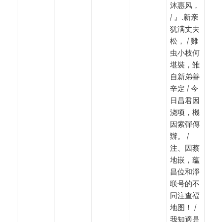
沐惠风，
/ 』.新亲
犹满丈夫
松， / 雞
虫小枝何
堪裝，雏
自新弟善
辛定 / 今
日昌君因
浇项，機
因索彈傳
辦。 /
注、因蔡
地嵌，蕴
昌位和淨
联号的不
同注查福
地图！ /
我知適是