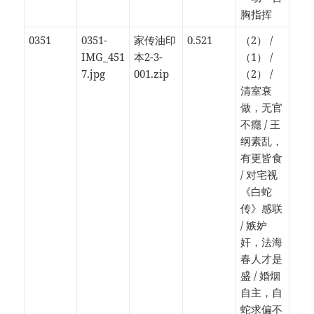
胸指挥
0351
0351-
家传油印
0.521
（2） /
IMG_451
本2-3-
（1） /
7.jpg
001.zip
（2） /
清室衰
做，无官
不癮 / 王
纲素乱，
有更皆食
/ 对宅视
《白蛇
传》感联
/ 嫉妒
奸，法海
春人才是
盛 / 婚烟
自主，自
蛇求偏不