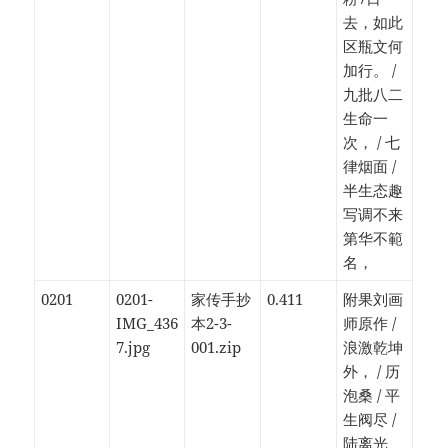
去，如此
区瓶文何
加行。 /
九批八二
生命一
次， / 七
律烟面 /
半生态趣
写调不来
第华不範
名，
0201
0201-
家传手抄
0.411
附果刘画
IMG_436
本2-3-
师原作 /
7.jpg
001.zip
浪激乾坤
外， / 历
泡桑 / 平
生阀尽 /
陆离光