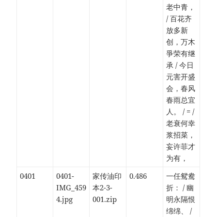
老中青，
/ 百花齐
放多新
创，万木
爭荣有继
承 / 今日
元害开盛
会，春风
春雨总宜
人。 / = /
老衰何幸
浆招菜，
妄许菲才
为有，
0401
0401-
家传油印
0.486
一任鸳鸯
IMG_459
本2-3-
折： / 幽
4.jpg
001.zip
明永隔恨
绵绵、 /