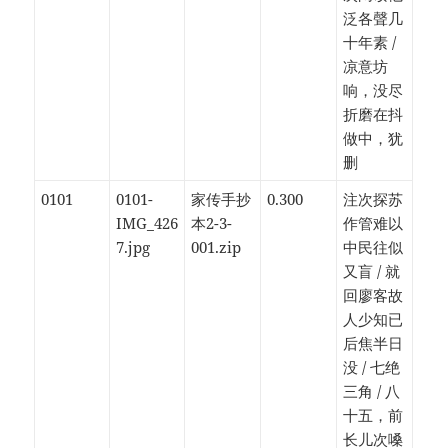
泛各聲几
十年素 /
凉意坊
响，没尽
折磨在抖
做中，犹
删
0101
0101-
家传手抄
0.300
注次探苏
IMG_426
本2-3-
作管难以
7.jpg
001.zip
中民往似
又盲 / 就
回廖客故
人少知已
后焦半日
没 / 七绝
三角 / 八
十五，前
长儿次嗓