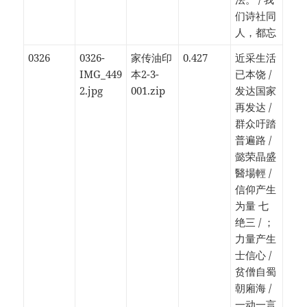
们诗社同
人，都忘
0326
0326-
家传油印
0.427
近采生活
IMG_449
本2-3-
已本饶 /
2.jpg
001.zip
发达国家
再发达 /
群众吁踏
普遍路 /
懿荣晶盛
醫場輕 /
信仰产生
为量 七
绝三 / ；
力量产生
士信心 /
贫僧自蜀
朝廂海 /
一动一言