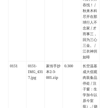
吞找！ /
秋来木科
尽开在那
球行人不
念家 / 才
而事三，
回为三心
三金。 /
江衣神圳
如啡
0151
0151-
家传手抄
0.300
长空温基
IMG_431
本2-3-
成大佰观
7.jpg
001.zip
肉装备品
停处 / 注
子窗：生
学加今以
原今室
批）. / 烧