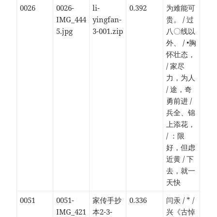
0026
0026-
li-
0.392
为难能可
IMG_444
yingfan-
贵。 / 过
5.jpg
3-001.zip
八〇线以
外、 / •胸
怀壮态，
/ 家尽
力，为人
/ 途，奇
勇前进 /
兵全、锦
上添花，
/ ：限
好，但虑
近黄 / 下
去，就一
天快
0051
0051-
家传手抄
0.336
闫汞 / * /
IMG_421
本2-3-
兴《古悼