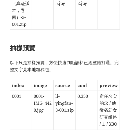
（真迹孤
5.jpg
2.jpg
本，卷
四）-3-
001.zip
抽樣預覽
以下只是抽樣預覽，方便快速判斷語料已經整體打通。完
整文字見本地粗稿包。
index
image
source
conf
preview
0001
0001-
li-
0.350
定任名实
IMG_442
yingfan-
的念 / 他
0.jpg
3-001.zip
徽省幻女
研究维路
/ 1. / X3O