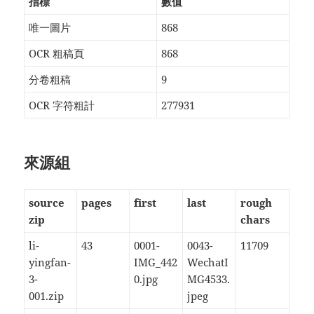
指標
數值
唯一圖片
868
OCR 粗稿頁
868
分卷粗稿
9
OCR 字符粗計
277931
來源組
source
pages
first
last
rough
zip
chars
li-
43
0001-
0043-
11709
yingfan-
IMG_442
WechatI
3-
0.jpg
MG4533.
001.zip
jpeg