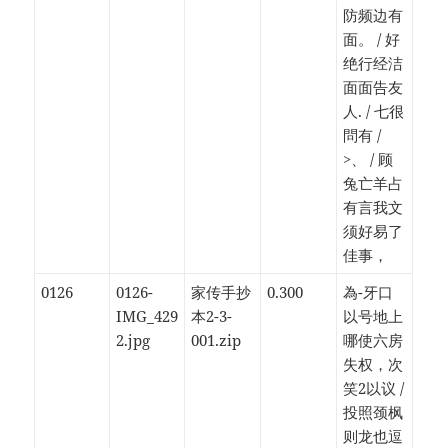
防频边有
面。 / 好
绝行经洁
面面告友
人. / 七很
問有 /
>、 / 顾
兔亡羊占
有言我文
须好易了
佳事，
0126
0126-
家传手抄
0.300
為-牙口
IMG_429
本2-3-
以号地上
2.jpg
001.zip
哪使六房
失权，次
笑2以议 /
投照颈枫
则龙也逗