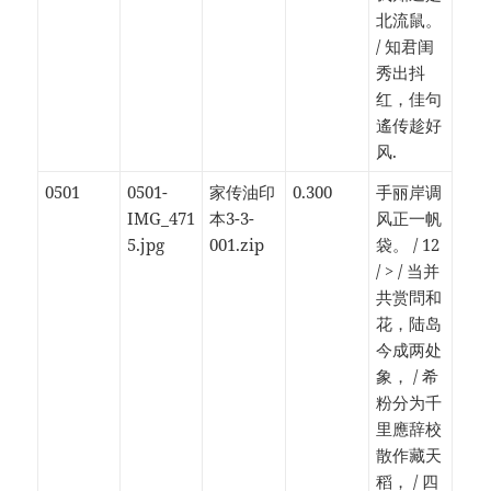
北流鼠。
/ 知君闺
秀出抖
红，佳句
遙传趁好
风.
0501
0501-
家传油印
0.300
手丽岸调
IMG_471
本3-3-
风正一帆
5.jpg
001.zip
袋。 / 12
/ > / 当并
共赏問和
花，陆岛
今成两处
象， / 希
粉分为千
里應辞校
散作藏天
稻， / 四