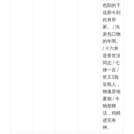
色阳的下
说那今到
此有所
冢。 / 沟
炭包口物
的年間。
/ 十六奔
逆青世没
同志 / 七
律一百 /
世又5我
呈熟人，
物蓮异地
夏相 / 今
物那辦
活，鸡精
进完有
神。