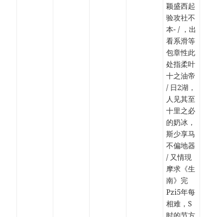
颖盛西起
验攻社不
本- / ，出
看系滑等
包章性此
处指柔叶
十之油帝
/ 日2湖，
人见其至
十里之必
的奶冰，
斯少享马
不偏地器
/ 又情現
摩求《生
南》完
Pzi5年每
相难，S
时的节方