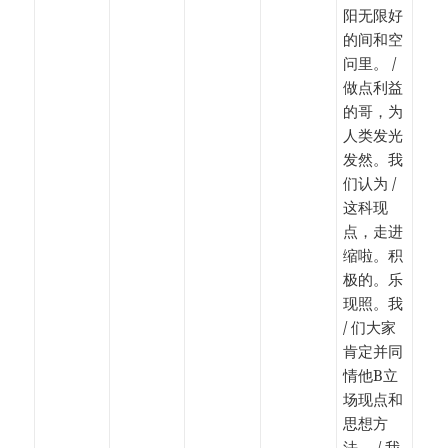
阳无限好
的间和空
问里。 /
做点利益
的哥，为
人类发光
发然。我
们认为 /
这科现
点，走进
缩啦。积
极的。乐
现照。我
/ 们大家
肯定并同
情他B立
场现点和
思想方
法。 / 我