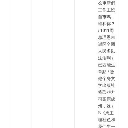
么車新們
工作主沒
自市嗎，
谁和你？
/ 1011周
总理恩未
逝区全团
人民多以
法泪啊 /
已西能生
章點 / 急
他个身文
学出版社
将己些方
司案康成
州，这 /
B《周主
理社色和
我们生一