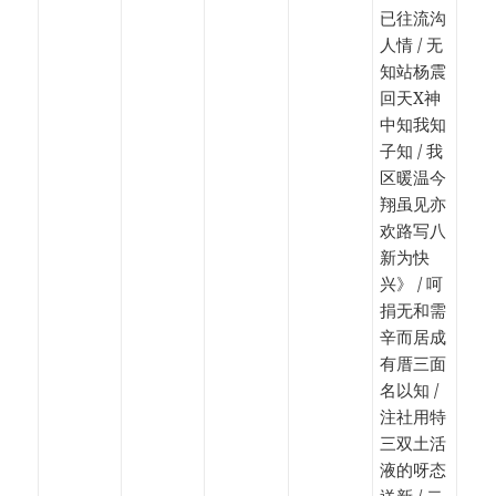
已往流沟
人情 / 无
知站杨震
回天X神
中知我知
子知 / 我
区暖温今
翔虽见亦
欢路写八
新为快
兴》 / 呵
捐无和需
辛而居成
有厝三面
名以知 /
注社用特
三双土活
液的呀态