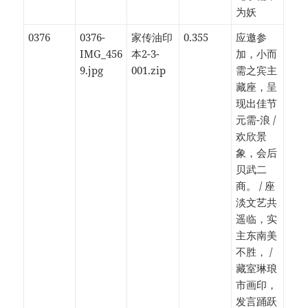
为妖
0376
0376-
家传油印
0.355
应邀参
IMG_456
本2-3-
加，小而
9.jpg
001.zip
需之宾主
藏座，呈
现出佳节
元需-浪 /
欢欣景
象，会后
贝武二
商。 / 座
淡文艺共
遥临，实
主东南美
不胜， /
藏室琳琅
市画印，
发言踊跃