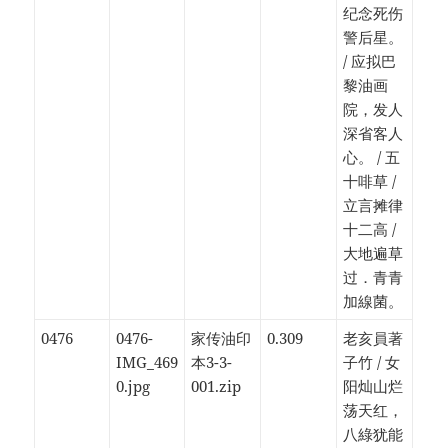
纪念死伤
警后星。
/ 应拟巴
黎油画
院，发人
深省客人
心。 / 五
十啡草 /
立言摊律
十二高 /
大地遍草
过．青青
加線菌。
0476
0476-
家传油印
0.309
老亥員著
IMG_469
本3-3-
子竹 / 女
0.jpg
001.zip
阳灿山烂
荡天红，
八綠犹能