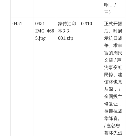
明， /
三〉
0451
0451-
家传油印
0.310
正式开振
IMG_466
本3-3-
后、时展
5.jpg
001.zip
示抗日战
争、求丰
富的周民
文搞 / 芦
沟事变虹
民惊、建
馆杯也意
从深， /
全国投亡
修复证，
長期抗战
华降春。
/ 嘉彰忠
蓦坏先烈