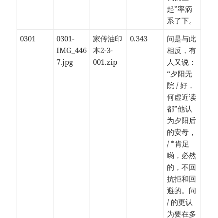
起”率滴
系了下。
0301
0301-
家传油印
0.343
问是与此
IMG_446
本2-3-
相反，有
7.jpg
001.zip
人又说：
“夕阳无
院 / 好，
何虚近读
都”他认
为夕阳后
的安母，
/ *肯足
哟，必然
的，不回
抗拒和回
避的。问
/ 的更认
为要在多