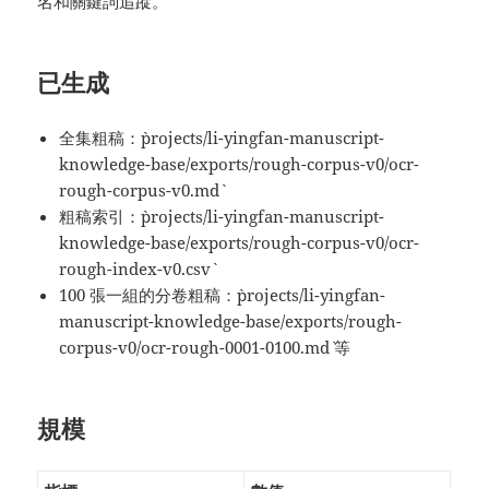
名和關鍵詞追蹤。
已生成
全集粗稿：`projects/li-yingfan-manuscript-
knowledge-base/exports/rough-corpus-v0/ocr-
rough-corpus-v0.md`
粗稿索引：`projects/li-yingfan-manuscript-
knowledge-base/exports/rough-corpus-v0/ocr-
rough-index-v0.csv`
100 張一組的分卷粗稿：`projects/li-yingfan-
manuscript-knowledge-base/exports/rough-
corpus-v0/ocr-rough-0001-0100.md` 等
規模