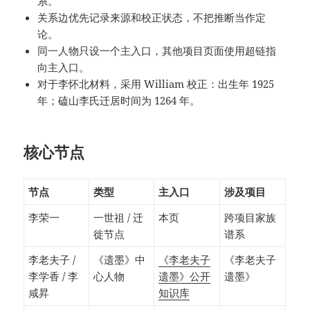
系。
关系边优先记录来源和校正状态，不把推断当作定
论。
同一人物只设一个主入口，其他项目页面使用超链指
向主入口。
对于李怀北材料，采用 William 校正：出生年 1925
年；磕山李氏迁居时间为 1264 年。
核心节点
节点
类型
主入口
涉及项目
李荣一
一世祖 / 迁
本页
跨项目家族
徙节点
谱系
李老夫子 /
《遗墨》中
《李老夫子
《李老夫子
李学香 / 李
心人物
遗墨》公开
遗墨》
咸昇
知识库