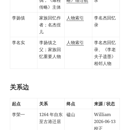
偶；《耀桂
略》细导航
录
传略》主体
李扬缜
家族回忆作
人物索引
李名杰回忆
者；名杰侄
录
儿
李名实
李扬缜之
人物索引
李名杰回忆
父；家族回
录、《李老
忆重要人物
夫子遗墨》
相邻人物
关系边
起点
关系
终点
来源 / 状态
李荣一
1264 年自东
磕山
William
至古港迁居
2026-06-13
校正