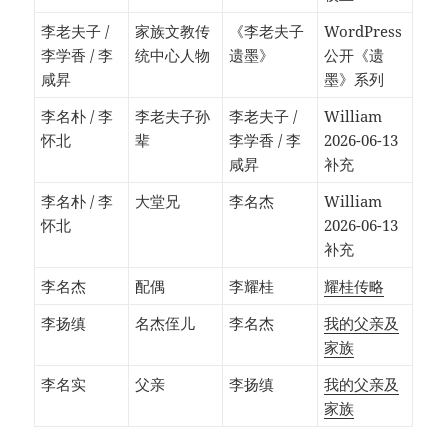
李老夫子 /
家族文教传
《李老夫子
WordPress
李学香 / 李
统中心人物
遗墨》
公开《遗
咸昇
墨》系列
李名朴 / 李
李老夫子孙
李老夫子 /
William
怀北
辈
李学香 / 李
2026-06-13
咸昇
补充
李名朴 / 李
大堂兄
李名杰
William
怀北
2026-06-13
补充
李名杰
配偶
李耀桂
耀桂传略
李扬缜
名杰侄儿
李名杰
我的父亲及
家族
李名实
父亲
李扬缜
我的父亲及
家族