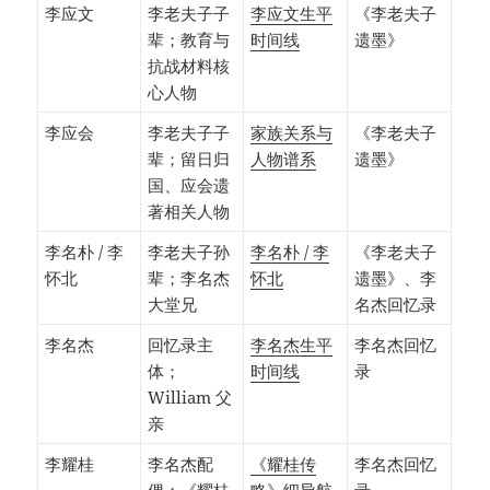
李应文
李老夫子子
李应文生平
《李老夫子
辈；教育与
时间线
遗墨》
抗战材料核
心人物
李应会
李老夫子子
家族关系与
《李老夫子
辈；留日归
人物谱系
遗墨》
国、应会遗
著相关人物
李名朴 / 李
李老夫子孙
李名朴 / 李
《李老夫子
怀北
辈；李名杰
怀北
遗墨》、李
大堂兄
名杰回忆录
李名杰
回忆录主
李名杰生平
李名杰回忆
体；
时间线
录
William 父
亲
李耀桂
李名杰配
《耀桂传
李名杰回忆