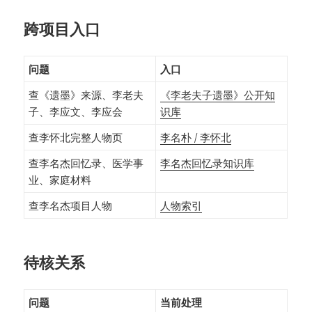
跨项目入口
问题
入口
查《遗墨》来源、李老夫
《李老夫子遗墨》公开知
子、李应文、李应会
识库
查李怀北完整人物页
李名朴 / 李怀北
查李名杰回忆录、医学事
李名杰回忆录知识库
业、家庭材料
查李名杰项目人物
人物索引
待核关系
问题
当前处理