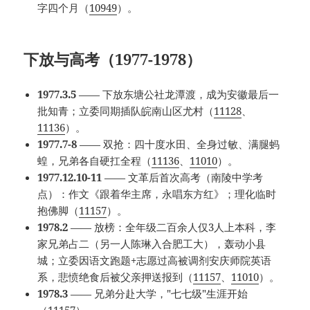
字四个月（
10949
）。
下放与高考（1977-1978）
1977.3.5
—— 下放东塘公社龙潭渡，成为安徽最后一
批知青；立委同期插队皖南山区尤村（
11128
、
11136
）。
1977.7-8
—— 双抢：四十度水田、全身过敏、满腿蚂
蝗，兄弟各自硬扛全程（
11136
、
11010
）。
1977.12.10-11
—— 文革后首次高考（南陵中学考
点）：作文《跟着华主席，永唱东方红》；理化临时
抱佛脚（
11157
）。
1978.2
—— 放榜：全年级二百余人仅3人上本科，李
家兄弟占二（另一人陈琳入合肥工大），轰动小县
城；立委因语文跑题+志愿过高被调剂安庆师院英语
系，悲愤绝食后被父亲押送报到（
11157
、
11010
）。
1978.3
—— 兄弟分赴大学，"七七级"生涯开始