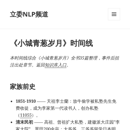
立委NLP频道
菜单和
挂件
《小城青葱岁月》时间线
本时间线综合《小城青葱岁月》全书35篇整理，事件后括
注出处章节。返回
知识库入口
。
家族前史
1851-1910
—— 天祖李士蘭：放牛偷学被私塾先生免
费收徒，成为李家第一代读书人，创办私塾
（
11055
）。
清末民初
—— 高祖、曾祖扩大私塾，建徽派大庄园"李
家大院"，置田200余亩；大爷爷、三爷爷留学日本明