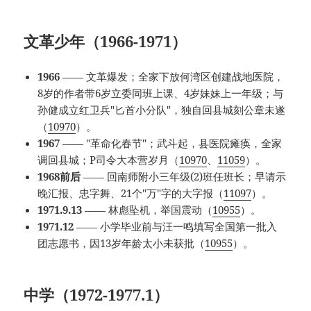
文革少年（1966-1971）
1966
—— 文革爆发；全家下放何湾区创建战地医院，
8岁的作者带6岁立委同班上课、4岁妹妹上一年级；与
孙健成立红卫兵"匕首小分队"，独自回县城刻公章未遂
（
10970
）。
1967
—— "革命化春节"；武斗起，县医院瘫痪，全家
调回县城；P司令大本营岁月（
10970
、
11059
）。
1968前后
—— 回南师附小三年级(2)班任班长；早请示
晚汇报、忠字舞、21个"万"字的大字报（
11097
）。
1971.9.13
—— 林彪坠机，举国震动（
10955
）。
1971.12
—— 小学毕业前与汪一鸣填写全国第一批入
团志愿书，因13岁年龄太小未获批（
10955
）。
中学（1972-1977.1）