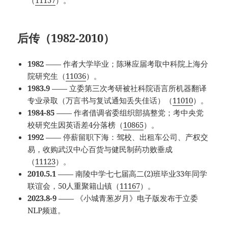
（
11157
）。
后传（1982-2010）
1982
—— 作者大学毕业；陈琳应届考取中科院上海分
院研究生（
11036
）。
1983.9
—— 立委第三次考研被社科院语言所机器翻译
专业录取（万言书与复试通知丢失佳话）（
11010
）。
1984-85
—— 作者借调省委组织部搞整党；考中央党
校研究生因英语差4分落榜（
10865
）。
1992
—— 停薪留职下海：驾校、出租车公司、产权交
易，收购武汉中心百货与健民制药功败垂成
（
11123
）。
2010.5.1
—— 南陵中学七七届高二(2)班毕业33年同学
联谊会，50人重聚籍山镇（
11167
）。
2023.8-9
—— 《小城青葱岁月》电子版发布于立委
NLP频道。