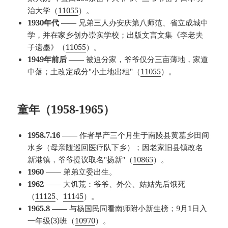
治大学（
11055
）。
1930年代
—— 兄弟三人办安庆第八师范、省立成城中
学，并在家乡创办崇实学校；出版文言文集《李老夫
子遗墨》（
11055
）。
1949年前后
—— 被迫分家，爷爷仅分三亩薄地，家道
中落；土改定成分"小土地出租"（
11055
）。
童年（1958-1965）
1958.7.16
—— 作者早产三个月生于南陵县黄墓乡田间
水乡（母亲随巡回医疗队下乡）；因老家旧县镇改名
新港镇，爷爷提议取名"扬新"（
10865
）。
1960
—— 弟弟立委出生。
1962
—— 大饥荒：爷爷、外公、姑姑先后饿死
（
11125
、
11145
）。
1965.8
—— 与杨国民同看南师附小新生榜；9月1日入
一年级(3)班（
10970
）。