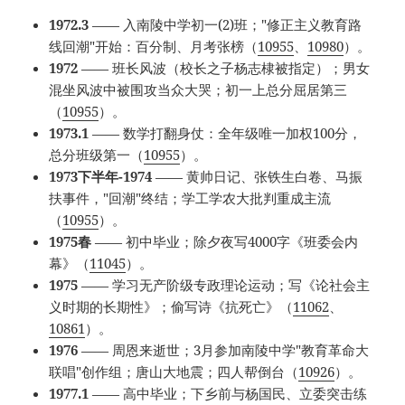
1972.3
—— 入南陵中学初一(2)班；"修正主义教育路
线回潮"开始：百分制、月考张榜（
10955
、
10980
）。
1972
—— 班长风波（校长之子杨志棣被指定）；男女
混坐风波中被围攻当众大哭；初一上总分屈居第三
（
10955
）。
1973.1
—— 数学打翻身仗：全年级唯一加权100分，
总分班级第一（
10955
）。
1973下半年-1974
—— 黄帅日记、张铁生白卷、马振
扶事件，"回潮"终结；学工学农大批判重成主流
（
10955
）。
1975春
—— 初中毕业；除夕夜写4000字《班委会内
幕》（
11045
）。
1975
—— 学习无产阶级专政理论运动；写《论社会主
义时期的长期性》；偷写诗《抗死亡》（
11062
、
10861
）。
1976
—— 周恩来逝世；3月参加南陵中学"教育革命大
联唱"创作组；唐山大地震；四人帮倒台（
10926
）。
1977.1
—— 高中毕业；下乡前与杨国民、立委突击练