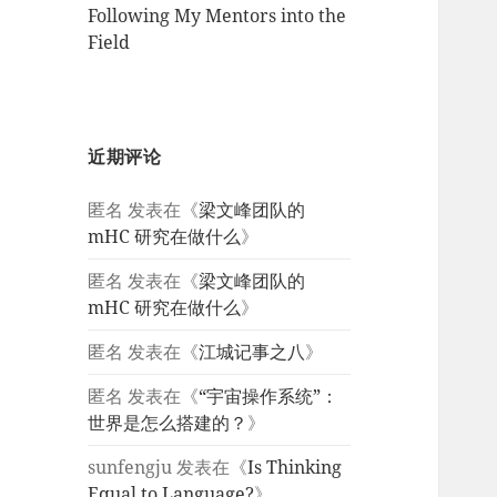
Following My Mentors into the
Field
近期评论
匿名
发表在《
梁文峰团队的
mHC 研究在做什么
》
匿名
发表在《
梁文峰团队的
mHC 研究在做什么
》
匿名
发表在《
江城记事之八
》
匿名
发表在《
“宇宙操作系统”：
世界是怎么搭建的？
》
sunfengju
发表在《
Is Thinking
Equal to Language?
》