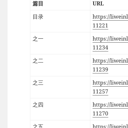
篇目
URL
目录
https://liwein
11221
之一
https://liwein
11234
之二
https://liwein
11239
之三
https://liwein
11257
之四
https://liwein
11270
之五
https://liwein