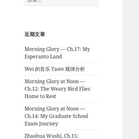
索：
近期文章
Morning Glory — Ch.17: My
Esperanto Land
Wei 的音乐 Taste 规律分析
Morning Glory at Noon —
Ch.12: The Weary Bird Flies
Home to Rest
Morning Glory at Noon —
Ch.14: My Graduate School
Exam Journey
Zhaohua Wushi, Ch.15: