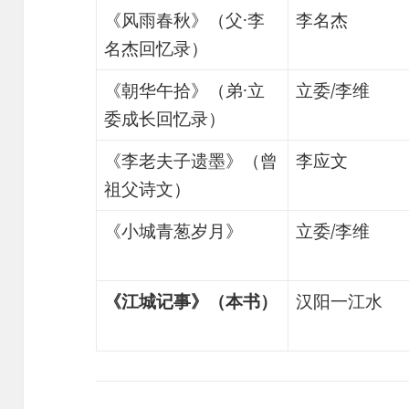
《风雨春秋》（父·李
李名杰
名杰回忆录）
《朝华午拾》（弟·立
立委/李维
委成长回忆录）
《李老夫子遗墨》（曾
李应文
祖父诗文）
《小城青葱岁月》
立委/李维
《江城记事》（本书）
汉阳一江水