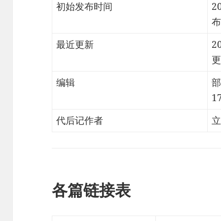
初始发布时间
2
布
最近更新
2
更
编辑
部
1
代后记作者
立
各篇链接表