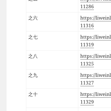
11286
之六
https://liwein
11316
之七
https://liwein
11319
之八
https://liwein
11325
之九
https://liwein
11327
之十
https://liwein
11329