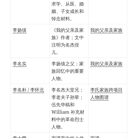
求学、从医、婚
姻、子女成长和
悼念材料。
李扬缜
《我的父亲及家
我的父亲及家族
族》作者；文中
注明为名杰侄
儿。
李名实
李扬缜之父；家
我的父亲及家族
族回忆中的重要
人物。
李名朴 / 李怀北
李名杰大堂兄；
李氏家族跨项目
李老夫子孙辈；
人物图谱
伍先华稿和
William 补充材
料中的革命烈士
人物。