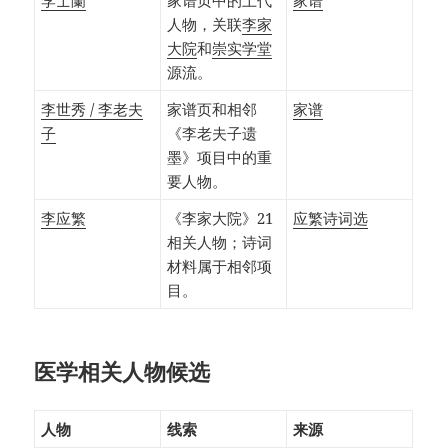
李士蘭
家谱页中的上代
家谱
人物，关联
李家
大院
和
崇实学堂
源流。
李世秀 / 李老夫
家谱页和相邻
家谱
子
《李老夫子遗
墨》项目中的重
要人物。
李应繁
《李家大院》21
应繁诗词选
相关人物；诗词
材料属于相邻项
目。
医学相关人物候选
人物
线索
来源