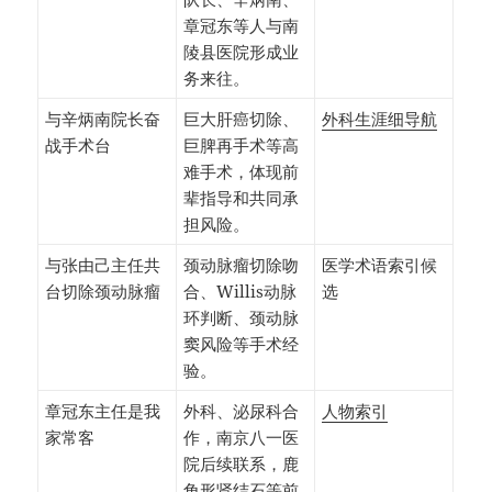
章冠东等人与南
陵县医院形成业
务来往。
与辛炳南院长奋
巨大肝癌切除、
外科生涯细导航
战手术台
巨脾再手术等高
难手术，体现前
辈指导和共同承
担风险。
与张由己主任共
颈动脉瘤切除吻
医学术语索引候
台切除颈动脉瘤
合、Willis动脉
选
环判断、颈动脉
窦风险等手术经
验。
章冠东主任是我
外科、泌尿科合
人物索引
家常客
作，南京八一医
院后续联系，鹿
角形肾结石等前