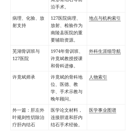
沿手术。
病理、化验、放
127医院病理、
地点与机构索引
射支持
放射、检验作为
南陵县医院的重
要辅助资源。
芜湖骨训班与
1974年骨训班、
外科生涯细导航
127医院
许竟斌教授授课
和骨科进修。
许竟斌师承
许竟斌的骨科地
人物索引
位、医德、教
学、手术示教与
晚年顾问。
外一篇：肝左外
医学论文材料，
医学事业图谱
叶规则性切除治
连接胆道和肝内
疗肝内结石
结石手术经验。