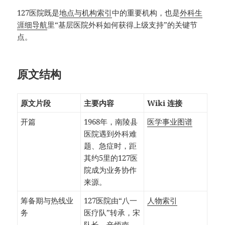
127医院既是
地点与机构索引
中的重要机构，也是
外科生
涯细导航
里“基层医院外科如何获得上级支持”的关键节
点。
原文结构
原文片段
主要内容
Wiki 连接
开篇
1968年，南陵县
医学事业图谱
医院遇到外科难
题、急症时，距
其约5里的127医
院成为业务协作
来源。
筹备期与热线业
127医院由“八一
人物索引
务
医疗队”转承，宋
队长、辛炳南、