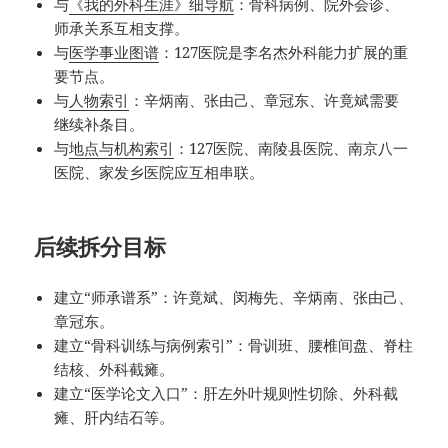
与
《我的外科生涯》细导航
：骨科病例、院外会诊、
师承关系互相支撑。
与
医学事业图谱
：127医院是李名杰外科能力扩展的重
要节点。
与
人物索引
：辛炳南、张由己、章冠东、许竟斌需要
继续补条目。
与
地点与机构索引
：127医院、南陵县医院、南京八一
医院、家发乡医院应互相串联。
后续拆分目标
建立“师承谱系”：许竟斌、闵梅先、辛炳南、张由己、
章冠东。
建立“骨科训练与病例索引”：骨训班、腰椎间盘、脊柱
结核、外科截瘫。
建立“医学论文入口”：肝左外叶规则性切除、外科截
瘫、肝内结石等。