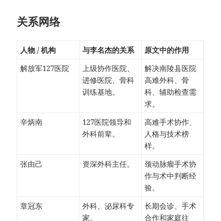
关系网络
人物 / 机构
与李名杰的关系
原文中的作用
解放军127医院
上级协作医院、
解决南陵县医院
进修医院、骨科
高难外科、骨
训练基地。
科、辅助检查需
求。
辛炳南
127医院领导和
高难手术协作、
外科前辈。
人格与技术榜
样。
张由己
资深外科主任。
颈动脉瘤手术协
作与术中判断经
验。
章冠东
外科、泌尿科专
长期会诊、手术
家。
合作和家庭往