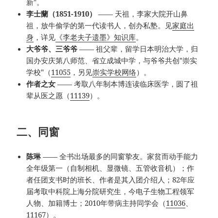
新"。
李士蘭（1851-1910）
—— 天祖，李家大院开山鼻
祖，放牛偷学的第一代读书人，创办私塾。见
家庭出
身
，详见
《李老夫子遗墨》知识库
。
大爷爷、三爷爷
—— 祖父辈，留学日本明治大学，归
国办安庆第八师范、省立成城中学，与爷爷共创"崇实
学校"（
11055
，另见
崇实学校网络
）。
作者之女
—— 考取八年制本博连读临床医学，圆了祖
辈从医之愿（
11139
）。
二、同窗
陈琳
—— 全书出场最多的同窗挚友。家贫而动手能力
全年级第一（自制相机、显微镜、五管收音机）；作
者任团支书时的班长、作者是其入团介绍人；82年应
届考取中科院上海分院研究生，今电子生物工程领军
人物、加籍博士；2010年带病主持同学会（
11036
、
11167
）。