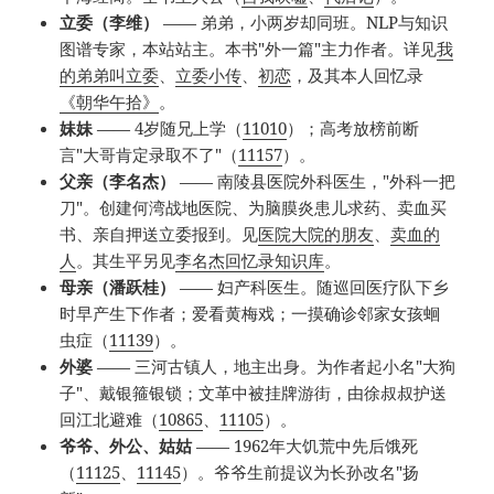
立委（李维）
—— 弟弟，小两岁却同班。NLP与知识
图谱专家，本站站主。本书"外一篇"主力作者。详见
我
的弟弟叫立委
、
立委小传
、
初恋
，及其本人回忆录
《朝华午拾》
。
妹妹
—— 4岁随兄上学（
11010
）；高考放榜前断
言"大哥肯定录取不了"（
11157
）。
父亲（李名杰）
—— 南陵县医院外科医生，"外科一把
刀"。创建何湾战地医院、为脑膜炎患儿求药、卖血买
书、亲自押送立委报到。见
医院大院的朋友
、
卖血的
人
。其生平另见
李名杰回忆录知识库
。
母亲（潘跃桂）
—— 妇产科医生。随巡回医疗队下乡
时早产生下作者；爱看黄梅戏；一摸确诊邻家女孩蛔
虫症（
11139
）。
外婆
—— 三河古镇人，地主出身。为作者起小名"大狗
子"、戴银箍银锁；文革中被挂牌游街，由徐叔叔护送
回江北避难（
10865
、
11105
）。
爷爷、外公、姑姑
—— 1962年大饥荒中先后饿死
（
11125
、
11145
）。爷爷生前提议为长孙改名"扬