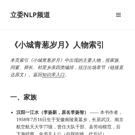
立委NLP频道
菜单和
挂件
《小城青葱岁月》人物索引
本页索引《小城青葱岁月》中出现的主要人物，按家族、
同窗、师长、邻里乡亲四类编排，括注出场章节（链接直
达原文）。返回
知识库入口
。
一、家族
汉阳一江水（李扬新，原名李扬智）
—— 本书作者，
1958年7月16日生于安徽南陵黄墓乡，长居武汉。南京
航空航天大学77级，曾任大队干部、县劳动模范，后
下海经商。全书主人公（
自我吹嘘
、
代后记
）。