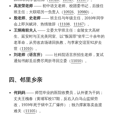
高发荣老师
—— 初中语文老师、校团委书记，后接任
班主任；大联唱另一负责人（
10926
、
10980
）。
殷老师、史老师
—— 班主任与年级主任，2010年同学
会上即兴赋诗、热情致辞（
11108
、
11167
）。
王炳南前夫人
—— 立委大学班主任：金陵女大高材
生、延安时与王光美同室、以"叛国罪"坐牢二十余年的
老革命，从劳改农场请回执教，与李家交谊至92岁去
世（
11010
）。
刘老师（语言所）
—— 社科院语言所招生老师，复试
通知书邮丢后费尽周折寻回立委（
11010
）。
四、邻里乡亲
何妈妈
—— 师范毕业的医院收费员，认外婆为干妈；
丈夫王槐春（黄埔军校17期，反右入白马山监狱劳
改，1959年死于狱中工厂爆炸）；独力撑家靠卖血渡
难关（
11105
）。