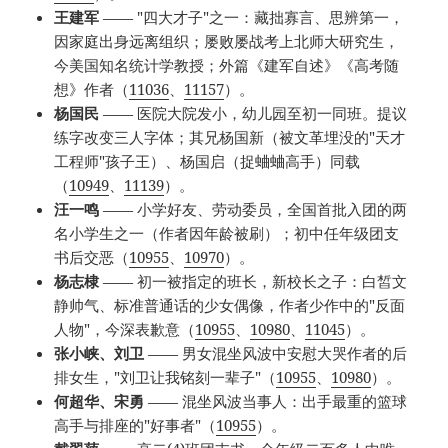
王建军
—— "四大才子"之一：藏拙寡言、思辨第一，
因家庭出身远离组织；屡败屡战考上北师大研究生，
今美国知名统计学教授；外篇《建军自述》《高考随
想》作者（
11036
、
11157
）。
杨国民
—— 医院大院发小，幼儿园至初一同班。提议
练字改变三人字体；其兄杨国新（被文革埋没的"天才
工程师"孩子王）、杨国启（捉蛐蛐高手）同载
（
10949
、
11139
）。
汪一鸣
—— 小学好友、劳动委员，全国首批入团的两
名小学生之一（作者因年龄被刷）；初中任年级团支
书后交恶（
10955
、
10970
）。
杨志棣
—— 初一被指定的班长，新校长之子：白皙文
静帅气、标准普通话的少女偶像，作者少作中的"反面
人物"，今深表歉意（
10955
、
10980
、
11045
）。
张小峡、刘卫
—— 男女混坐风波中安慰大哭作者的后
排女生，"刘卫让我铭刻一辈子"（
10955
、
10980
）。
何超华、宋勇
—— 混坐风波当事人：出手最重的篮球
高手与排座的"好事者"（
10955
）。