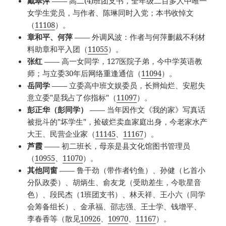
戴翠萍
—— 高二(4)班团支书，全年级二百多人中唯一
女学生党员，与作者、陈琳同时入党；本书收悼文
（
11108
）。
章和平、何萍
—— 外调风波：作者与何萍删裁不利材
料助章和平入团（
11055
）。
张红
—— 高一女同学，127医院子弟，今中学英语教
师；与立委30年后网络重逢通信（
11094
）。
岳同学
—— 立委高中班文娱委员，长辫灿烂、安慰失
意立委"是我占了你指标"（
11097
）。
彭正华（彭同学）
—— 当年因作文《我的家》写真话
被批斗的"坏学生"，捡破烂卖血家庭出身，今老家水产
大王、民营企业家（
11145
、
11167
）。
芦霞
—— 初二班长，母亲是县文化馆图书管理员
（
10955
、
11070
）。
其他同窗
—— 鲁干劲（带作者钓鱼）、孙健（匕首小
分队政委）、胡炳生、俞友龙（受助差生，今歌星音
色）、段民杰（1班团支书）、林天祥、王小六（同学
会筹备组长）、金承福、邵志强、王士学、钱增平、
李春香等（散见
10926
、
10970
、
11167
）。