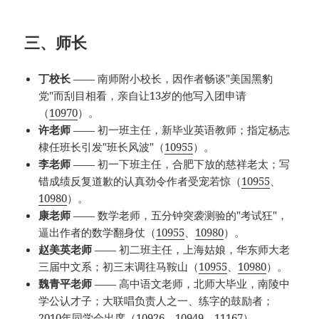
三、师长
丁校长
—— 南师附小校长，因作者畅谈"美国黑豹
党"而刮目相看，亲自让13岁的他写入团申请
（
10970
）。
许老师
—— 初一班主任，新毕业英语教师；指定杨志
棣任班长引发"班长风波"（
10955
）。
李老师
—— 初一下班主任，合肥下放的慈祥老太；写
错成绩反复道歉的认真劲令作者受宠若惊（
10955
、
10980
）。
康老师
—— 数学老师，五分钟突袭测验的"考试狂"，
逼出作者的数学翻身仗（
10955
、
10980
）。
赵美英老师
—— 初二班主任，上海姑娘，华东师大老
三届中文系；初三末调往马鞍山（
10955
、
10980
）。
魏青平老师
—— 高中语文老师，北师大毕业，南陵中
学公认才子；大联唱负责人之一、练字的鼓励者；
2010年同学会出席（
10926
、
10949
、
11167
）。