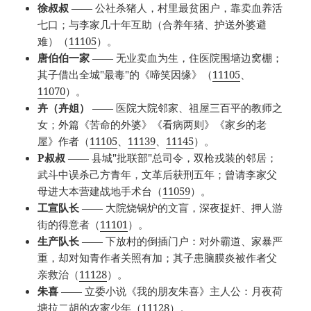
徐叔叔
—— 公社杀猪人，村里最贫困户，靠卖血养活
七口；与李家几十年互助（合养年猪、护送外婆避
难）（
11105
）。
唐伯伯一家
—— 无业卖血为生，住医院围墙边窝棚；
其子借出全城"最毒"的《啼笑因缘》（
11105
、
11070
）。
卉（卉姐）
—— 医院大院邻家、祖屋三百平的教师之
女；外篇《苦命的外婆》《看病两则》《家乡的老
屋》作者（
11105
、
11139
、
11145
）。
P叔叔
—— 县城"批联部"总司令，双枪戎装的邻居；
武斗中误杀己方青年，文革后获刑五年；曾请李家父
母进大本营建战地手术台（
11059
）。
工宣队长
—— 大院烧锅炉的文盲，深夜捉奸、押人游
街的得意者（
11101
）。
生产队长
—— 下放村的倒插门户：对外霸道、家暴严
重，却对知青作者关照有加；其子患脑膜炎被作者父
亲救治（
11128
）。
朱喜
—— 立委小说《我的朋友朱喜》主人公：月夜荷
塘拉二胡的农家少年（
11128
）。