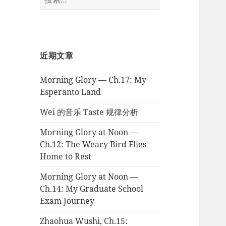
索：
近期文章
Morning Glory — Ch.17: My
Esperanto Land
Wei 的音乐 Taste 规律分析
Morning Glory at Noon —
Ch.12: The Weary Bird Flies
Home to Rest
Morning Glory at Noon —
Ch.14: My Graduate School
Exam Journey
Zhaohua Wushi, Ch.15: