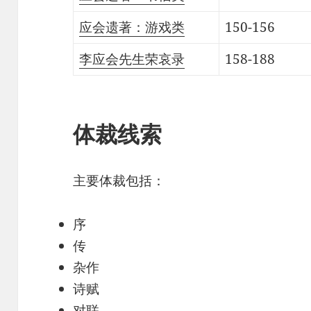
应会遗著：游戏类
150-156
李应会先生荣哀录
158-188
体裁线索
主要体裁包括：
序
传
杂作
诗赋
对联