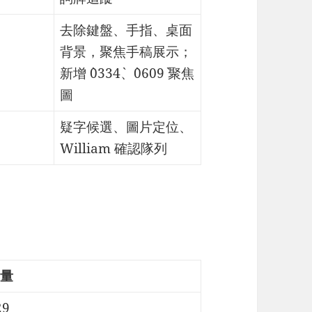
去除鍵盤、手指、桌面
背景，聚焦手稿展示；
新增 `0334`、`0609` 聚焦
圖
疑字候選、圖片定位、
William 確認隊列
量
29