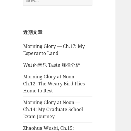
索：
近期文章
Morning Glory — Ch.17: My
Esperanto Land
Wei 的音乐 Taste 规律分析
Morning Glory at Noon —
Ch.12: The Weary Bird Flies
Home to Rest
Morning Glory at Noon —
Ch.14: My Graduate School
Exam Journey
Zhaohua Wushi, Ch.15: