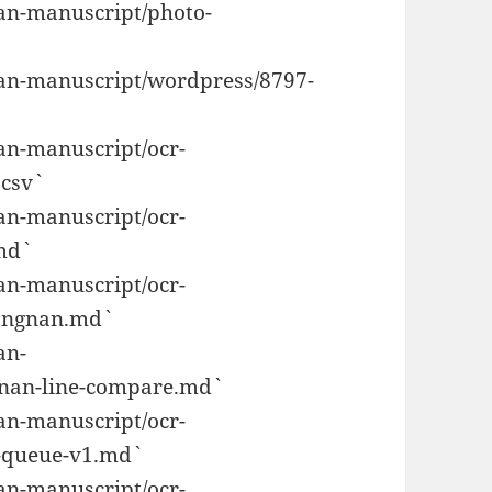
gfan-manuscript/photo-
ngfan-manuscript/wordpress/8797-
gfan-manuscript/ocr-
csv`
gfan-manuscript/ocr-
md`
gfan-manuscript/ocr-
iangnan.md`
an-
nan-line-compare.md`
gfan-manuscript/ocr-
-queue-v1.md`
gfan-manuscript/ocr-