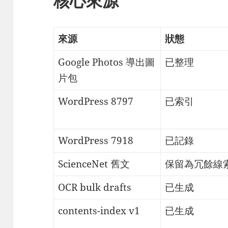
核心來源
來源
狀態
Google Photos 導出圖
已整理
片包
WordPress 8797
已索引
WordPress 7918
已記錄
ScienceNet 舊文
保留為冗餘線
OCR bulk drafts
已生成
contents-index v1
已生成