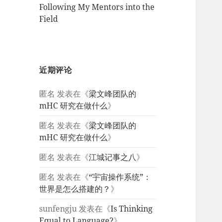
Following My Mentors into the
Field
近期评论
匿名
发表在《
梁文峰团队的
mHC 研究在做什么
》
匿名
发表在《
梁文峰团队的
mHC 研究在做什么
》
匿名
发表在《
江城记事之八
》
匿名
发表在《
“宇宙操作系统”：
世界是怎么搭建的？
》
sunfengju
发表在《
Is Thinking
Equal to Language?
》