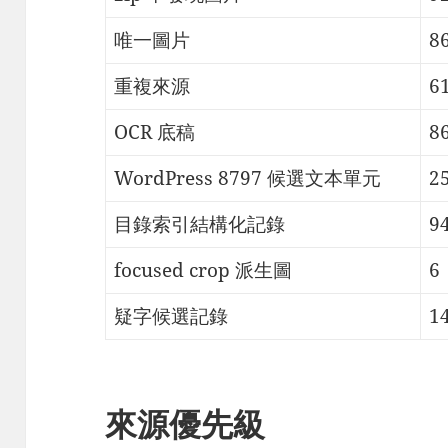
唯一圖片
8
重複來源
6
OCR 底稿
8
WordPress 8797 候選文本單元
2
目錄索引結構化記錄
9
focused crop 派生圖
6
疑字候選記錄
1
來源優先級