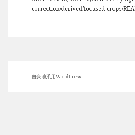
correction/derived/focused-crops/RE
自豪地采用WordPress