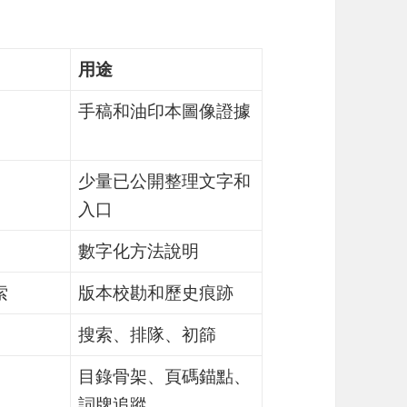
用途
手稿和油印本圖像證據
少量已公開整理文字和
入口
數字化方法說明
索
版本校勘和歷史痕跡
搜索、排隊、初篩
目錄骨架、頁碼錨點、
詞牌追蹤