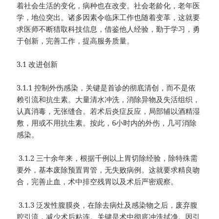
着社会生活的变化，病种也在改变。社会老龄化，老年医
学，地位突出。诸多因素令临床工作也随着变革，这就要
求医师不断猎取科技信息，借鉴他人经验，勤于学习，勇
于创新，完善工作，提高服务质量。
3.1 改进创新
3.1.1 控制外伤感染，关键是首诊的彻底清创，而不是依
赖引流和抗生素。大量清水冲洗，消除异物及失活组织，
认真消毒，无张缝合。若术后炎症反应，局部辅以酒精湿
敷，用或不用抗生素。按此，6小时内的外伤，几可消除
感染。
3.1.2 三十余年来，根据千例以上胃切除经验，除特殊需
要外，基本废除预置胃管，无失败病例。这就要求精良吻
合，完善止血，术中排空残胃以及术后严密观察。
3.1.3 泛发性腹膜炎，在除去病灶及感染物之后，废弃腹
腔引流，减少术后粘连。关键是术中彻底冲洗拭净。因引