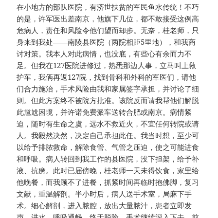
在小地方的部队医院，有济世扶贫的军民鱼水传统！不巧
的是，许军医出差南京，他旗下几位，都不敢接受这例高
危病人，责任和风险令他们望而却步。无奈，桂老师，只
身来到我处——南陵县医院（两院相距5里地），和我商
讨对策。我本人对此病情，也没底，有些心有余而力不
足。但我在127医院进修过，熟悉那边人事，立马叫上救
护车，我俩再返127院，找到骨科和外科的军医们，请他
们合力施治，手术风险由我和家属签字承担，并讨论了细
则。但此方案终不被院方批准。该院反而请我帮他们解脱
此尴尬困境，并许诺免费派车送转合肥或南京。病情紧
迫，随时有生命之虞，远水不救近火，不宜任何转院或请
人。我毅然决然，决定自己承担此任。我当时想，至少可
以给予排脓救命，解除食管、气管之压迫，使之可能进食
和呼吸。病人转回到我工作的县医院，没下担架，给予补
液、抗痨。此时已届傍晚，桂老师一天未得饮食，家里给
他晚餐，而我顾不了进餐，抓紧时间再临时抱佛脚，复习
文献，重温解剖。半小时后，病人送手术室，局麻下手
术。细心解剖，进入脓腔，放出大量脓汁，患者立即发
声，进水，呼吸通畅，终于脱险。手术继续深入下去，前