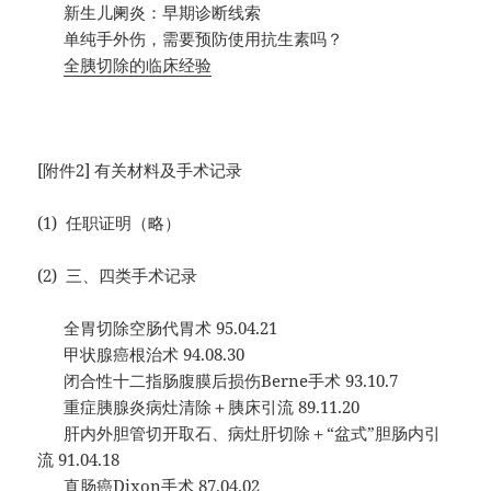
新生儿阑炎：早期诊断线索
单纯手外伤，需要预防使用抗生素吗？
全胰切除的临床经验
[附件2] 有关材料及手术记录
(1) 任职证明（略）
(2) 三、四类手术记录
全胃切除空肠代胃术 95.04.21
甲状腺癌根治术 94.08.30
闭合性十二指肠腹膜后损伤Berne手术 93.10.7
重症胰腺炎病灶清除＋胰床引流 89.11.20
肝内外胆管切开取石、病灶肝切除＋“盆式”胆肠内引
流 91.04.18
直肠癌Dixon手术 87.04.02