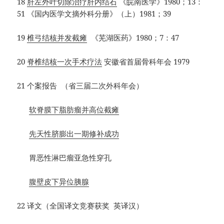
18
肝左外叶切除治疗肝内结石
《皖南医学》1980；13：
51 《国内医学文摘外科分册》（上）1981；39
19
椎弓结核并发截瘫
《芜湖医药》1980；7：47
20
脊椎结核一次手术疗法
安徽省首届骨科年会 1979
21 个案报告 （省三届二次外科年会）
软脊膜下脂肪瘤并高位截瘫
先天性脐膨出一期修补成功
胃恶性淋巴瘤亚急性穿孔
腹壁皮下异位胰腺
22 译文（全国译文竞赛获奖 英译汉）