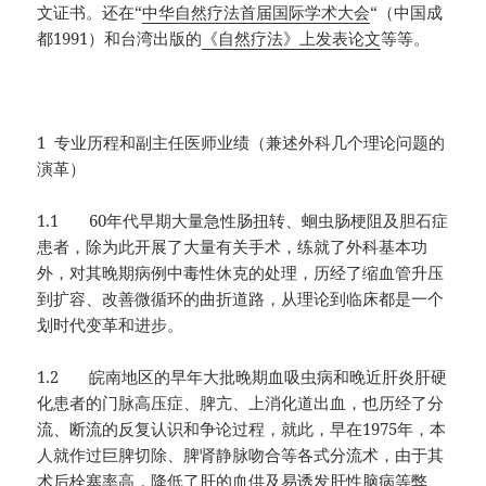
文证书。还在“
中华自然疗法首届国际学术大会
“（中国成
都1991）和台湾出版的
《自然疗法》上发表论文
等等。
1 专业历程和副主任医师业绩（兼述外科几个理论问题的
演革）
1.1 60年代早期大量急性肠扭转、蛔虫肠梗阻及胆石症
患者，除为此开展了大量有关手术，练就了外科基本功
外，对其晚期病例中毒性休克的处理，历经了缩血管升压
到扩容、改善微循环的曲折道路，从理论到临床都是一个
划时代变革和进步。
1.2 皖南地区的早年大批晚期血吸虫病和晚近肝炎肝硬
化患者的门脉高压症、脾亢、上消化道出血，也历经了分
流、断流的反复认识和争论过程，就此，早在1975年，本
人就作过巨脾切除、脾肾静脉吻合等各式分流术，由于其
术后栓塞率高，降低了肝的血供及易诱发肝性脑病等弊