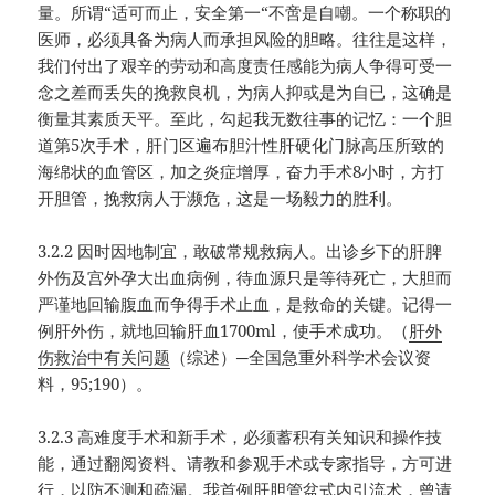
量。所谓“适可而止，安全第一“不啻是自嘲。一个称职的
医师，必须具备为病人而承担风险的胆略。往往是这样，
我们付出了艰辛的劳动和高度责任感能为病人争得可受一
念之差而丢失的挽救良机，为病人抑或是为自已，这确是
衡量其素质天平。至此，勾起我无数往事的记忆：一个胆
道第5次手术，肝门区遍布胆汁性肝硬化门脉高压所致的
海绵状的血管区，加之炎症增厚，奋力手术8小时，方打
开胆管，挽救病人于濒危，这是一场毅力的胜利。
3.2.2 因时因地制宜，敢破常规救病人。出诊乡下的肝脾
外伤及宫外孕大出血病例，待血源只是等待死亡，大胆而
严谨地回输腹血而争得手术止血，是救命的关键。记得一
例肝外伤，就地回输肝血1700ml，使手术成功。（
肝外
伤救治中有关问题
（综述）─全国急重外科学术会议资
料，95;190）。
3.2.3 高难度手术和新手术，必须蓄积有关知识和操作技
能，通过翻阅资料、请教和参观手术或专家指导，方可进
行，以防不测和疏漏。我首例肝胆管盆式内引流术，曾请