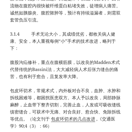
流物在腹腔内很快被纤维蛋白粘堵失效，徒增病人痛苦。
诚然如胰腺炎、腹腔脓肿等，预计有持续溢漏者，则需双
套管负压引流。
3.1.4 手术无论大小，其成绩优劣，都攸关病人健
康、安全，本人重视每例“小”手术的技术改进，略列于
下：
腹股沟疝修补，重点在腹横筋膜，以改良的Madden术式
代替传统的Bassini法，大大减轻病人术后张力缝合的痛
苦，也有利于愈合，且复发率大降。
包皮环切术，常规术式，内外板对合不良，血肿、水肿和
拆线困难等，都困扰医患双方。本人予以改良，局部静脉
麻醉，止血带下整齐切割，完善止血，人发或可吸收缝线
缜密缝合，可获术中无痛、对合良好、愈合快、免除拆线
等优点。（论文刊于
包皮环切术的几点改进
,《交通医
学》90;4（3）：66）