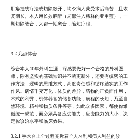
肛瘘挂线疗法或切除敞开，均令病人蒙受术后痛苦，且恢
复期长。本人用长效麻醉（局部注入稀释的亚甲蓝），一
期切除缝合，大都一期愈合，缩短疗程。
3.2 几点体会
综合本人40年外科生涯，深感要做好一个合格的外科医
师，除有坚实的基础知识并不断更新外，还要有缜密的工
作方法，逻辑的思维方式，高度责任感和循序踏实的工作
作风。病情千变万化，体质的差异，药物的正负面作用，
术式的利弊，机体器官的储备功能，病程的长短，乃至自
然环境、精神和物质条件等等，如此众多因素，都使你难
循统一规范，而必须具备应变能力，应变能力的大小，决
定你诊治水平和临床效果。
3.2.1 手术台上全过程充斥着个人名利和病人利益的较