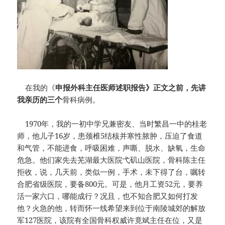
在我的《
申报外科主任医师述职报告》正文之前，先讲
我亲历的三个
骨科病例。
1970年，我的一初中学兄兼密友、当时繁昌一中的桂老
师，他儿子16岁，患颈椎5结核并寒性脓肿，压迫了食道
和气管，不能进食，呼吸困难，声嘶、脱水、缺氧，生命
危急。他们家先去芜湖最大医院弋矶山医院，骨科陈主任
拒收，说，几天前，类似一例，手术，未下得了台，嘱转
合肥省级医院，要备800元。可是，他月工资52元，要养
活一家六口，哪能成行？况且，也不知合肥又如何打发
他？火急的他，转而怀一线希望来到位于南陵城郊的解放
军127医院，该院有全国骨科权威许竟斌主任在位，又是