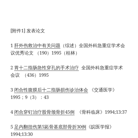
[附件1] 发表论文
1
肝外伤救治中有关问题
（综述）全国外科急重症学术会
议优秀论文 （190）1995（桂林）
2
胃十二指肠急性穿孔的手术治疗
全国外科急重症学术
会议 （436）1995
3
闭合性腹膜后十二指肠损伤诊治体会
《交通医学》
1995；9（3）：43
4
闭合穿钉治疗股骨颈骨折45例
《骨科临床》1994;13:37
5
足内翻扭伤第5跖骨基底部骨折30例
《皖医学报》
1994;13:30