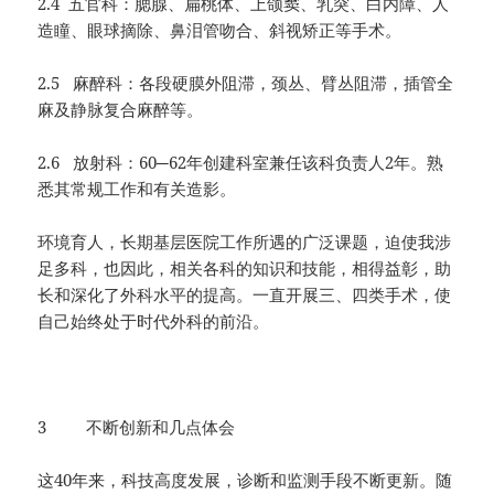
2.4 五官科：腮腺、扁桃体、上颌窦、乳突、白内障、人
造瞳、眼球摘除、鼻泪管吻合、斜视矫正等手术。
2.5 麻醉科：各段硬膜外阻滞，颈丛、臂丛阻滞，插管全
麻及静脉复合麻醉等。
2.6 放射科：60─62年创建科室兼任该科负责人2年。熟
悉其常规工作和有关造影。
环境育人，长期基层医院工作所遇的广泛课题，迫使我涉
足多科，也因此，相关各科的知识和技能，相得益彰，助
长和深化了外科水平的提高。一直开展三、四类手术，使
自己始终处于时代外科的前沿。
3 不断创新和几点体会
这40年来，科技高度发展，诊断和监测手段不断更新。随