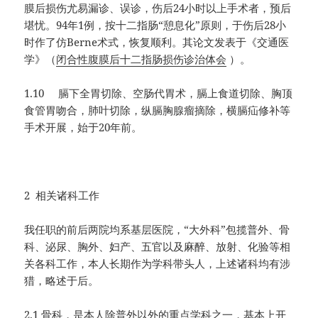
膜后损伤尤易漏诊、误诊，伤后24小时以上手术者，预后
堪忧。94年1例，按十二指肠“憩息化”原则，于伤后28小
时作了仿Berne术式，恢复顺利。其论文发表于《交通医
学》（
闭合性腹膜后十二指肠损伤诊治体会
）。
1.10 膈下全胃切除、空肠代胃术，膈上食道切除、胸顶
食管胃吻合，肺叶切除，纵膈胸腺瘤摘除，横膈疝修补等
手术开展，始于20年前。
2 相关诸科工作
我任职的前后两院均系基层医院，“大外科”包揽普外、骨
科、泌尿、胸外、妇产、五官以及麻醉、放射、化验等相
关各科工作，本人长期作为学科带头人，上述诸科均有涉
猎，略述于后。
2.1 骨科，是本人除普外以外的重点学科之一，基本上开