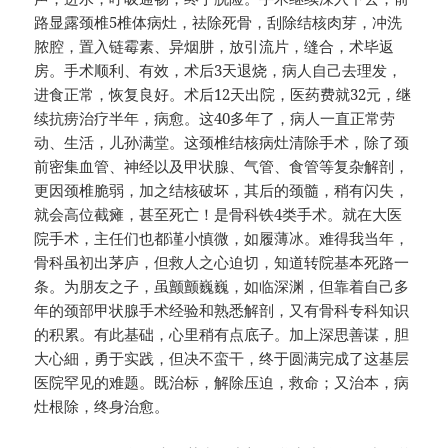
路显露颈椎5椎体病灶，祛除死骨，刮除结核肉芽，冲洗
脓腔，置入链霉素、异烟肼，放引流片，缝合，术毕返
房。手术顺利、有效，术后3天退烧，病人自己去理发，
进食正常，恢复良好。术后12天出院，医药费就32元，继
续抗痨治疗半年，病愈。这40多年了，病人一直正常劳
动、生活，儿孙满堂。这颈椎结核病灶清除手术，除了颈
前密集血管、神经以及甲状腺、气管、食管等复杂解剖，
更因颈椎脆弱，加之结核破坏，其后的颈髓，稍有闪失，
就会高位截瘫，甚至死亡！是骨科铁4类手术。就在大医
院手术，主任们也都谨小慎微，如履薄冰。难得我当年，
骨科虽初出茅庐，但救人之心迫切，知道转院基本死路一
条。为朋友之子，虽颤颤巍巍，如临深渊，但靠着自己多
年的颈部甲状腺手术经验和熟悉解剖，又有骨科专科知识
的积累。有此基础，心里稍有点底子。加上深思善谋，胆
大心細，勇于实践，但决不蛮干，终于圆满完成了这基层
医院罕见的难题。既治标，解除压迫，救命；又治本，病
灶根除，终身治愈。