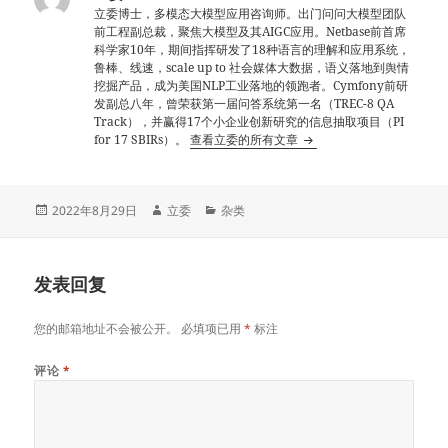
立委博士，多模态大模型应用咨询师。出门问问大模型团队
前工程副总裁，聚焦大模型及其AIGC应用。Netbase前首席
科学家10年，期间指挥研发了18种语言的理解和应用系统，
鲁棒、线速，scale up to 社会媒体大数据，语义落地到舆情
挖掘产品，成为美国NLP工业落地的领跑者。Cymfony前研
发副总八年，曾荣获第一届问答系统第一名（TREC-8 QA
Track），并赢得17个小企业创新研究的信息抽取项目（PI
for 17 SBIRs）。
查看立委的所有文章
发
作
分
2022年8月29日
立委
杂类
布
者
类
于
发表回复
您的邮箱地址不会被公开。
必填项已用
*
标注
评论
*