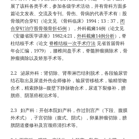
展了该科各类手术，参加各级学术活动，并有骨科方面多
篇论文发表、交流及专刊。骨伤、骨病的代表手术有：股
骨颈闭合穿钉（论文见 《骨科临床》1994；13：37，
闭
合穿钉治疗股骨颈骨折45例
），外科截瘫14例（论文见
《安徽省医学讲座》1982;4:21，
外科截瘫14例分析
）, 脊
柱结核手术（论文
脊椎结核一次手术疗法
见省首届骨科
年会汇编，1979），腰椎间盘手术，脊髓肿瘤摘除术，骨
肿瘤摘除以及矫形手术等。
2.2 泌尿外科：肾切除、肾蒂淋巴结剥脱术，各段输尿管
结石取出及尿道外伤会师修补，输尿管移植术，输精管吻
合术，精索静脉─腹壁下静脉吻合术，尿道下裂修补，膀
胱癌、阴茎癌根治术等。
2.3 妇产科：开创本院妇产科，作过剖宫产（下段、腹膜
外术式），子宫切除（腹式、阴式），卵巢肿瘤切除，膀
胱阴道瘘修补及宫颈癌清扫术等。