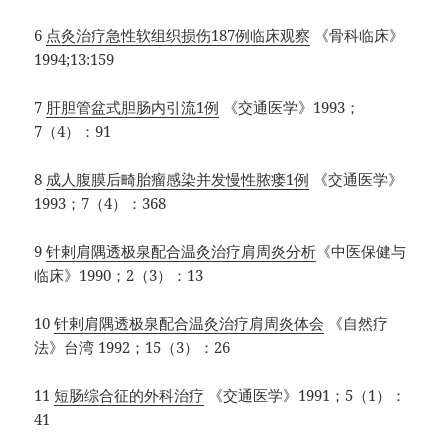
6
点灸治疗急性软组织损伤187例临床观察
《骨科临床》
1994;13:159
7
肝胆管盆式胆肠内引流1例
《交通医学》1993；
7（4）：91
8
成人腹膜后畸胎瘤感染并发慢性脓瘘1例
《交通医学》
1993；7（4）：368
9
针剌肩隅透极泉配合温灸治疗肩周炎分析
《中医保健与
临床》1990；2（3）：13
10
针剌肩隅透极泉配合温灸治疗肩周炎体会
《自然疗
法》台湾 1992；15（3）：26
11
短肠综合征的外科治疗
《交通医学》1991；5（1）：
41