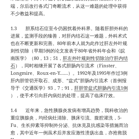
端，尔后改行各式门奇断流术，从这一难题的处理中获得
不少教益和提高。
1.3 胆系结石症至今仍困扰着外科界。随着肝胆外科的
进展，监测手段的臻善，对肝内结石这一难题，外科术式
也在不断更新和完善。80年前本人就为此作过肝左外叶规
则性切除（早期5例的论文发表于80年省外科年会和《皖
南医学》（80，13；51，
肝左外叶规则性切除治疗肝内结
石
），同时相继开展了各式胆肠内引流术（Finster、
Longmire、Roux-en-Y……）。1992年及1995年作过3例
肝内胆管切开取石、成形、“盆式”胆肠内引流术（首例报
导于《交通医学》93，7；91，
肝胆管盆式胆肠内引流1例
），使手术引向肝内病灶的处理，提高了临床疗效。
1.4 近年来，急性胰腺炎发病有增高趋势，我科收治的
重症胰腺炎，均经病灶清除、胰床引流、腹腔灌洗，5-
Fu、生长抑素等抑制外分泌、抗休克及抗感染等措施而治
愈，其中近年一例虽术后并发应激性溃疡出血，亦抢救脱