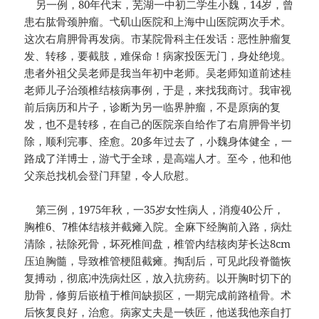
另一例，80年代末，芜湖一中初二学生小魏，14岁，曾
患右肱骨颈肿瘤。弋矶山医院和上海中山医院两次手术。
这次右肩胛骨再发病。市某院骨科主任发话：恶性肿瘤复
发、转移，要截肢，难保命！病家投医无门，身处绝境。
患者外祖父吴老师是我当年初中老师。吴老师知道前述桂
老师儿子治颈椎结核病事例，于是，来找我商讨。我审视
前后病历和片子，诊断为另一临界肿瘤，不是原病的复
发，也不是转移，在自己的医院亲自给作了右肩胛骨半切
除，顺利完事、痊愈。20多年过去了，小魏身体健全，一
路成了洋博士，游弋于全球，是高端人才。至今，他和他
父亲总找机会登门拜望，令人欣慰。
第三例，1975年秋，一35岁女性病人，消瘦40公斤，
胸椎6、7椎体结核并截瘫入院。全麻下经胸前入路，病灶
清除，祛除死骨，坏死椎间盘，椎管内结核肉芽长达8cm
压迫胸髓，导致椎管梗阻截瘫。掏刮后，可见此段脊髓恢
复搏动，彻底冲洗病灶区，放入抗痨药。以开胸时切下的
肋骨，修剪后嵌植于椎间缺损区，一期完成前路植骨。术
后恢复良好，治愈。病家丈夫是一铁匠，他送我他亲自打