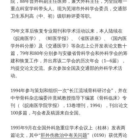
院，88年晋外科副主任医师，兼大外科主任，为全院唯一
重点科室学科带头人。现为芜湖市外科学会委员，交通部
卫生系列高（中、初）级职称评委等职。
79年文革后恢复专业期刊和学术活动以来，本人陆续在
《皖南医学》、《蚌医学报》、《省医讲座》、《国内医
学外科分册》及《交通医学》等杂志上公开发表论文数十
篇，79年和80年分别参与安徽省骨科学会和外科学会的筹
建和恢复工作，并出席该二学会的历次年会（1─6届），
均提交论文交流。多次参加全国及交通部的外科学术活
动。
1994年参与策划和组织一次“长江流域骨科研讨会”，并在
中华骨科杂志编委许竟斌教授指导下编篡《骨科临床》专
刊（《皖南医学院学报》，13卷增刊，1994），刊出论文
100多篇，与会者及稿源来自全国。
1995年9月在全国外科急重症学术会议上（桂林）发表两
篇论文，其中“
肝外伤救治中有关问题
”（0190）获优秀论