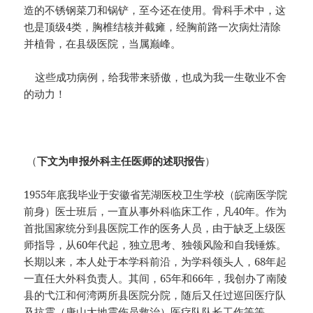
造的不锈钢菜刀和锅铲，至今还在使用。骨科手术中，这
也是顶级4类，胸椎结核并截瘫，经胸前路一次病灶清除
并植骨，在县级医院，当属巅峰。
这些成功病例，给我带来骄傲，也成为我一生敬业不舍
的动力！
（
下文为申报外科主任医师的述职报告
）
1955年底我毕业于安徽省芜湖医校卫生学校（皖南医学院
前身）医士班后，一直从事外科临床工作，凡40年。作为
首批国家统分到县医院工作的医务人员，由于缺乏上级医
师指导，从60年代起，独立思考、独领风险和自我锤炼。
长期以来，本人处于本学科前沿，为学科领头人，68年起
一直任大外科负责人。其间，65年和66年，我创办了南陵
县的弋江和何湾两所县医院分院，随后又任过巡回医疗队
及抗震（唐山大地震伤员救治）医疗队队长工作等等。