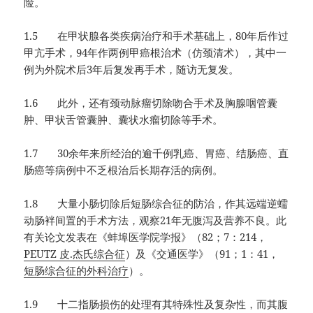
险。
1.5 在甲状腺各类疾病治疗和手术基础上，80年后作过
甲亢手术，94年作两例甲癌根治术（仿颈清术），其中一
例为外院术后3年后复发再手术，随访无复发。
1.6 此外，还有颈动脉瘤切除吻合手术及胸腺咽管囊
肿、甲状舌管囊肿、囊状水瘤切除等手术。
1.7 30余年来所经治的逾千例乳癌、胃癌、结肠癌、直
肠癌等病例中不乏根治后长期存活的病例。
1.8 大量小肠切除后短肠综合征的防治，作其远端逆蠕
动肠袢间置的手术方法，观察21年无腹泻及营养不良。此
有关论文发表在《蚌埠医学院学报》（82；7：214，
PEUTZ 皮.杰氏综合征
）及《交通医学》（91；1：41，
短肠综合征的外科治疗
）。
1.9 十二指肠损伤的处理有其特殊性及复杂性，而其腹