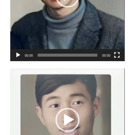
00:00
00:50
视
频
播
放
器