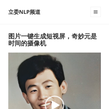
立委NLP频道
菜单和
挂件
图片一键生成短视屏，奇妙元是
时间的摄像机
视
频
播
放
器