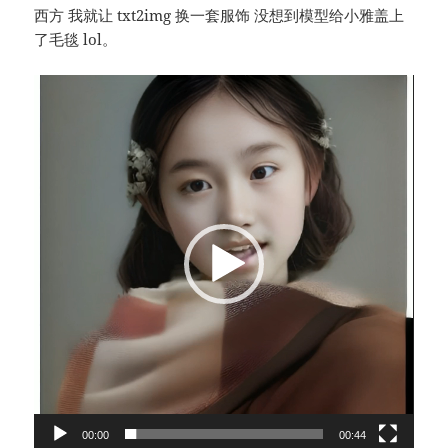
西方 我就让 txt2img 换一套服饰 没想到模型给小雅盖上
了毛毯 lol。
视
频
播
放
器
00:00
00:44