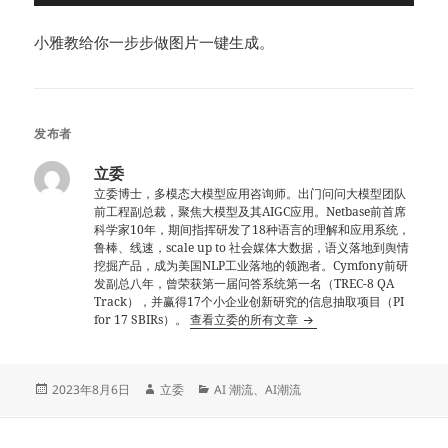
小雅教给你一步步做图片一键生成。
发布者
立委
立委博士，多模态大模型应用咨询师。出门问问大模型团队
前工程副总裁，聚焦大模型及其AIGC应用。Netbase前首席
科学家10年，期间指挥研发了18种语言的理解和应用系统，
鲁棒、线速，scale up to 社会媒体大数据，语义落地到舆情
挖掘产品，成为美国NLP工业落地的领跑者。Cymfony前研
发副总八年，曾荣获第一届问答系统第一名（TREC-8 QA
Track），并赢得17个小企业创新研究的信息抽取项目（PI
for 17 SBIRs）。
查看立委的所有文章
发
作
分
2023年8月6日
立委
AI 潮流
、
AI潮流
布
者
类
于