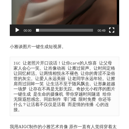
00:00
00:49
小雅谈图片一键生成短视屏。
IGC 让老照片开口说话！让你care的人惊喜 让父母
家人会心一笑。让肖像动画 让雁过留声。让时间定格 
让回忆鲜活。让两情相悦永不褪色 让你的青涩不染俗
世的灰尘。让爱人永远美丽 让老同学永远年轻。让擦
肩而过回眸一笑 让生活不至于随风飘去。让形象超越
一场梦 让存在不再是无影无踪。奇妙元小程序的图片
一键生成 是生命的摄像机 带你穿越时间隧道 给你
无限遐想感念。同款制作 零门槛 限时免费 你还等
什么？让活着不仅仅是活着 而是情的传播 心的连
接。
我用AIGC制作的小雅艺术肖像 原作一直有人觉得穿着太