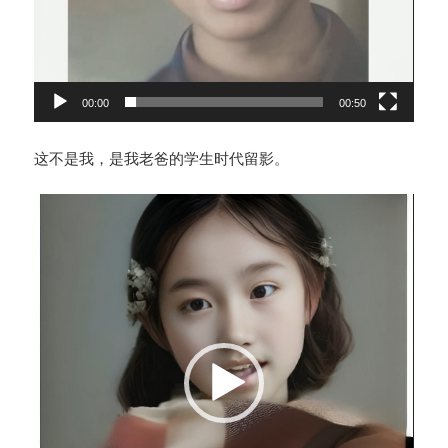
00:00
00:50
这不是我，是我老爸的学生时代留影。
视
频
播
放
器