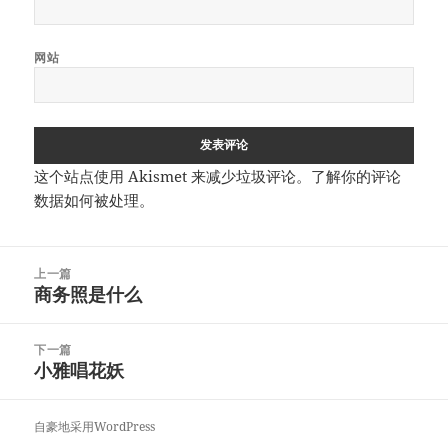
网站
这个站点使用 Akismet 来减少垃圾评论。
了解你的评论
数据如何被处理
。
文
上一篇
章
商务照是什么
上
导
篇
航
文
下一篇
章：
小雅唱花妖
下
篇
文
自豪地采用WordPress
章：