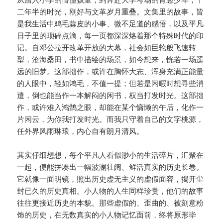
二年半的时光，刚好与文革岁月重叠。文集里的故事，皆
是我生活中鸡毛蒜皮的小事、微不足道的感悟，以及平凡
日子里的琐碎点滴，每一页都深深烙着那个特殊时代的印
记。自邓公拉开改革开放的大幕，社会如巨轮般飞速转
型，沧海桑田，书中描绘的场景，如今想来，恍若一场遥
远的旧梦。这部拙作，或许在胸怀大志、浑身充满正能量
的人眼中，轻如鸿毛，不值一提；但若是闲暇时想寻些消
遣，倒也能当作一本解闷的闲书，权当打发时光。这部拙
作，或许难入鸿鹄之眼，却能在某个慵懒的午后，化作一
片闲云，为你我打发时光。而我只守着自己的文字桃源，
任外界风雨琳琅，内心自有朗月清风。
其实仔细想想，每个平凡人看似渺小的生活碎片，汇聚在
一起，便能拼凑出一幅波澜壮阔、鲜活真实的历史长卷。
它就像一面明镜，照出历史虚无主义的虚假面容，揭开尘
封已久的历史真相。小人物的人生同样珍贵，他们的故事
往往更接近历史的本貌。那些虚假的、歪曲的、被刻意粉
饰的历史，在无数真实的小人物记忆面前，终将原形毕