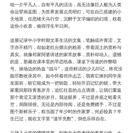
咱一介平凡人，自有平凡的活法，虽无法像巨人般为人类
命运擘画蓝图，为世界发展点亮明灯，可在自己搭建的小
天地里，任思绪天马行空，沉醉于文字编织的幻境，枕着
这份小欢喜，偷得浮生半日闲。
这册记录中小学时期文革生活的文集，笔触或许青涩，文
字亦不精巧，却如老灶台煨出的粗茶，带着泥土的质朴与
真实。就像邻家阿婆讲述的家常故事，质朴却动人。遗憾
的是，那藏在课本里的早恋纸条、课桌下传递的作弊暗
号、操场边的热血 “战斗”，这些鲜活的少儿印记，终究没
能尽数收录其中。如今怀着些许忐忑，我将它捧到同学亲
友面前，盼它能成为一把钥匙，轻轻开启记忆的锁，带大
家重回那段青葱岁月，追忆往昔的点点滴滴，让我们重返
那个青涩又滚烫的岁月。我这眼界，不过是井底之蛙看天
空，局限得很。无论是内部传阅，还是免费赠予，不过是
图个新鲜乐子，权当圆了年少时的作家梦，何必较真？半
生已过，能在文字里 “滥竽充数”，倒也乐得自在。
从踏入小学的懵懂孩童，到奔赴大学考场的青葱少年，十