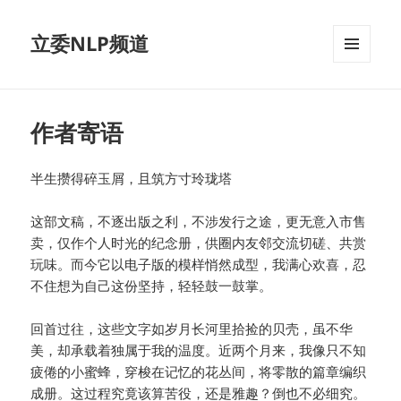
立委NLP频道
菜单和
挂件
作者寄语
半生攒得碎玉屑，且筑方寸玲珑塔
这部文稿，不逐出版之利，不涉发行之途，更无意入市售
卖，仅作个人时光的纪念册，供圈内友邻交流切磋、共赏
玩味。而今它以电子版的模样悄然成型，我满心欢喜，忍
不住想为自己这份坚持，轻轻鼓一鼓掌。
回首过往，这些文字如岁月长河里拾捡的贝壳，虽不华
美，却承载着独属于我的温度。近两个月来，我像只不知
疲倦的小蜜蜂，穿梭在记忆的花丛间，将零散的篇章编织
成册。这过程究竟该算苦役，还是雅趣？倒也不必细究。