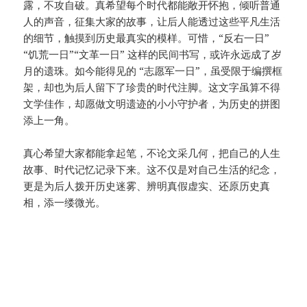
露，不攻自破。真希望每个时代都能敞开怀抱，倾听普通
人的声音，征集大家的故事，让后人能透过这些平凡生活
的细节，触摸到历史最真实的模样。可惜，“反右一日”
“饥荒一日”“文革一日” 这样的民间书写，或许永远成了岁
月的遗珠。如今能得见的 “志愿军一日”，虽受限于编撰框
架，却也为后人留下了珍贵的时代注脚。这文字虽算不得
文学佳作，却愿做文明遗迹的小小守护者，为历史的拼图
添上一角。
真心希望大家都能拿起笔，不论文采几何，把自己的人生
故事、时代记忆记录下来。这不仅是对自己生活的纪念，
更是为后人拨开历史迷雾、辨明真假虚实、还原历史真
相，添一缕微光。