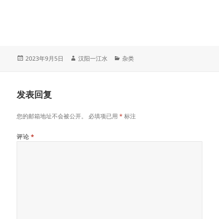
发
作
分
2023年9月5日
汉阳一江水
杂类
布
者
类
于
发表回复
您的邮箱地址不会被公开。
必填项已用
*
标注
评论
*