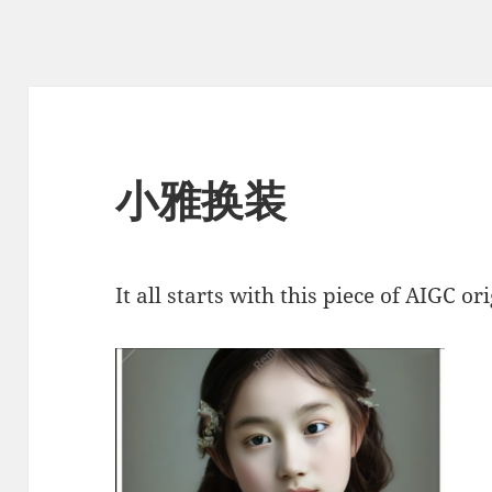
小雅换装
It all starts with this piece of AIGC o