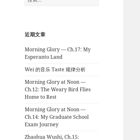
索：
近期文章
Morning Glory — Ch.17: My
Esperanto Land
Wei 的音乐 Taste 规律分析
Morning Glory at Noon —
Ch.12: The Weary Bird Flies
Home to Rest
Morning Glory at Noon —
Ch.14: My Graduate School
Exam Journey
Zhaohua Wushi, Ch.15: