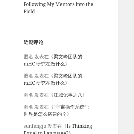
Following My Mentors into the
Field
近期评论
匿名
发表在《
梁文峰团队的
mHC 研究在做什么
》
匿名
发表在《
梁文峰团队的
mHC 研究在做什么
》
匿名
发表在《
江城记事之八
》
匿名
发表在《
“宇宙操作系统”：
世界是怎么搭建的？
》
sunfengju
发表在《
Is Thinking
Equal to Language?
》