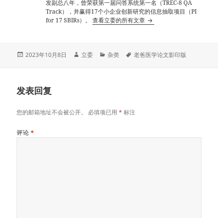
发副总八年，曾荣获第一届问答系统第一名（TREC-8 QA
Track），并赢得17个小企业创新研究的信息抽取项目（PI
for 17 SBIRs）。
查看立委的所有文章
发
作
分
标
2023年10月8日
立委
杂类
老爸医学论文影印版
布
者
类
签
于
发表回复
您的邮箱地址不会被公开。
必填项已用
*
标注
评论
*