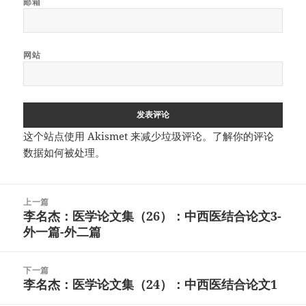
邮箱
网站
这个站点使用 Akismet 来减少垃圾评论。
了解你的评论
数据如何被处理
。
文
上一篇
章
李名杰：医学论文集（26）：中西医结合论文3-
上
导
外一篇-外二篇
篇
航
文
章：
下一篇
李名杰：医学论文集（24）：中西医结合论文1
下
篇