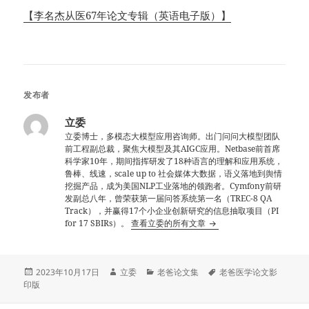
【李名杰从医67年论文专辑（英语电子版）】
发布者
立委
立委博士，多模态大模型应用咨询师。出门问问大模型团队
前工程副总裁，聚焦大模型及其AIGC应用。Netbase前首席
科学家10年，期间指挥研发了18种语言的理解和应用系统，
鲁棒、线速，scale up to 社会媒体大数据，语义落地到舆情
挖掘产品，成为美国NLP工业落地的领跑者。Cymfony前研
发副总八年，曾荣获第一届问答系统第一名（TREC-8 QA
Track），并赢得17个小企业创新研究的信息抽取项目（PI
for 17 SBIRs）。
查看立委的所有文章
发
作
分
标
2023年10月17日
立委
老爸论文集
老爸医学论文影
布
者
类
签
印版
于