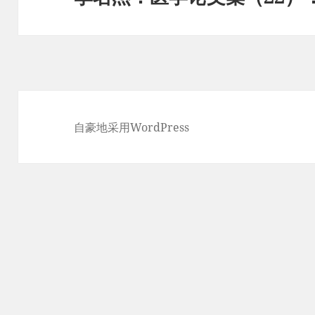
篇
文
章：
自豪地采用WordPress