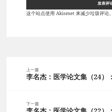
这个站点使用 Akismet 来减少垃圾评论
文
章
上一篇
李名杰：医学论文集（24）
导
上
航
篇
文
章：
下一篇
李名杰：医学论文集（22）
下