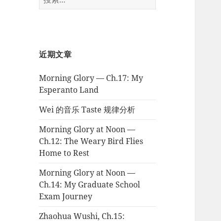
索：
近期文章
Morning Glory — Ch.17: My
Esperanto Land
Wei 的音乐 Taste 规律分析
Morning Glory at Noon —
Ch.12: The Weary Bird Flies
Home to Rest
Morning Glory at Noon —
Ch.14: My Graduate School
Exam Journey
Zhaohua Wushi, Ch.15: