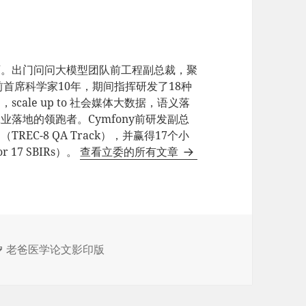
师。出门问问大模型团队前工程副总裁，聚
e前首席科学家10年，期间指挥研发了18种
ale up to 社会媒体大数据，语义落
业落地的领跑者。Cymfony前研发副总
EC-8 QA Track），并赢得17个小
17 SBIRs）。
查看立委的所有文章
标
老爸医学论文影印版
签