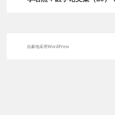
篇
文
章：
自豪地采用WordPress