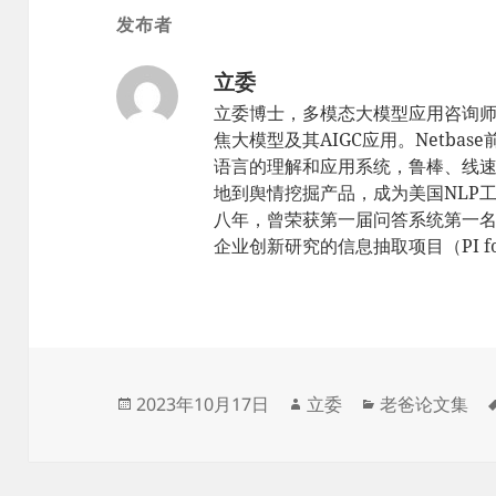
发布者
立委
立委博士，多模态大模型应用咨询
焦大模型及其AIGC应用。Netbas
语言的理解和应用系统，鲁棒、线速，sc
地到舆情挖掘产品，成为美国NLP工
八年，曾荣获第一届问答系统第一名（TR
企业创新研究的信息抽取项目（PI for 
发
作
分
2023年10月17日
立委
老爸论文集
布
者
类
于