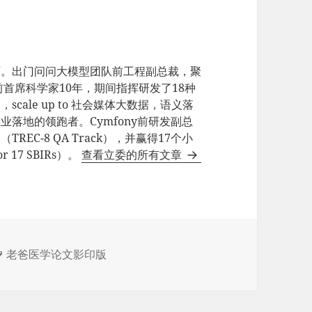
师。出门问问大模型团队前工程副总裁，聚
e前首席科学家10年，期间指挥研发了18种
ale up to 社会媒体大数据，语义落
业落地的领跑者。Cymfony前研发副总
EC-8 QA Track），并赢得17个小
17 SBIRs）。
查看立委的所有文章
标
老爸医学论文影印版
签