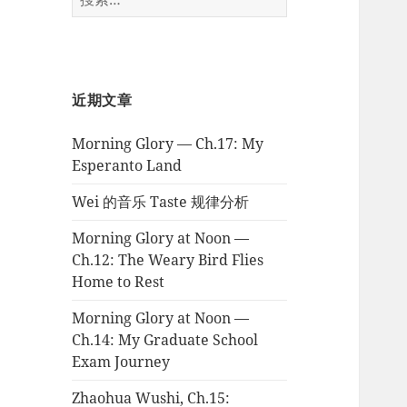
索：
近期文章
Morning Glory — Ch.17: My
Esperanto Land
Wei 的音乐 Taste 规律分析
Morning Glory at Noon —
Ch.12: The Weary Bird Flies
Home to Rest
Morning Glory at Noon —
Ch.14: My Graduate School
Exam Journey
Zhaohua Wushi, Ch.15: