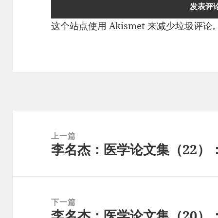
这个站点使用 Akismet 来减少垃圾评论
文
章
上一篇
李名杰：医学论文集（22）
导
上
航
篇
文
章：
下一篇
李名杰：医学论文集（20）：
下