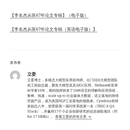
【李名杰从医67年论文专辑】（电子版）
【李名杰从医67年论文专辑（英语电子版）】
发布者
立委
立委博士，多模态大模型应用咨询师。出门问问大模型团队
前工程副总裁，聚焦大模型及其AIGC应用。Netbase前首席
科学家10年，期间指挥研发了18种语言的理解和应用系统，
鲁棒、线速，scale up to 社会媒体大数据，语义落地到舆情
挖掘产品，成为美国NLP工业落地的领跑者。Cymfony前研
发副总八年，曾荣获第一届问答系统第一名（TREC-8 QA
Track），并赢得17个小企业创新研究的信息抽取项目（PI
for 17 SBIRs）。
查看立委的所有文章