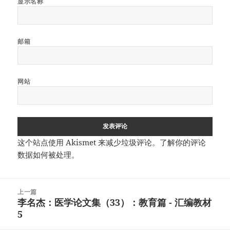
显示名称
邮箱
网站
这个站点使用 Akismet 来减少垃圾评论。
了解你的评论
数据如何被处理
。
文
上一篇
章
李名杰：医学论文集（33）：教育篇 - 汇编教材
上
导
5
篇
航
文