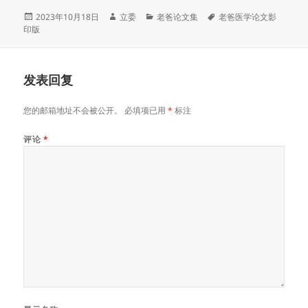
发
作
分
标
2023年10月18日
立委
老爸论文集
老爸医学论文影
布
者
类
签
印版
于
发表回复
您的邮箱地址不会被公开。
必填项已用
*
标注
评论
*