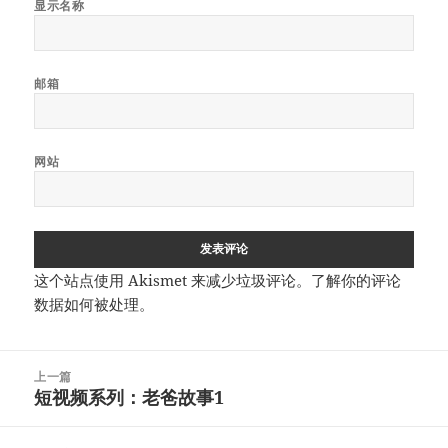
显示名称
邮箱
网站
这个站点使用 Akismet 来减少垃圾评论。
了解你的评论
数据如何被处理
。
文
上一篇
章
短视频系列：老爸故事1
上
导
篇
航
文