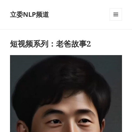
立委NLP频道
菜单和
挂件
短视频系列：老爸故事2
视
频
播
放
器