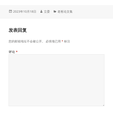
发
作
分
2023年10月18日
立委
老爸论文集
布
者
类
于
发表回复
您的邮箱地址不会被公开。
必填项已用
*
标注
评论
*