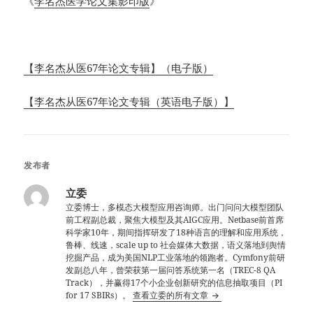
《
李名杰医学论文集影印版
》
【李名杰从医67年论文专辑】（电子版）
【李名杰从医67年论文专辑（英语电子版）】
发布者
立委
立委博士，多模态大模型应用咨询师。出门问问大模型团队
前工程副总裁，聚焦大模型及其AIGC应用。Netbase前首席
科学家10年，期间指挥研发了18种语言的理解和应用系统，
鲁棒、线速，scale up to 社会媒体大数据，语义落地到舆情
挖掘产品，成为美国NLP工业落地的领跑者。Cymfony前研
发副总八年，曾荣获第一届问答系统第一名（TREC-8 QA
Track），并赢得17个小企业创新研究的信息抽取项目（PI
for 17 SBIRs）。
查看立委的所有文章